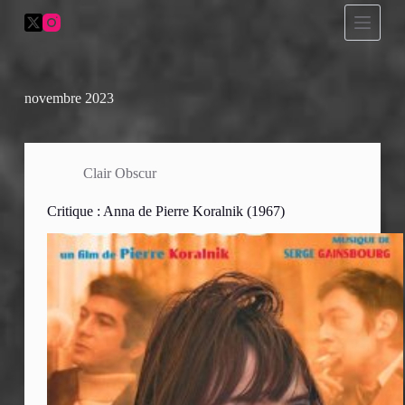
P
a
s
s
e
r
novembre 2023
a
u
c
o
Clair Obscur
n
t
Critique : Anna de Pierre Koralnik (1967)
e
n
u