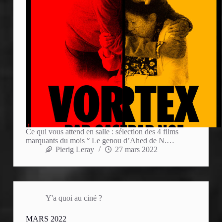
Ce qui vous attend en salle : sélection des 4 films
marquants du mois ° Le genou d’Ahed de N.…
Pierig Leray
27 mars 2022
Y'a quoi au ciné ?
MARS 2022