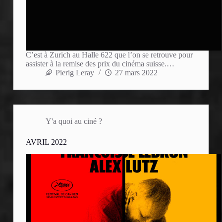
C’est à Zurich au Halle 622 que l’on se retrouve pour
assister à la remise des prix du cinéma suisse.…
Pierig Leray
27 mars 2022
Y'a quoi au ciné ?
AVRIL 2022