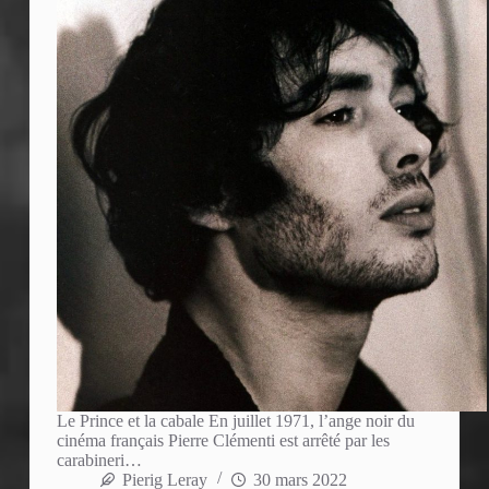
Le Prince et la cabale En juillet 1971, l’ange noir du
cinéma français Pierre Clémenti est arrêté par les
carabineri…
Pierig Leray
30 mars 2022