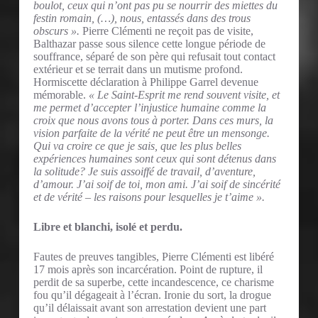
boulot, ceux qui n’ont pas pu se nourrir des miettes du
festin romain, (…), nous, entassés dans des trous
obscurs ».
Pierre Clémenti ne reçoit pas de visite,
Balthazar passe sous silence cette longue période de
souffrance, séparé de son père qui refusait tout contact
extérieur et se terrait dans un mutisme profond.
Hormiscette déclaration à Philippe Garrel devenue
mémorable.
« Le Saint-Esprit me rend souvent visite, et
me permet d’accepter l’injustice humaine comme la
croix que nous avons tous à porter. Dans ces murs, la
vision parfaite de la vérité ne peut être un mensonge.
Qui va croire ce que je sais, que les plus belles
expériences humaines sont ceux qui sont détenus dans
la solitude? Je suis assoiffé de travail, d’aventure,
d’amour. J’ai soif de toi, mon ami. J’ai soif de sincérité
et de vérité – les raisons pour lesquelles je t’aime ».
Libre et blanchi, isolé et perdu.
Fautes de preuves tangibles, Pierre Clémenti est libéré
17 mois après son incarcération. Point de rupture, il
perdit de sa superbe, cette incandescence, ce charisme
fou qu’il dégageait à l’écran. Ironie du sort, la drogue
qu’il délaissait avant son arrestation devient une part