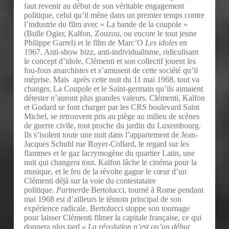
faut revenir au début de son véritable engagement
politique, celui qu’il mène dans un premier temps contre
l’industrie du film avec « La bande de la coupole »
(Bulle Ogier, Kalfon, Zouzou, ou encore le tout jeune
Philippe Garrel) et le film de Marc’O
Les idoles
en
1967. Anti-show bizz, anti-individualisme, ridiculisant
le concept d’idole, Clémenti et son collectif jouent les
fou-fous anarchistes et s’amusent de cette société qu’il
méprise. Mais après cette nuit du 11 mai 1968, tout va
changer, La Coupole et le Saint-germain qu’ils aimaient
détester n’auront plus grandes valeurs. Clémenti, Kalfon
et Godard se font charger par les CRS boulevard Saint
Michel, se retrouvent pris au piège au milieu de scènes
de guerre civile, tout proche du jardin du Luxembourg.
Ils s’isolent toute une nuit dans l’appartement de Jean-
Jacques Schuhl rue Royer-Collard, le regard sur les
flammes et le gaz lacrymogène du quartier Latin, une
nuit qui changera tout. Kalfon lâche le cinéma pour la
musique, et le feu de la révolte gagne le cœur d’un
Clémenti déjà sur la voie du contestataire
politique.
Partner
de Bertolucci, tourné à Rome pendant
mai 1968 est d’ailleurs le témoin principal de son
expérience radicale. Bertolucci stoppe son tournage
pour laisser Clémenti filmer la capitale française, ce qui
donnera plus tard
« La révolution n’est qu’un début,