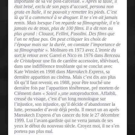
importante de sa vie post-carcérale.
« Après la taule, il
était brisé, exclu de son pays d’accueil, persona non
grata en Italie, il ne pouvait y remettre les pieds. C’est
là qu’il a commencé à se droguer. Il ne s’en ait jamais
remis. Mais lorsque l’on regarde sa filmographie, il n’a
jamais eu de trous, plus de 100 films. Il a dit non au
plus grand : Clouzot, Fellini, Pasolini. Des films que
l’on ne refuse pas. On peut critiquer les choix de
l’époque mais sur la durée, on constate l’importance de
sa filmographie ».
Molinaro en 1973 avec
L’ironie du
sort,
le retour avec Garrel et Nico en 1976 dans
Berceau
de Cristal
pour une fin de carrière accessoire, télévisuel,
dans une indifférence troublante qui se conclut avec
Kate Winslet en 1998 dans
Marrakech Express
, sa
dernière apparition au cinéma. Mais c’est dix ans plus
tôt qu’il faut revenir, en 1988, pour être touché une
dernière fois par l’apparition ténébreuse, pré mortem de
Clémenti dans
« Soleil »,
une autoproduction. Affaibli,
creusé du visage, c’est d’un long monologue sur
l’injustice, son injustice, qu’il décide d’abandonner la
lutte, persuader d’avoir déjà perdu. Il meurt un an après
Marrakech Express d’un cancer du foie le 27 décembre
1999. Lui l’avant-gardiste qui ne verra jamais de ses
yeux le début du nouveau siècle. Croyez moi, il ne s’en
portera pas plus mal.