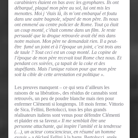
carabiniers étaient en bas avec les gyrophares. Ils ont
débarqué, plaqué mon père au sol, lui ont mis les
menottes. Moi j ‘étais là, ils m’ont embarqué et foutu
dans une autre bagnole, séparé de mon père. Ils nous
ont emmené au centre policier de Rome. Tout ça était
un coup monté, c’était comme dans un film. Je reste
persuadé que la drogue retrouvée avait été mis dans
notre maison. Mon père ne demandait rien. Il a peut-
être fumé un joint et à l’époque un joint, c’est trois ans
de taule ? Tout ceci est un coup monté. La copine de
l’époque de mon père recevait tout Rome chez nous. Et
pendant ces soirées, ça tapait de la coke et des
stupéfiants. Mais l’unique raison pour que mon père
soit la cible de cette arrestation est politique ».
Les preuves manquent – ce qui sera d’ailleurs les
raisons de sa libération-, des résidus de cannabis sont
retrouvés, un peu de poudre blanche mais rien pour
enfermer Clémenti si longtemps. 18 mois ferme. Vittorio
de Sica, Fellini, Bertolucci, tous les plus grands
réalisateurs italiens sont venus pour défendre Clémenti
et plaider en sa faveur.
« Il me semblait être une
personne attachante, qui inspire l’amitié et la tendresse
(…), un acteur consciencieux, en résumé un homme
exquis »
a déclaré Fellini à la barre. Bertolucci, après