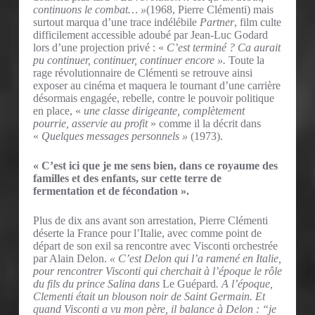
continuons le combat… »
(1968, Pierre Clémenti) mais
surtout marqua d’une trace indélébile
Partner
, film culte
difficilement accessible adoubé par Jean-Luc Godard
lors d’une projection privé : «
C’est terminé ? Ca aurait
pu continuer, continuer, continuer encore ».
Toute la
rage révolutionnaire de Clémenti se retrouve ainsi
exposer au cinéma et maquera le tournant d’une carrière
désormais engagée, rebelle, contre le pouvoir politique
en place, «
une classe dirigeante, complètement
pourrie, asservie au profit
» comme il la décrit dans
«
Quelques messages personnels »
(1973).
« C’est ici que je me sens bien, dans ce royaume des
familles et des enfants, sur cette terre de
fermentation et de fécondation ».
Plus de dix ans avant son arrestation, Pierre Clémenti
déserte la France pour l’Italie, avec comme point de
départ de son exil sa rencontre avec Visconti orchestrée
par Alain Delon.
« C’est Delon qui l’a ramené en Italie,
pour rencontrer Visconti qui cherchait à l’époque le rôle
du fils du prince Salina dans
Le Guépard
. A l’époque,
Clementi était un blouson noir de Saint Germain. Et
quand Visconti a vu mon père, il balance à Delon : “je