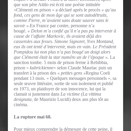
que son père Attilo est écrit une poésie intitulée
«Clémenti en prison » a déclaré après le procès
« qu’au
fond, ces gens de mon âge qui se sont autodétruits,
comme Pierre, m’avaient sans doute sauver sans le
savoir ».
En France par contre, personne n’a
bougé.
« Delon m’a confié qu’il n’a pas pu intervenir à
cause de l’affaire Markovic, ils avaient déjà des
casseroles aux fesses. Simone Signoret, Yves Montand,
eux ils ont tenté d’intervenir, mais en vain. Le Président
Pompidou lui non plus n’a pas bougé un doigt alors
que Clémenti était la star numéro un de l’époque ».
La
sanction tombe. 5 mois de prison ferme à Rebibbia,
prison «
kubrickienne
» selon Claude Mauriac puis un
transfert à la prison des
« petites gens »
Regina Coeli
pendant 13 mois. « Quelques messages personnels », sa
seule œuvre littéraire, sortie de son isolement et publié
en 1973, un plaidoyer de son innocence, lui qui la
clamait si justement dans
La victime (La vittima
designata,
de Maurizio Lucidi) deux ans plus tôt au
cinéma.
La rupture mai 68.
Pour mieux comprendre la démesure de cette peine, il