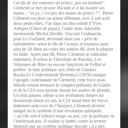
t’ai dis de me ramener un prince, pas un loubard”.
Clementi se met devant Visconti et il lui montre ses
mains : “et ça, c’est pas des mains de prince ?”
. Pierre
Clémenti est alors un acteur débutant, avec à son actif
deux petits rôles, l’un dans un film oublié d’Yves
Allégret (
Chien de pique
), l’autre dans
Adorable
menteuse
de Michel Deville. Visconti l’embauche
pour
Le Guépard
, devenant ainsi son «
père de
substitution
» selon le fils de l’acteur, et tournera ainsi
plus de 20 films au cours des années 60, dont la plupart
en Italie. Après mai 68, Pierre Clémenti se radicalise
nettement. Il refuse le Théorème de Pasolini, Les
Valseuses de Blier ou encore Satyricon de Fellini et
préfère la lutte politique aux côtés de Glauber
Rocha.
Le Conformiste
de Bertolucci (1970) marque
l’apogée contestataire de Clementi, cette force post-
68arde venant terrasser le complot prétendu du Gladio
et de la CIA sous-jacente durant les années de plombs.
Un brin parano, même si les révélations futures lui
donneront raison (et oui, la CIA tenait bien les forces
italiennes anti-coco de l’époque), Clémenti devient
malgré lui le symbole d’une révolution spirituelle,
«
qu’elle soit d’ailleurs rouge ou pas, car la politique ne
l’intéressait pas. Il voulait se battre contre la terreur
imposée par un système politique fasciste ».
Le très