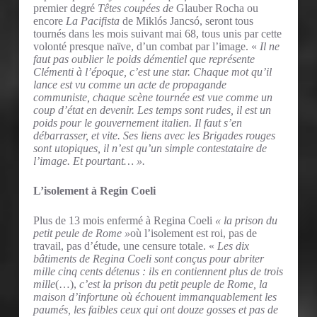
premier degré
Têtes coupées de
Glauber Rocha ou
encore
La Pacifista
de Miklós Jancsó, seront tous
tournés dans les mois suivant mai 68, tous unis par cette
volonté presque naïve, d’un combat par l’image. «
Il ne
faut pas oublier le poids démentiel que représente
Clémenti à l’époque, c’est une star. Chaque mot qu’il
lance est vu comme un acte de propagande
communiste, chaque scène tournée est vue comme un
coup d’état en devenir.
Les temps sont rudes, il est un
poids pour le gouvernement italien. Il faut s’en
débarrasser, et vite. Ses liens avec les Brigades rouges
sont utopiques, il n’est qu’un simple contestataire de
l’image. Et pourtant… ».
L’isolement à Regin Coeli
Plus de 13 mois enfermé à Regina Coeli
« la prison du
petit peule de Rome »
où l’isolement est roi, pas de
travail, pas d’étude, une censure totale. «
Les dix
bâtiments de Regina Coeli sont conçus pour abriter
mille cinq cents détenus : ils en contiennent plus de trois
mille
(…),
c’est la prison du petit peuple de Rome, la
maison d’infortune où échouent immanquablement les
paumés, les faibles ceux qui ont douze gosses et pas de