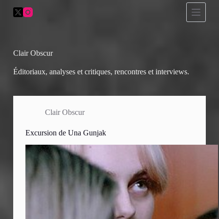
P
a
s
s
e
r
Clair Obscur
a
u
Éditoriaux, analyses et critiques, rencontres et interviews.
c
o
n
t
Clair Obscur
e
n
u
Excursion de Una Gunjak