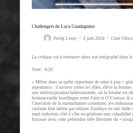
Challengers de Luca Guadagnino
Pierig Leray
2 juin 2024
Clair Obsc
La critique est à retrouver dans son intégralité dans 
Note : 6/20
« Même dans sa quête opportune de mise à jour « gén
repentance : il inverse certes les rôles, élève la femm
une stéréotypisation hétéronormée, où la femme est obj
homosexuelle lourdingue entre Faist et O’Connor, là en
l’anecdote de la masturbation commune, les embrassades
cinéaste finit même par réduire Zendaya en une futile ca
mari endormis côté à côte en générant une culpabilité r
fracasse avec cette prétendue idée libertaire du « troup