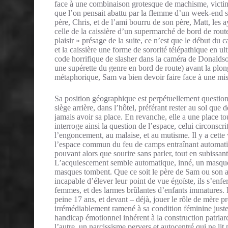
face à une combinaison grotesque de machisme, victimi
que l’on pensait abattu par la flemme d’un week-end 
père, Chris, et de l’ami bourru de son père, Matt, les 
celle de la caissière d’un supermarché de bord de route
plaisir » présage de la suite, ce n’est que le début du
et la caissière une forme de sororité télépathique en 
code horrifique de slasher dans la caméra de Donaldson
une supérette du genre en bord de route) avant la plo
métaphorique, Sam va bien devoir faire face à une mise
Sa position géographique est perpétuellement questionné
siège arrière, dans l’hôtel, préférant rester au sol que 
jamais avoir sa place. En revanche, elle a une place t
interroge ainsi la question de l’espace, celui circonscr
l’engoncement, au malaise, et au mutisme. Il y a cette
l’espace commun du feu de camps entraînant automatiq
pouvant alors que sourire sans parler, tout en subissan
L’acquiescement semble automatique, inné, un masque 
masques tombent. Que ce soit le père de Sam ou son am
incapable d’élever leur point de vue égoïste, ils s’en
femmes, et des larmes brûlantes d’enfants immatures. L
peine 17 ans, et devant – déjà, jouer le rôle de mère p
irrémédiablement ramené à sa condition féminine juste
handicap émotionnel inhérent à la construction patriar
l’autre, un narcissisme pervers et autocentré qui ne li