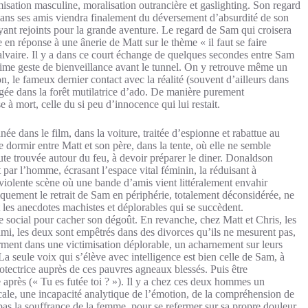
sation masculine, moralisation outrancière et gaslighting. Son regard
sans ses amis viendra finalement du déversement d’absurdité de son
ayant rejoints pour la grande aventure. Le regard de Sam qui croisera
 en réponse à une ânerie de Matt sur le thème « il faut se faire
 calvaire. Il y a dans ce court échange de quelques secondes entre Sam
ultime geste de bienveillance avant le tunnel. On y retrouve même un
, le fameux dernier contact avec la réalité (souvent d’ailleurs dans
ngée dans la forêt mutilatrice d’ado. De manière purement
 à mort, celle du si peu d’innocence qui lui restait.
e dans le film, dans la voiture, traitée d’espionne et rabattue au
de dormir entre Matt et son père, dans la tente, où elle ne semble
oute trouvée autour du feu, à devoir préparer le diner. Donaldson
it par l’homme, écrasant l’espace vital féminin, la réduisant à
 violente scène où une bande d’amis vient littéralement envahir
uement le retrait de Sam en périphérie, totalement déconsidérée, ne
t les anecdotes machistes et déplorables qui se succèdent.
social pour cacher son dégoût. En revanche, chez Matt et Chris, les
i, les deux sont empêtrés dans des divorces qu’ils ne mesurent pas,
ferment dans une victimisation déplorable, un acharnement sur leurs
a seule voix qui s’élève avec intelligence est bien celle de Sam, à
rotectrice auprès de ces pauvres agneaux blessés. Puis être
 après (« Tu es futée toi ? »). Il y a chez ces deux hommes un
cale, une incapacité analytique de l’émotion, de la compréhension de
t pas la souffrance de la femme, pour se refermer sur sa propre douleur,