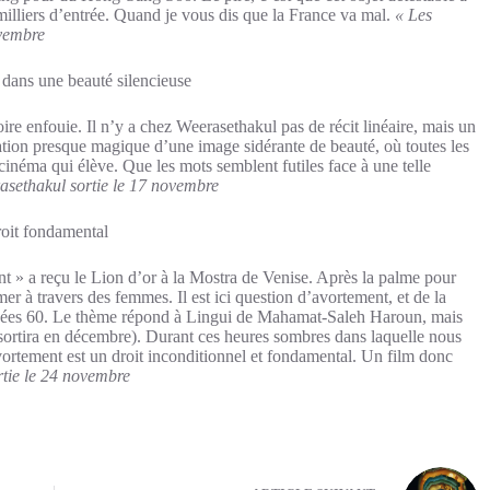
e milliers d’entrée. Quand je vous dis que la France va mal.
« Les
ovembre
t dans une beauté silencieuse
ire enfouie. Il n’y a chez Weerasethakul pas de récit linéaire, mais un
lation presque magique d’une image sidérante de beauté, où toutes les
 cinéma qui élève. Que les mots semblent futiles face à une telle
sethakul sortie le 17 novembre
droit fondamental
» a reçu le Lion d’or à la Mostra de Venise. Après la palme pour
er à travers des femmes. Il est ici question d’avortement, et de la
nnées 60. Le thème répond à Lingui de Mahamat-Saleh Haroun, mais
sortira en décembre). Durant ces heures sombres dans laquelle nous
avortement est un droit inconditionnel et fondamental. Un film donc
tie le 24 novembre