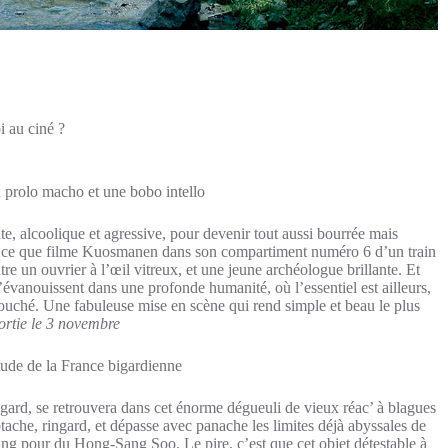
i au ciné ?
n prolo macho et une bobo intello
e, alcoolique et agressive, pour devenir tout aussi bourrée mais
à ce que filme Kuosmanen dans son compartiment numéro 6 d’un train
tre un ouvrier à l’œil vitreux, et une jeune archéologue brillante. Et
i s’évanouissent dans une profonde humanité, où l’essentiel est ailleurs,
 touché. Une fabuleuse mise en scène qui rend simple et beau le plus
rtie le 3 novembre
itude de la France bigardienne
ard, se retrouvera dans cet énorme dégueuli de vieux réac’ à blagues
potache, ringard, et dépasse avec panache les limites déjà abyssales de
ping pour du Hong-Sang Soo. Le pire, c’est que cet objet détestable à