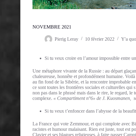
NOVEMBRE 2021
Pierig Leray
10 février 2022
Y'a quo
Si tu veux croire en l’amour impossible entre u
Une métaphore vivante de la Russie : au départ glaçant
chaleureuse, honnête et profondément humaine. Voil
au fin fond de la Sibérie, et la rencontre improbable en
ce sont toutes les frontières sociales et culturelles qu
non pas dans le phrasé mais dans le rire, le regard, le
complexe.
« Compartiment n°6» de J. Kuosmanen, so
Si tu veux t’enfoncer dans l’abysse de la beauf
La France qui vote Zemmour, et qui complote avec Big
racistes et humour malaisant. Rien est juste, tout est 
Clavier et ses blagues religieuses, à faire passer Cam