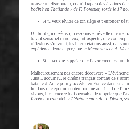
trouver un distributeur, et qu’il tapera des dizaines d
bodin’s en Thaïlande » de F. Forestier, sortie le 17 n
Si tu veux léviter de ton siège et t’enfoncer béa
Un bruit qui obsède, qui résonne, et réveille une mémo
travail sensoriel minutieux, introspectif, une contemp
réflexions s’ouvrent, les interprétations aussi, dans un
expérience, lente et perçante.
« Memoria » de A. Weera
Si tu veux te rappeler que l’avortement est un 
Malheureusement pas encore découvert, « L’événement 
Julia Ducournau, le cinéma français continu de s’affirm
bataille d’Anne pour y accéder en France dans les a
lui dans une époque contemporaine au Tchad (le film 
vivons, il est encore indispensable de rappeler que l’
forcément essentiel.
« L’évènement » de A. Diwan, sor