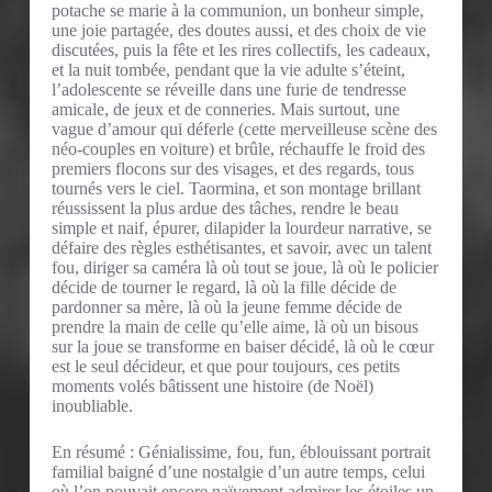
potache se marie à la communion, un bonheur simple,
une joie partagée, des doutes aussi, et des choix de vie
discutées, puis la fête et les rires collectifs, les cadeaux,
et la nuit tombée, pendant que la vie adulte s’éteint,
l’adolescente se réveille dans une furie de tendresse
amicale, de jeux et de conneries. Mais surtout, une
vague d’amour qui déferle (cette merveilleuse scène des
néo-couples en voiture) et brûle, réchauffe le froid des
premiers flocons sur des visages, et des regards, tous
tournés vers le ciel. Taormina, et son montage brillant
réussissent la plus ardue des tâches, rendre le beau
simple et naif, épurer, dilapider la lourdeur narrative, se
défaire des règles esthétisantes, et savoir, avec un talent
fou, diriger sa caméra là où tout se joue, là où le policier
décide de tourner le regard, là où la fille décide de
pardonner sa mère, là où la jeune femme décide de
prendre la main de celle qu’elle aime, là où un bisous
sur la joue se transforme en baiser décidé, là où le cœur
est le seul décideur, et que pour toujours, ces petits
moments volés bâtissent une histoire (de Noël)
inoubliable.
En résumé : Génialissime, fou, fun, éblouissant portrait
familial baigné d’une nostalgie d’un autre temps, celui
où l’on pouvait encore naïvement admirer les étoiles un