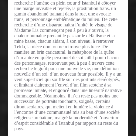
recherche l’amène en plein cœur d’Istanbul à côtoyer
une marge invisible et rejetée, la prostitution trans, un
gamin abandonné trainant dans la rue, une avocate
trans, et personnage emblématique du milieu. De cette
recherche d’une disparue naitra l’unité, le visage de
Madame Lia commençant peu à peu à s’ouvrir, la
chaleur humaine prenant le pas sur le défaitisme et la
mine basse, chacun aidant, à son niveau, à retrouver
Tekla, la nièce dont on ne retrouve plus trace. De
manière un brin caricatural, la métaphore de la quête
d’un autre en quête personnel de soi jaillit pour chacun
des personnages, retrouvant peu à peu à travers cette
recherche le goût pour une nouvelle vie, une définition
nouvelle d’un soi, d’un nouveau futur possible. Il y a un
vent superficiel qui souffle sur des portraits stéréotypés,
et limitant clairement l’envol d’un film scotché à sa
promesse initiale, et engoncé dans une linéarité narrative
dommageable. Néanmoins, il n’en reste pas moins une
succession de portraits touchants, soignés, certains
diront scolaires, qui mettent en lumière la violence à
l’encontre d’une communauté mis au ban d’une société
religieuse archaïque, malgré la modernité et l’ouverture
d’esprit considérable d’Istanbul par rapport au reste du
pays.