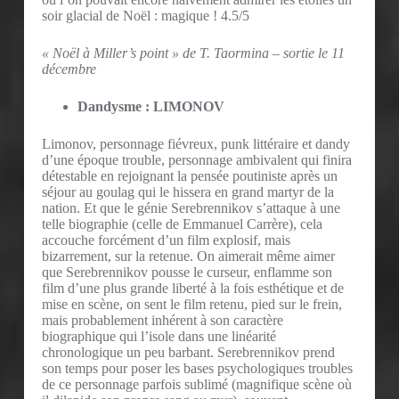
soir glacial de Noël : magique ! 4.5/5
« Noël à Miller’s point » de T. Taormina – sortie le 11
décembre
Dandysme : LIMONOV
Limonov, personnage fiévreux, punk littéraire et dandy
d’une époque trouble, personnage ambivalent qui finira
détestable en rejoignant la pensée poutiniste après un
séjour au goulag qui le hissera en grand martyr de la
nation. Et que le génie Serebrennikov s’attaque à une
telle biographie (celle de Emmanuel Carrère), cela
accouche forcément d’un film explosif, mais
bizarrement, sur la retenue. On aimerait même aimer
que Serebrennikov pousse le curseur, enflamme son
film d’une plus grande liberté à la fois esthétique et de
mise en scène, on sent le film retenu, pied sur le frein,
mais probablement inhérent à son caractère
biographique qui l’isole dans une linéarité
chronologique un peu barbant. Serebrennikov prend
son temps pour poser les bases psychologiques troubles
de ce personnage parfois sublimé (magnifique scène où