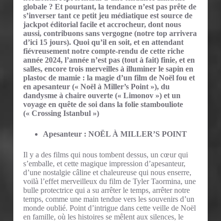
globale ? Et pourtant, la tendance n’est pas prête de
s’inverser tant ce petit jeu médiatique est source de
jackpot éditorial facile et accrocheur, dont nous
aussi, contribuons sans vergogne (notre top arrivera
d’ici 15 jours). Quoi qu’il en soit, et en attendant
fiévreusement notre compte-rendu de cette riche
année 2024, l’année n’est pas (tout à fait) finie, et en
salles, encore trois merveilles à illuminer le sapin en
plastoc de mamie : la magie d’un film de Noël fou et
en apesanteur (« Noël à Miller’s Point »), du
dandysme à chaire ouverte (« Limonov ») et un
voyage en quête de soi dans la folie stambouliote
(« Crossing Istanbul »)
Apesanteur : NOËL À MILLER’S POINT
Il y a des films qui nous tombent dessus, un cœur qui
s’emballe, et cette magique impression d’apesanteur,
d’une nostalgie câline et chaleureuse qui nous enserre,
voilà l’effet merveilleux du film de Tyler Taormina, une
bulle protectrice qui a su arrêter le temps, arrêter notre
temps, comme une main tendue vers les souvenirs d’un
monde oublié. Point d’intrigue dans cette veille de Noël
en famille, où les histoires se mêlent aux silences, le