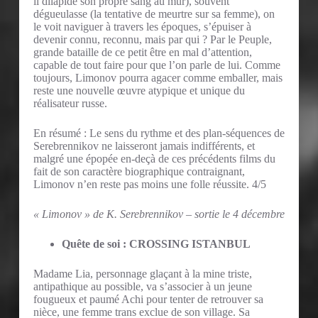
il dilapide son propre sang au mur), souvent
dégueulasse (la tentative de meurtre sur sa femme), on
le voit naviguer à travers les époques, s’épuiser à
devenir connu, reconnu, mais par qui ? Par le Peuple,
grande bataille de ce petit être en mal d’attention,
capable de tout faire pour que l’on parle de lui. Comme
toujours, Limonov pourra agacer comme emballer, mais
reste une nouvelle œuvre atypique et unique du
réalisateur russe.
En résumé : Le sens du rythme et des plan-séquences de
Serebrennikov ne laisseront jamais indifférents, et
malgré une épopée en-deçà de ces précédents films du
fait de son caractère biographique contraignant,
Limonov n’en reste pas moins une folle réussite. 4/5
« Limonov » de K. Serebrennikov – sortie le 4 décembre
Quête de soi : CROSSING ISTANBUL
Madame Lia, personnage glaçant à la mine triste,
antipathique au possible, va s’associer à un jeune
fougueux et paumé Achi pour tenter de retrouver sa
nièce, une femme trans exclue de son village. Sa