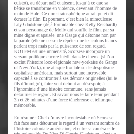
cuistot), au départ naïf et absent, jusqu’à ce que sa
bêtise se transforme en violence, devenant l’homme de
main de Hale. Ce duo stratosphérique aurait pu et dû
écraser le film. Et pourtant, c’est bien la miraculeuse
Lily Gladstone (déjà formidable chez Kelly Reichardt)
et son personnage de Molly qui souffle le film, par sa
mine digne et apaisée, une Osage qui détonne non par
la parole (elle ne cesse de répéter que les colons blancs
parlent trop) mais par la puissance de son regard.
KOTFM est une immensité, Scorsese incorpore un
versant politique encore inédit dans le cinéma (si l’on
exclut l’histoire loco-régionale new-yorkaise de Gangs
of New-York), une attaque frontale sur le despotisme
capitaliste américain, mais surtout une incroyable
capacité à se confronter à ses démons originelles (lui le
fils d’immigré), faire vent debout au désespoir, à
l’ignominie d’une histoire commune, sans jamais
détourner le regard. Et savoir nous le faire tenir pendant
3h et 26 minutes d’une force ténébreuse et tellurique
mémorable.
En résumé : Chef d’œuvre incontestable où Scorsese
fait face sans détourner le regard à un versant sombre de
l’histoire coloniale américaine, et entre sa caméra et le
trio redoutable De Niro-Di Caprio-Gladstone, c’est un