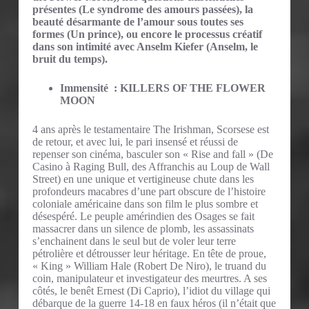
présentes (Le syndrome des amours passées), la
beauté désarmante de l’amour sous toutes ses
formes (Un prince), ou encore le processus créatif
dans son intimité avec Anselm Kiefer (Anselm, le
bruit du temps).
Immensité : KILLERS OF THE FLOWER
MOON
4 ans après le testamentaire The Irishman, Scorsese est
de retour, et avec lui, le pari insensé et réussi de
repenser son cinéma, basculer son « Rise and fall » (De
Casino à Raging Bull, des Affranchis au Loup de Wall
Street) en une unique et vertigineuse chute dans les
profondeurs macabres d’une part obscure de l’histoire
coloniale américaine dans son film le plus sombre et
désespéré. Le peuple amérindien des Osages se fait
massacrer dans un silence de plomb, les assassinats
s’enchainent dans le seul but de voler leur terre
pétrolière et détrousser leur héritage. En tête de proue,
« King » William Hale (Robert De Niro), le truand du
coin, manipulateur et investigateur des meurtres. A ses
côtés, le benêt Ernest (Di Caprio), l’idiot du village qui
débarque de la guerre 14-18 en faux héros (il n’était que