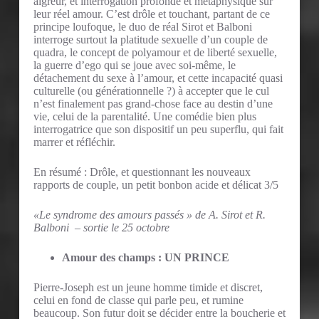
aigreur, et interrogation profonde et métaphysique sur
leur réel amour. C’est drôle et touchant, partant de ce
principe loufoque, le duo de réal Sirot et Balboni
interroge surtout la platitude sexuelle d’un couple de
quadra, le concept de polyamour et de liberté sexuelle,
la guerre d’ego qui se joue avec soi-même, le
détachement du sexe à l’amour, et cette incapacité quasi
culturelle (ou générationnelle ?) à accepter que le cul
n’est finalement pas grand-chose face au destin d’une
vie, celui de la parentalité. Une comédie bien plus
interrogatrice que son dispositif un peu superflu, qui fait
marrer et réfléchir.
En résumé : Drôle, et questionnant les nouveaux
rapports de couple, un petit bonbon acide et délicat 3/5
«Le syndrome des amours passés » de A. Sirot et R.
Balboni – sortie le 25 octobre
Amour des champs : UN PRINCE
Pierre-Joseph est un jeune homme timide et discret,
celui en fond de classe qui parle peu, et rumine
beaucoup. Son futur doit se décider entre la boucherie et