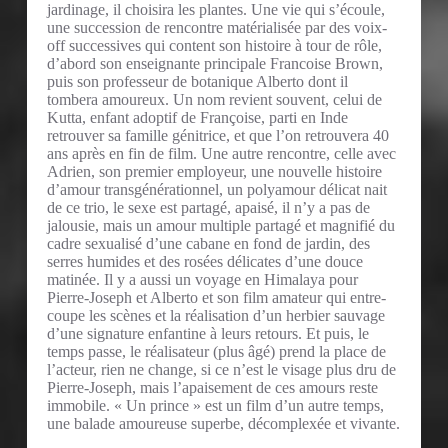
jardinage, il choisira les plantes. Une vie qui s’écoule,
une succession de rencontre matérialisée par des voix-
off successives qui content son histoire à tour de rôle,
d’abord son enseignante principale Francoise Brown,
puis son professeur de botanique Alberto dont il
tombera amoureux. Un nom revient souvent, celui de
Kutta, enfant adoptif de Françoise, parti en Inde
retrouver sa famille génitrice, et que l’on retrouvera 40
ans après en fin de film. Une autre rencontre, celle avec
Adrien, son premier employeur, une nouvelle histoire
d’amour transgénérationnel, un polyamour délicat nait
de ce trio, le sexe est partagé, apaisé, il n’y a pas de
jalousie, mais un amour multiple partagé et magnifié du
cadre sexualisé d’une cabane en fond de jardin, des
serres humides et des rosées délicates d’une douce
matinée. Il y a aussi un voyage en Himalaya pour
Pierre-Joseph et Alberto et son film amateur qui entre-
coupe les scènes et la réalisation d’un herbier sauvage
d’une signature enfantine à leurs retours. Et puis, le
temps passe, le réalisateur (plus âgé) prend la place de
l’acteur, rien ne change, si ce n’est le visage plus dru de
Pierre-Joseph, mais l’apaisement de ces amours reste
immobile. « Un prince » est un film d’un autre temps,
une balade amoureuse superbe, décomplexée et vivante.