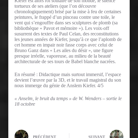
Kiefer est alors roi solitaire de son monde, le silence
tortueux de ses ateliers (que l’on découvre
chronologiquement) brisé par la mise à feu de certaines
peintures, le frappé d’un pinceau contre une toile, le
vent qui s’engouffre dans ses sculptures de plomb (sa
bibliothèque « Pavot et mémoire »). Les voix-off
susurrent des textes de Paul Celan, des reconstitutions
les jeunes années de Kiefer, jusqu’à ce que l’aplomb de
cet homme en impair noir fasse corps avec celui de
Bruno Ganz dans « Les ailes du désir », une figure
presque irréelle, vaporeuse, au milieu de la beauté
architecturale de ses tours de Babel blanche nacrées.
En résumé : Didactique mais surtout immersif, l’espace
devient l’œuvre par la 3D, et le travail magistral du son
nous immerge du génie de Anslem Kiefer. 4/5
« Anselm, le bruit du temps » de W. Wenders – sortie le
18 octobre
PRÉCÉDENT
SUIVANT