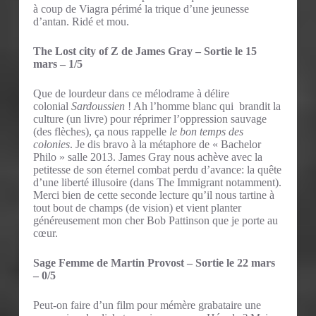
à coup de Viagra périmé la trique d’une jeunesse
d’antan. Ridé et mou.
The Lost city of Z de James Gray – Sortie le 15
mars – 1/5
Que de lourdeur dans ce mélodrame à délire
colonial
Sardoussien
! Ah l’homme blanc qui brandit la
culture (un livre) pour réprimer l’oppression sauvage
(des flèches), ça nous rappelle
le bon temps des
colonies
. Je dis bravo à la métaphore de « Bachelor
Philo » salle 2013. James Gray nous achève avec la
petitesse de son éternel combat perdu d’avance: la quête
d’une liberté illusoire (dans The Immigrant notamment).
Merci bien de cette seconde lecture qu’il nous tartine à
tout bout de champs (de vision) et vient planter
généreusement mon cher Bob Pattinson que je porte au
cœur.
Sage Femme de Martin Provost – Sortie le 22 mars
– 0/5
Peut-on faire d’un film pour mémère grabataire une