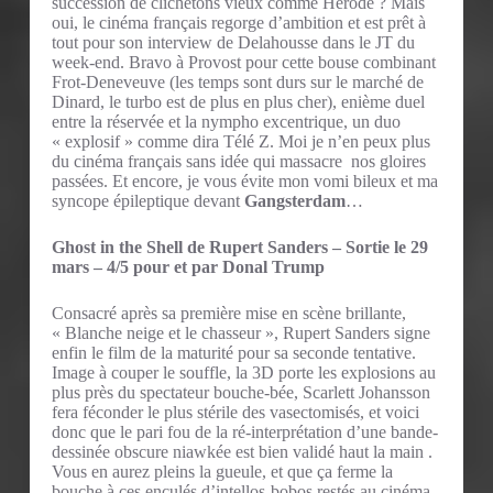
succession de clichetons vieux comme Hérode ? Mais
oui, le cinéma français regorge d’ambition et est prêt à
tout pour son interview de Delahousse dans le JT du
week-end. Bravo à Provost pour cette bouse combinant
Frot-Deneveuve (les temps sont durs sur le marché de
Dinard, le turbo est de plus en plus cher), enième duel
entre la réservée et la nympho excentrique, un duo
« explosif » comme dira Télé Z. Moi je n’en peux plus
du cinéma français sans idée qui massacre nos gloires
passées. Et encore, je vous évite mon vomi bileux et ma
syncope épileptique devant
Gangsterdam
…
Ghost in the Shell de Rupert Sanders – Sortie le 29
mars – 4/5 pour et par Donal Trump
Consacré après sa première mise en scène brillante,
« Blanche neige et le chasseur », Rupert Sanders signe
enfin le film de la maturité pour sa seconde tentative.
Image à couper le souffle, la 3D porte les explosions au
plus près du spectateur bouche-bée, Scarlett Johansson
fera féconder le plus stérile des vasectomisés, et voici
donc que le pari fou de la ré-interprétation d’une bande-
dessinée obscure niawkée est bien validé haut la main .
Vous en aurez pleins la gueule, et que ça ferme la
bouche à ces enculés d’intellos-bobos restés au cinéma