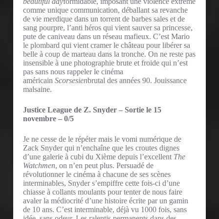
beautiful day
formidable, imposant une violence extrême
comme unique communication, déballant sa revanche
de vie merdique dans un torrent de barbes sales et de
sang pourpre, l’anti héros qui vient sauver sa princesse,
pute de caniveau dans un réseau mafieux. C’est Mario
le plombard qui vient cramer le château pour libérer sa
belle à coup de marteau dans la tronche. On ne reste pas
insensible à une photographie brute et froide qui n’est
pas sans nous rappeler le cinéma
américain
Scorsesien
brutal des années 90. Jouissance
malsaine.
Justice League de Z. Snyder – Sortie le 15
novembre – 0/5
Je ne cesse de le répéter mais le vomi numérique de
Zack Snyder qui n’enchaîne que les croutes dignes
d’une galerie à cubi du Xième depuis l’excellent
The
Watchmen
, on n’en peut plus. Persuadé de
révolutionner le cinéma à chacune de ses scènes
interminables, Snyder s’empiffre cette fois-ci d’une
chiasse à collants moulants pour tenter de nous faire
avaler la médiocrité d’une histoire écrite par un gamin
de 10 ans. C’est interminable, déjà vu 1000 fois, sans
idée, sans odeur. Les ralentis permanents dans des