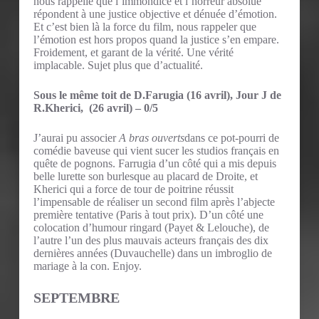
nous rappelle que l’immondice et l’horreur absolue
répondent à une justice objective et dénuée d’émotion.
Et c’est bien là la force du film, nous rappeler que
l’émotion est hors propos quand la justice s’en empare.
Froidement, et garant de la vérité. Une vérité
implacable. Sujet plus que d’actualité.
Sous le même toit de D.Farugia (16 avril), Jour J de
R.Kherici, (26 avril) – 0/5
J’aurai pu associer
A bras ouverts
dans ce pot-pourri de
comédie baveuse qui vient sucer les studios français en
quête de pognons. Farrugia d’un côté qui a mis depuis
belle lurette son burlesque au placard de Droite, et
Kherici qui a force de tour de poitrine réussit
l’impensable de réaliser un second film après l’abjecte
première tentative (Paris à tout prix). D’un côté une
colocation d’humour ringard (Payet & Lelouche), de
l’autre l’un des plus mauvais acteurs français des dix
dernières années (Duvauchelle) dans un imbroglio de
mariage à la con. Enjoy.
SEPTEMBRE