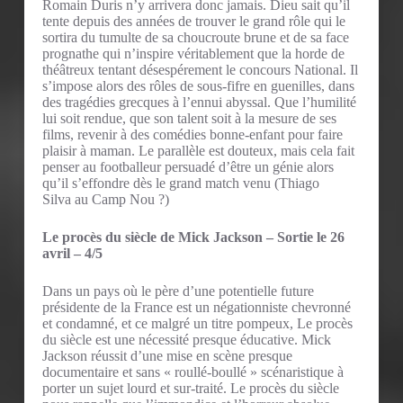
Romain Duris n’y arrivera donc jamais. Dieu sait qu’il
tente depuis des années de trouver le grand rôle qui le
sortira du tumulte de sa choucroute brune et de sa face
prognathe qui n’inspire véritablement que la horde de
théâtreux tentant désespérement le concours National. Il
s’impose alors des rôles de sous-fifre en guenilles, dans
des tragédies grecques à l’ennui abyssal. Que l’humilité
lui soit rendue, que son talent soit à la mesure de ses
films, revenir à des comédies bonne-enfant pour faire
plaisir à maman. Le parallèle est douteux, mais cela fait
penser au footballeur persuadé d’être un génie alors
qu’il s’effondre dès le grand match venu (Thiago
Silva au Camp Nou ?)
Le procès du siècle de Mick Jackson – Sortie le 26
avril – 4/5
Dans un pays où le père d’une potentielle future
présidente de la France est un négationniste chevronné
et condamné, et ce malgré un titre pompeux, Le procès
du siècle est une nécessité presque éducative. Mick
Jackson réussit d’une mise en scène presque
documentaire et sans « roullé-boullé » scénaristique à
porter un sujet lourd et sur-traité. Le procès du siècle