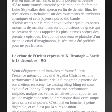
Ren en balafré mal aimé, la jeune pucelle en Jeanne
d’Arc toute trouvée encadré par le retour en fanfare de
Luke Skywalker déjà aperçu en fin de dernier film, les
révélations s’enchainent sur des roulements de tambours
cosmiques et cette joyeuse porco dio bande
d’adolescents sur le retour envoit valser quelques beaux
moments de malaise, mais surtout plusieurs de grâce qui
ne cessent de nous rappeler les plus intenses scènes des
premiers épisodes. De quoi de nouveau se plaindre d’un
manque cruel d’imagination, la sécurité a été préférée
pour ne pas froisser.
Le crime de l’Orient express de K. Branagh – Sortie
le 13 décembre – 0/5
Venir défigurer un tel huit-clos et foutre à l’eau
l’essence même du travail d’Agatha Christie est une
performance à la hauteur de la filmographie piteuse de
son metteur en scène. Le casting bling-bling est sous
exploité et Johnny Deep en tire une performance
insipide, malgré ces vaines tentatives pour apporter un
peu de magie et de tension dramatique dans cette soupe
tiède sans sel ni poivre. C’est plat en bouche, à peine
digérable, et ce n’est pas la surexposition
photographique immonde qui sauvera cette succession