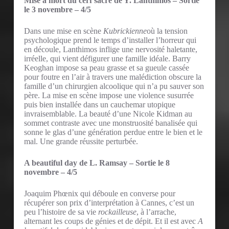
Mise à mort du cerf sacré de Y. Lanthimos – Sortie
le 3 novembre – 4/5
Dans une mise en scène
Kubrickienne
où la tension
psychologique prend le temps d’installer l’horreur qui
en découle, Lanthimos inflige une nervosité haletante,
irréelle, qui vient défigurer une famille idéale. Barry
Keoghan impose sa peau grasse et sa gueule cassée
pour foutre en l’air à travers une malédiction obscure la
famille d’un chirurgien alcoolique qui n’a pu sauver son
père. La mise en scène impose une violence susurrée
puis bien installée dans un cauchemar utopique
invraisemblable. La beauté d’une Nicole Kidman au
sommet contraste avec une monstruosité banalisée qui
sonne le glas d’une génération perdue entre le bien et le
mal. Une grande réussite perturbée.
A beautiful day de L. Ramsay – Sortie le 8
novembre – 4/5
Joaquim Phœnix qui déboule en converse pour
récupérer son prix d’interprétation à Cannes, c’est un
peu l’histoire de sa vie
rockailleuse
, à l’arrache,
alternant les coups de génies et de dépit. Et il est avec
A