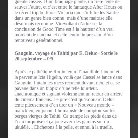
gueule cassée. D’un braquage planté, un frère tente de
sauver l’autre, et c’est entre le fantasque After Hours ou
le récent trip berlinois Victoria que s’infiltre les Safdie
dans un genre bien connu, mais d’une maitrise elle
désormais reconnue. Virevoltant d’adresse, la
conclusion de Good Time est à la hauteur d’un vrai
moment de cinéma, et cette tendre impression d’un
renouveau générationnel.
Gauguin, voyage de Tahiti par E. Deluc– Sortie le
20 septembre – 0/5
Après le pathétique Rodin, entre l’inaudible Lindon et
la parvenue Izia Higelin, voilà que Cassel se lance dans
Gauguin. Putain les mecs reculent devant rien, et ca se
pavane dans un biopic d’une telle lourdeur,
anachronique et signant violemment un retour en arrière
du cinéma français. Le pire c’est qu’Edouard Deluc
tente piteusement d’en tirer un « Nouveau monde »
malickien, en jouant l’humaniste de comptoir sur les
berges vierges de Tahiti. Ca trempe les pieds dans de
l’eau turquoise et ça joue avec des gamins sur du
ukulélé…Clichetons à la pelle, et ennui à la truelle.