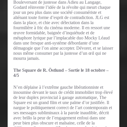
Bouleversant de justesse dans Adieu au Langage,
Godard réinvente l’idée de la révolte qui meurt chaque
jour un peu plus dans une société consumériste et
aliénant toute forme d’esprit de contradiction. JLG est
dans la place, et chie avec délectation dans la
fourmilière à fric du cinéma moderne. Il en ressort une
œuvre formidable, baignée d’inquiétude et de
métaphore lyrique par l’implacable duo Mocky Léaud
dans une fresque anti-système débordante d’une
démagogie que l’on aime accepter. Dévorer, et se laisser
nous même consumer par la justesse d’un œil qui ne
mourra jamais.
The Square de R. Östlund – Sortie le 18 octobre –
4/5
N’en déplaise à l’extrême gauche libérationniste et
insoumise devant le taux de crédit immobilier trop élevé
de leur duplex provincial à garage automatique, The
Square est un grand film et une palme d’or justifiée. Il
nargue le politiquement correct de l’art contemporain et
ses messages subliminaux à la parole inaudible, décrit
avec brillo la peur de l’engagement enfoui dans une
peur bien plus obscure et malsaine, celle de la