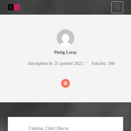
P
a
s
s
e
r
a
u
c
Pierig Leray
o
n
t
Inscription le: 31 janvier 2022
Articles: 180
e
n
u
Cinéma
,
Clair Obscur