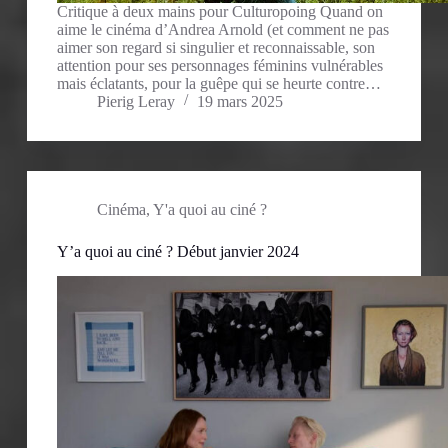
Critique à deux mains pour Culturopoing Quand on
aime le cinéma d’Andrea Arnold (et comment ne pas
aimer son regard si singulier et reconnaissable, son
attention pour ses personnages féminins vulnérables
mais éclatants, pour la guêpe qui se heurte contre…
Pierig Leray
19 mars 2025
Cinéma
,
Y'a quoi au ciné ?
Y’a quoi au ciné ? Début janvier 2024