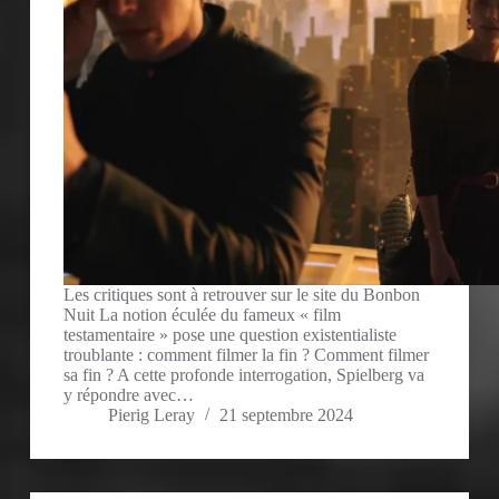
Les critiques sont à retrouver sur le site du Bonbon
Nuit La notion éculée du fameux « film
testamentaire » pose une question existentialiste
troublante : comment filmer la fin ? Comment filmer
sa fin ? A cette profonde interrogation, Spielberg va
y répondre avec…
Pierig Leray
21 septembre 2024