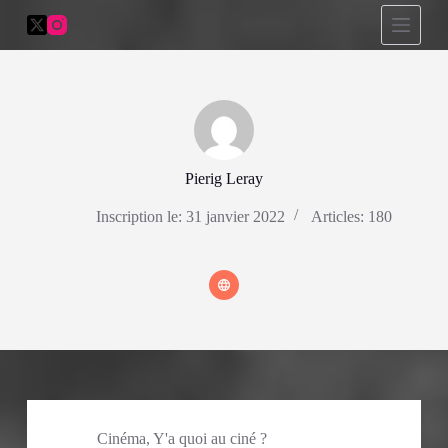
P
a
s
s
e
r
a
u
c
Pierig Leray
o
n
t
Inscription le: 31 janvier 2022
Articles: 180
e
n
u
Cinéma
,
Y'a quoi au ciné ?