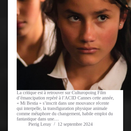
La critique est à retrouver sur Culturopoing Film
d’émancipation repéré à l’ACID Cannes cette année,
« Mi Bestia » s’inscrit dans une mouvance récente
qui interpelle, la transfiguration physique animale
comme métaphore du changement, habile emploi du
fantastique dans une…
Pierig Leray
12 septembre 2024