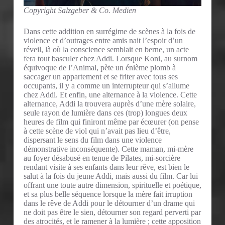
Copyright Salzgeber & Co. Medien
Dans cette addition en surrégime de scènes à la fois de
violence et d’outrages entre amis nait l’espoir d’un
réveil, là où la conscience semblait en berne, un acte
fera tout basculer chez Addi. Lorsque Koni, au surnom
équivoque de l’Animal, pète un énième plomb à
saccager un appartement et se friter avec tous ses
occupants, il y a comme un interrupteur qui s’allume
chez Addi. Et enfin, une alternance à la violence. Cette
alternance, Addi la trouvera auprès d’une mère solaire,
seule rayon de lumière dans ces (trop) longues deux
heures de film qui finiront même par écœurer (on pense
à cette scène de viol qui n’avait pas lieu d’être,
dispersant le sens du film dans une violence
démonstrative inconséquente). Cette maman, mi-mère
au foyer désabusé en tenue de Pilates, mi-sorcière
rendant visite à ses enfants dans leur rêve, est bien le
salut à la fois du jeune Addi, mais aussi du film. Car lui
offrant une toute autre dimension, spirituelle et poétique,
et sa plus belle séquence lorsque la mère fait irruption
dans le rêve de Addi pour le détourner d’un drame qui
ne doit pas être le sien, détourner son regard perverti par
des atrocités, et le ramener à la lumière ; cette apposition