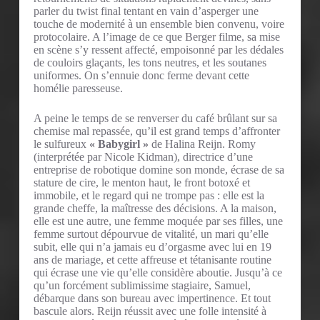
parler du twist final tentant en vain d’asperger une
touche de modernité à un ensemble bien convenu, voire
protocolaire. A l’image de ce que Berger filme, sa mise
en scène s’y ressent affecté, empoisonné par les dédales
de couloirs glaçants, les tons neutres, et les soutanes
uniformes. On s’ennuie donc ferme devant cette
homélie paresseuse.
A peine le temps de se renverser du café brûlant sur sa
chemise mal repassée, qu’il est grand temps d’affronter
le sulfureux
« Babygirl »
de Halina Reijn. Romy
(interprétée par Nicole Kidman), directrice d’une
entreprise de robotique domine son monde, écrase de sa
stature de cire, le menton haut, le front botoxé et
immobile, et le regard qui ne trompe pas : elle est la
grande cheffe, la maîtresse des décisions. A la maison,
elle est une autre, une femme moquée par ses filles, une
femme surtout dépourvue de vitalité, un mari qu’elle
subit, elle qui n’a jamais eu d’orgasme avec lui en 19
ans de mariage, et cette affreuse et tétanisante routine
qui écrase une vie qu’elle considère aboutie. Jusqu’à ce
qu’un forcément sublimissime stagiaire, Samuel,
débarque dans son bureau avec impertinence. Et tout
bascule alors. Reijn réussit avec une folle intensité à