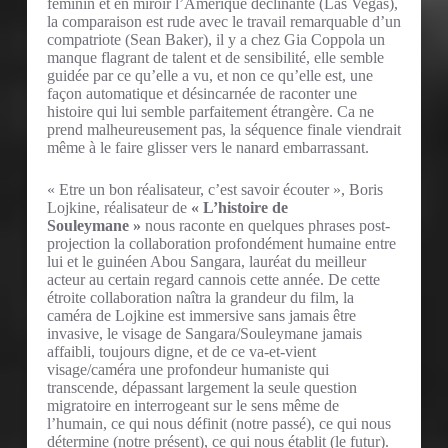
féminin et en miroir l’Amérique déclinante (Las Vegas),
la comparaison est rude avec le travail remarquable d’un
compatriote (Sean Baker), il y a chez Gia Coppola un
manque flagrant de talent et de sensibilité, elle semble
guidée par ce qu’elle a vu, et non ce qu’elle est, une
façon automatique et désincarnée de raconter une
histoire qui lui semble parfaitement étrangère. Ca ne
prend malheureusement pas, la séquence finale viendrait
même à le faire glisser vers le nanard embarrassant.
« Etre un bon réalisateur, c’est savoir écouter », Boris
Lojkine, réalisateur de
« L’histoire de
Souleymane »
nous raconte en quelques phrases post-
projection la collaboration profondément humaine entre
lui et le guinéen Abou Sangara, lauréat du meilleur
acteur au certain regard cannois cette année. De cette
étroite collaboration naîtra la grandeur du film, la
caméra de Lojkine est immersive sans jamais être
invasive, le visage de Sangara/Souleymane jamais
affaibli, toujours digne, et de ce va-et-vient
visage/caméra une profondeur humaniste qui
transcende, dépassant largement la seule question
migratoire en interrogeant sur le sens même de
l’humain, ce qui nous définit (notre passé), ce qui nous
détermine (notre présent), ce qui nous établit (le futur).