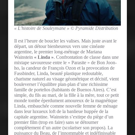
« L’histoire de Souleymane » © Pyramide Distribution
Il est l’heure de boucler les valises. Mais juste avant le
départ, un détour bienheureux vers une cinéaste
argentine, le premier long-métrage de Mariana
Wainstein
« Linda »
. Confrontation de classe dans une
mixtape savoureuse entre le « Parasite » de Bon Joon-
ho, la candeur de François Ozon et la provocation de
Fassbinder, Linda, beauté plastique redoutable,
charisme naturel au visage géométrique et décisif, vient
bouleverser l’équilibre plan-plan d’une richissime
famille de porteños (habitants de Buenos Aires). C’est
simple, du fils au mari, de la fille à la mère, tout ce petit
monde tombe éperdument amoureux de la magnétique
Linda, embauchée comme nouvelle femme de ménage
dans leur luxueux loft de la banlieue huppée de la
capitale argentine. Wainstein s’extirpe du piège d’un
premier film (trop en faire) sans se détourner
complètement d’un autre (scolariser son propos). La
puissance du Beau, de l’innommable et indéfinissable