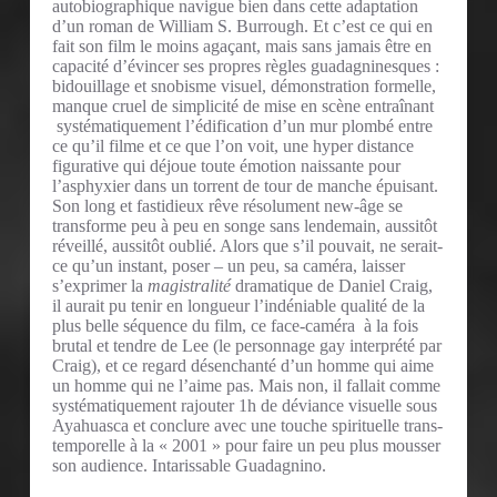
autobiographique navigue bien dans cette adaptation
d’un roman de William S. Burrough. Et c’est ce qui en
fait son film le moins agaçant, mais sans jamais être en
capacité d’évincer ses propres règles guadagninesques :
bidouillage et snobisme visuel, démonstration formelle,
manque cruel de simplicité de mise en scène entraînant
systématiquement l’édification d’un mur plombé entre
ce qu’il filme et ce que l’on voit, une hyper distance
figurative qui déjoue toute émotion naissante pour
l’asphyxier dans un torrent de tour de manche épuisant.
Son long et fastidieux rêve résolument new-âge se
transforme peu à peu en songe sans lendemain, aussitôt
réveillé, aussitôt oublié. Alors que s’il pouvait, ne serait-
ce qu’un instant, poser – un peu, sa caméra, laisser
s’exprimer la
magistralité
dramatique de Daniel Craig,
il aurait pu tenir en longueur l’indéniable qualité de la
plus belle séquence du film, ce face-caméra à la fois
brutal et tendre de Lee (le personnage gay interprété par
Craig), et ce regard désenchanté d’un homme qui aime
un homme qui ne l’aime pas. Mais non, il fallait comme
systématiquement rajouter 1h de déviance visuelle sous
Ayahuasca et conclure avec une touche spirituelle trans-
temporelle à la « 2001 » pour faire un peu plus mousser
son audience. Intarissable Guadagnino.