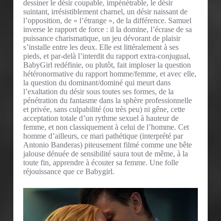
dessiner le désir coupable, impénétrable, le désir
suintant, irrésistiblement charnel, un désir naissant de
l’opposition, de « l’étrange », de la différence. Samuel
inverse le rapport de force : il la domine, l’écrase de sa
puissance charismatique, un jeu dévorant de plaisir
s’installe entre les deux. Elle est littéralement à ses
pieds, et par-delà l’interdit du rapport extra-conjugual,
BabyGirl redéfinie, ou plutôt, fait imploser la question
hétéronormative du rapport homme/femme, et avec elle,
la question du dominant/dominé qui meurt dans
l’exaltation du désir sous toutes ses formes, de la
pénétration du fantasme dans la sphère professionnelle
et privée, sans culpabilité (ou très peu) ni gêne, cette
acceptation totale d’un rythme sexuel à hauteur de
femme, et non classiquement à celui de l’homme. Cet
homme d’ailleurs, ce mari pathétique (interprété par
Antonio Banderas) piteusement filmé comme une bête
jalouse dénuée de sensibilité saura tout de même, à la
toute fin, apprendre à écouter sa femme. Une folle
réjouissance que ce Babygirl.