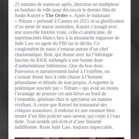
25 minutes de tramway après, direction un multiplexe
en bordure de ville pour découvrir le dernier film de
Justin Kurzel
« The Order »
. Après le malaisant
« Nitram » présenté à Cannes en 2021 et sa glorification
d’un tueur de masse australien, Kurzel s’assagit avec
une nouvelle histoire vraie, celle-ci américaine, de
suprémacistes blancs face à la moustache rugueuse de
Jude Law en agent du FBI sur le déclin. Ce
conglomérat de nazis s’entasse autour d’un chef
charismatique, Bob, qui draine avec lui l’idéologie
fasciste du KKK mélangée à une bonne dose
d’antisémitisme hitlérienne. Que du bon donc.
Paresseux et narrativement balisé à l’extrême, on
s’ennuie ferme face à cette chasse à l’homme
pétaradante et dénuée de tout propos. A regretter la
polémique suscitée par « Nitram » qui avait au moins
l’avantage de pousser cet anti-héros au bord de
l’empathie, générant chez le spectateur un malaise
vivifiant. A croire que Kurzel fut traumatisé des
critiques assassines, il endosse ici une mouture bien
neutre d’un film policier sans saveur, qui coule à l’eau
tiède. Tout semble pré-écrit et d’une linéarité
indifférente. Reste Jude Law, toujours impeccable.