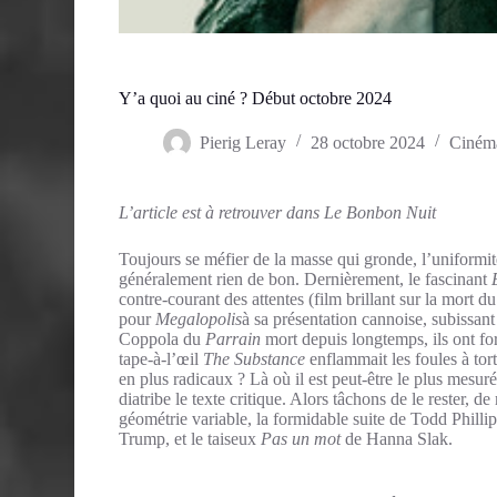
Y’a quoi au ciné ? Début octobre 2024
Pierig Leray
28 octobre 2024
Ciném
L’article est à retrouver dans Le Bonbon Nuit
Toujours se méfier de la masse qui gronde, l’uniformité
généralement rien de bon. Dernièrement, le fascinant
contre-courant des attentes (film brillant sur la mort du
pour
Megalopolis
à sa présentation cannoise, subissan
Coppola du
Parrain
mort depuis longtemps, ils ont fo
tape-à-l’œil
The Substance
enflammait les foules à tor
en plus radicaux ? Là où il est peut-être le plus mesur
diatribe le texte critique. Alors tâchons de le rester, 
géométrie variable, la formidable suite de Todd Phillip
Trump, et le taiseux
Pas un mot
de Hanna Slak.