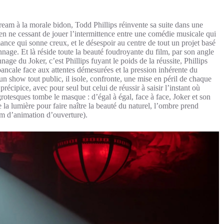
eam à la morale bidon, Todd Phillips réinvente sa suite dans une
 en ne cessant de jouer l’intermittence entre une comédie musicale qui
ance qui sonne creux, et le désespoir au centre de tout un projet basé
age. Et là réside toute la beauté foudroyante du film, par son angle
ge du Joker, c’est Phillips fuyant le poids de la réussite, Phillips
bancale face aux attentes démesurées et la pression inhérente du
 un show tout public, il isole, confronte, une mise en péril de chaque
 précipice, avec pour seul but celui de réussir à saisir l’instant où
rotesques tombe le masque : d’égal à égal, face à face, Joker et son
e la lumière pour faire naître la beauté du naturel, l’ombre prend
ilm d’animation d’ouverture).