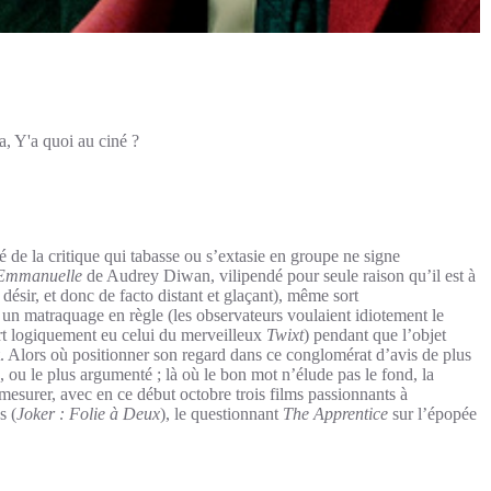
a
,
Y'a quoi au ciné ?
 de la critique qui tabasse ou s’extasie en groupe ne signe
Emmanuelle
de Audrey Diwan, vilipendé pour seule raison qu’il est à
 désir, et donc de facto distant et glaçant), même sort
t un matraquage en règle (les observateurs voulaient idiotement le
rt logiquement eu celui du merveilleux
Twixt
) pendant que l’objet
t. Alors où positionner son regard dans ce conglomérat d’avis de plus
é, ou le plus argumenté ; là où le bon mot n’élude pas le fond, la
de mesurer, avec en ce début octobre trois films passionnants à
s (
Joker : Folie à Deux
), le questionnant
The Apprentice
sur l’épopée