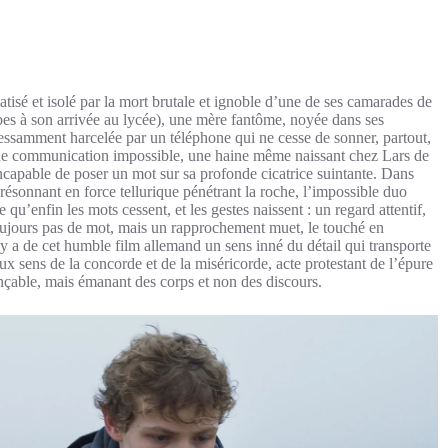
atisé et isolé par la mort brutale et ignoble d’une de ses camarades de
rbes à son arrivée au lycée), une mère fantôme, noyée dans ses
ncessamment harcelée par un téléphone qui ne cesse de sonner, partout,
 une communication impossible, une haine même naissant chez Lars de
capable de poser un mot sur sa profonde cicatrice suintante. Dans
ésonnant en force tellurique pénétrant la roche, l’impossible duo
u’enfin les mots cessent, et les gestes naissent : un regard attentif,
oujours pas de mot, mais un rapprochement muet, le touché en
 y a de cet humble film allemand un sens inné du détail qui transporte
x sens de la concorde et de la miséricorde, acte protestant de l’épure
nçable, mais émanant des corps et non des discours.