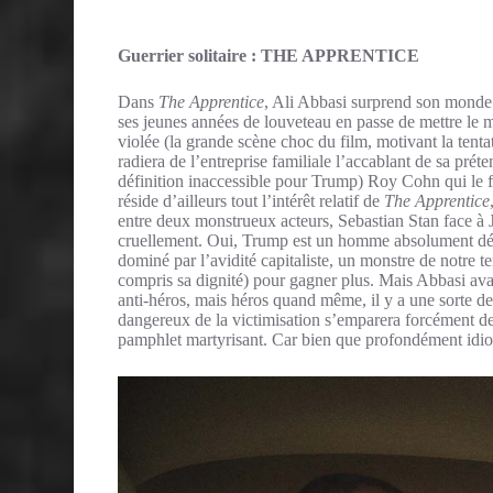
Guerrier solitaire : THE APPRENTICE
Dans
The Apprentice
, Ali Abbasi surprend son monde
ses jeunes années de louveteau en passe de mettre le m
violée (la grande scène choc du film, motivant la tenta
radiera de l’entreprise familiale l’accablant de sa prét
définition inaccessible pour Trump) Roy Cohn qui le fe
réside d’ailleurs tout l’intérêt relatif de
The Apprentice
entre deux monstrueux acteurs, Sebastian Stan face à
cruellement. Oui, Trump est un homme absolument dét
dominé par l’avidité capitaliste, un monstre de notre t
compris sa dignité) pour gagner plus. Mais Abbasi avai
anti-héros, mais héros quand même, il y a une sorte de
dangereux de la victimisation s’emparera forcément de 
pamphlet martyrisant. Car bien que profondément idiot