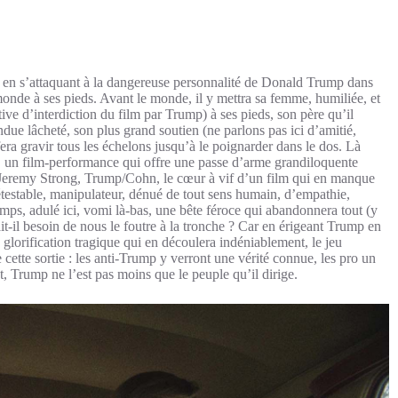
 en s’attaquant à la dangereuse personnalité de Donald Trump dans
onde à ses pieds. Avant le monde, il y mettra sa femme, humiliée, et
tive d’interdiction du film par Trump) à ses pieds, son père qu’il
endue lâcheté, son plus grand soutien (ne parlons pas ici d’amitié,
ra gravir tous les échelons jusqu’à le poignarder dans le dos. Là
, un film-performance qui offre une passe d’arme grandiloquente
 Jeremy Strong, Trump/Cohn, le cœur à vif d’un film qui en manque
estable, manipulateur, dénué de tout sens humain, d’empathie,
emps, adulé ici, vomi là-bas, une bête féroce qui abandonnera tout (y
t-il besoin de nous le foutre à la tronche ? Car en érigeant Trump en
 glorification tragique qui en découlera indéniablement, le jeu
cette sortie : les anti-Trump y verront une vérité connue, les pro un
, Trump ne l’est pas moins que le peuple qu’il dirige.