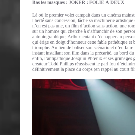
Bas les masques : JOKER : FOLIE À DEUX
Là où le premier volet campait dans un cinéma mainstr
liberté sans concession, lâche sa machinerie artistique
n’en est pas une, un film d’action sans action, une rom
sur un homme qui cherche à s’affranchir de son personn
autobiographique, Arthur tentant d’échapper au personna
qui érige en doigt d’honneur cette fable pathétique et 
triomphe. Au lieu de baliser son scénario et d’en faire
instant installant son film dans la précarité, au bord du
enfin, l’antipathique Joaquin Phœnix et ses grimages g
créateur Todd Phillips réussissent le pari fou d’éteindr
définitivement la place du corps (en rappel au court f