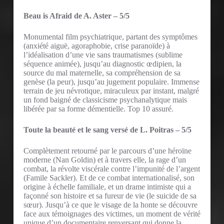
Beau is Afraid de A. Aster – 5/5
Monumental film psychiatrique, partant des symptômes
(anxiété aiguë, agoraphobie, crise paranoïde) à
l’idéalisation d’une vie sans traumatismes (sublime
séquence animée), jusqu’au diagnostic œdipien, la
source du mal maternelle, sa compréhension de sa
genèse (la peur), jusqu’au jugement populaire. Immense
terrain de jeu névrotique, miraculeux par instant, malgré
un fond baigné de classicisme psychanalytique mais
libérée par sa forme démentielle. Top 10 assuré.
Toute la beauté et le sang versé de L. Poitras – 5/5
Complètement retourné par le parcours d’une héroïne
moderne (Nan Goldin) et à travers elle, la rage d’un
combat, la révolte viscérale contre l’impunité de l’argent
(Famile Sackler). Et de ce combat internationalisé, son
origine à échelle familiale, et un drame intimiste qui a
façonné son histoire et sa fureur de vie (le suicide de sa
sœur). Jusqu’à ce que le visage de la honte se découvre
face aux témoignages des victimes, un moment de vérité
unique d’un documentaire renversant qui donne la