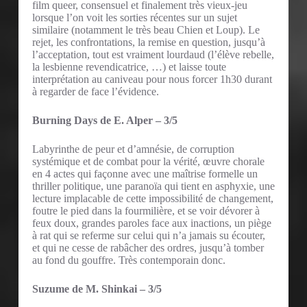
film queer, consensuel et finalement très vieux-jeu
lorsque l’on voit les sorties récentes sur un sujet
similaire (notamment le très beau Chien et Loup). Le
rejet, les confrontations, la remise en question, jusqu’à
l’acceptation, tout est vraiment lourdaud (l’élève rebelle,
la lesbienne revendicatrice, …) et laisse toute
interprétation au caniveau pour nous forcer 1h30 durant
à regarder de face l’évidence.
Burning Days de E. Alper – 3/5
Labyrinthe de peur et d’amnésie, de corruption
systémique et de combat pour la vérité, œuvre chorale
en 4 actes qui façonne avec une maîtrise formelle un
thriller politique, une paranoïa qui tient en asphyxie, une
lecture implacable de cette impossibilité de changement,
foutre le pied dans la fourmilière, et se voir dévorer à
feux doux, grandes paroles face aux inactions, un piège
à rat qui se referme sur celui qui n’a jamais su écouter,
et qui ne cesse de rabâcher des ordres, jusqu’à tomber
au fond du gouffre. Très contemporain donc.
Suzume de M. Shinkai – 3/5