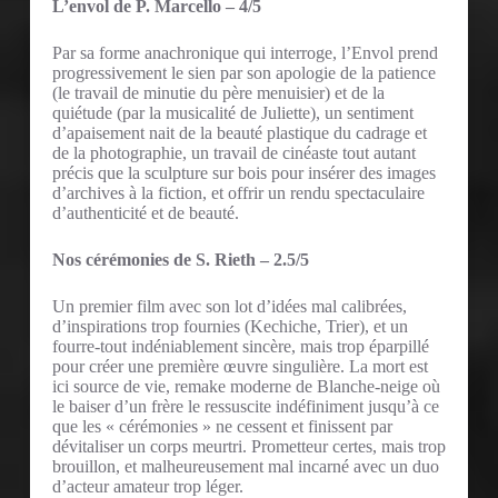
L’envol de P. Marcello – 4/5
Par sa forme anachronique qui interroge, l’Envol prend
progressivement le sien par son apologie de la patience
(le travail de minutie du père menuisier) et de la
quiétude (par la musicalité de Juliette), un sentiment
d’apaisement nait de la beauté plastique du cadrage et
de la photographie, un travail de cinéaste tout autant
précis que la sculpture sur bois pour insérer des images
d’archives à la fiction, et offrir un rendu spectaculaire
d’authenticité et de beauté.
Nos cérémonies de S. Rieth – 2.5/5
Un premier film avec son lot d’idées mal calibrées,
d’inspirations trop fournies (Kechiche, Trier), et un
fourre-tout indéniablement sincère, mais trop éparpillé
pour créer une première œuvre singulière. La mort est
ici source de vie, remake moderne de Blanche-neige où
le baiser d’un frère le ressuscite indéfiniment jusqu’à ce
que les « cérémonies » ne cessent et finissent par
dévitaliser un corps meurtri. Prometteur certes, mais trop
brouillon, et malheureusement mal incarné avec un duo
d’acteur amateur trop léger.