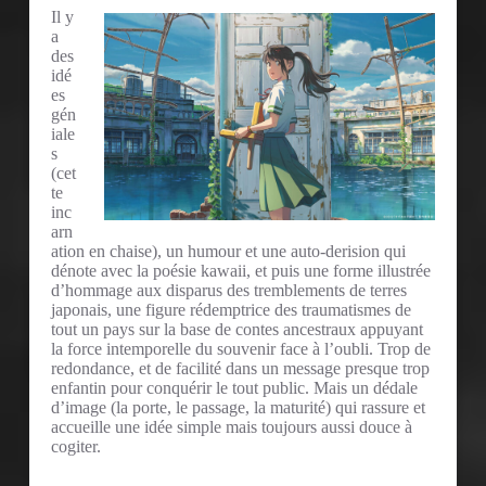
Il y
a
des
idé
es
gén
iale
s
(cet
te
inc
arn
ation en chaise), un humour et une auto-derision qui
dénote avec la poésie kawaii, et puis une forme illustrée
d’hommage aux disparus des tremblements de terres
japonais, une figure rédemptrice des traumatismes de
tout un pays sur la base de contes ancestraux appuyant
la force intemporelle du souvenir face à l’oubli. Trop de
redondance, et de facilité dans un message presque trop
enfantin pour conquérir le tout public. Mais un dédale
d’image (la porte, le passage, la maturité) qui rassure et
accueille une idée simple mais toujours aussi douce à
cogiter.