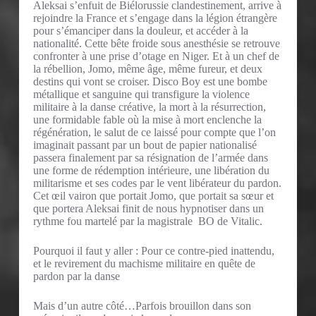
Aleksai s’enfuit de Biélorussie clandestinement, arrive à
rejoindre la France et s’engage dans la légion étrangère
pour s’émanciper dans la douleur, et accéder à la
nationalité. Cette bête froide sous anesthésie se retrouve
confronter à une prise d’otage en Niger. Et à un chef de
la rébellion, Jomo, même âge, même fureur, et deux
destins qui vont se croiser. Disco Boy est une bombe
métallique et sanguine qui transfigure la violence
militaire à la danse créative, la mort à la résurrection,
une formidable fable où la mise à mort enclenche la
régénération, le salut de ce laissé pour compte que l’on
imaginait passant par un bout de papier nationalisé
passera finalement par sa résignation de l’armée dans
une forme de rédemption intérieure, une libération du
militarisme et ses codes par le vent libérateur du pardon.
Cet œil vairon que portait Jomo, que portait sa sœur et
que portera Aleksai finit de nous hypnotiser dans un
rythme fou martelé par la magistrale BO de Vitalic.
Pourquoi il faut y aller : Pour ce contre-pied inattendu,
et le revirement du machisme militaire en quête de
pardon par la danse
Mais d’un autre côté…Parfois brouillon dans son