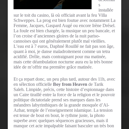
s
installée
sur le toit du casino, là où officiait avant la feu Villa
Schweppes. La prog est bien foutue avec notamment La
Femme, Jacques, Gaspard Augé ou encore Irène Drésel.
La foule est bien chargée, la musique un peu bancale, et
l’on croise d’anciennes gloires de la nuit pariso-
cannoises qui ont généralement plutôt mal vieillies.
L’eau est à 7 euros, Daphné Rouillé ne fait pas son âge,
quant à moi, je danse maladroitement comme un tetra
acidifié. Drôle, mais contraignant pour ma matinée,
mais cette déambulation nocturne aura eu la très bonne
idée de m’offrir ma première grâce matinée.
Et ça repart donc, un peu plus tard, autour des 11h, avec
en sélection officielle
Boy from Heaven
de Tarik
Saleh. Limpide, précis, cette histoire d’espionnage dans
un Caire tiraillé entre la force de la religion et le pouvoir
politique dictatoriale prend ses marques dans les
méandres labyrinthiques de la grande mosquée d’Al-
Azhar, temple de l’enseignement islamique. La tension
est tenue de bout en bout, le rythme juste, la photo
superbe avec quelques séquences gracieuses, mais il
manque cet acte impalpable faisant basculer un très bon