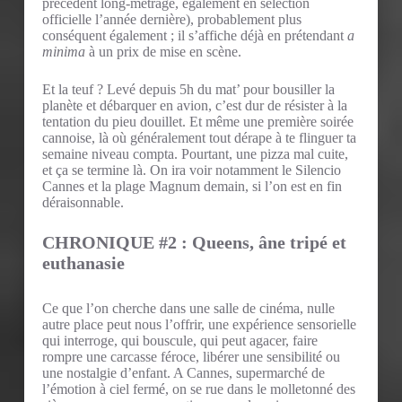
précédent long-métrage, également en sélection
officielle l’année dernière), probablement plus
conséquent également ; il s’affiche déjà en prétendant
a
minima
à un prix de mise en scène.
Et la teuf ? Levé depuis 5h du mat’ pour bousiller la
planète et débarquer en avion, c’est dur de résister à la
tentation du pieu douillet. Et même une première soirée
cannoise, là où généralement tout dérape à te flinguer ta
semaine niveau compta. Pourtant, une pizza mal cuite,
et ça se termine là. On ira voir notamment le Silencio
Cannes et la plage Magnum demain, si l’on est en fin
déraisonnable.
CHRONIQUE #2 : Queens, âne tripé et
euthanasie
Ce que l’on cherche dans une salle de cinéma, nulle
autre place peut nous l’offrir, une expérience sensorielle
qui interroge, qui bouscule, qui peut agacer, faire
rompre une carcasse féroce, libérer une sensibilité ou
une nostalgie d’enfant. A Cannes, supermarché de
l’émotion à ciel fermé, on se rue dans le molletonné des