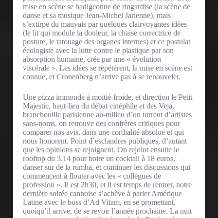
mise en scène se badigeonne de ringardise (la scène de
danse et sa musique Jean-Michel Jarienne), mais
s’extirpe du mauvais par quelques clairvoyantes idées
(le lit qui module la douleur, la chaise correctrice de
posture, le tatouage des organes internes) et ce postulat
écologiste avec la lutte contre le plastique par son
absorption humaine, crée par une « évolution
viscérale ». Les idées se répétèrent, la mise en scène est
connue, et Cronenberg n’arrive pas à se renouveler.
Une pizza immonde à moitié-froide, et direction le Petit
Majestic, haut-lieu du débat cinéphile et des Veja,
branchouille parisienne au-milieu d’un torrent d’artistes
sans-noms, on retrouve des confrères critiques pour
comparer nos avis, dans une cordialité absolue et qui
nous honorent. Point d’esclandres publiques, d’autant
que les opinions se rejoignent. On rejoint ensuite le
rooftop du 3.14 pour boire un cocktail à 18 euros,
danser sur de la rumba, et continuer les discussions qui
commencent à flouter avec les « collègues de
profession ». Il est 2h30, et il est temps de rentrer, notre
dernière soirée cannoise s’achève à parler Amérique
Latine avec le boss d’Ad Vitam, en se promettant,
quoiqu’il arrive, de se revoir l’année prochaine. La nuit