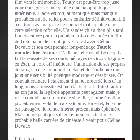
film vers le mémorable. Tout y est peut-être trop juste
pour transgresser une qualité cinématographique
indéniable. L’acte est fort, authentique mais manque
probablement de relief pour s’emballer définitivement. Il
a en tout cas une place de choix et inattaquable dans
cette sélection officielle. Un sandwich au thon plus tard,
l’on découvre pour la première fois cette année un film
de la Semaine de la critique. Et c’est avec Céline
Devaux et son tout premier long-métrage
Tout le
monde aime Jeanne
. D’ailleurs, elle ré-utilise ce qui a
fait la réussite de ses courts-métrages (« Gros Chagrin »
en tête), la voix off intérieure, l’animation de ses propres
dessins, et cette humour du détail et de l’ordinaire qui
joint une sensibilité poétique moderne et désabusée. On
pouvait craindre l’étalement d’un tel procédé lors d’un
long, mais la réussite est bien là, le duo Laffite-Gardin
au ton juste, la légèreté apparente peut agacer, mais je
reste conquis par un procédé singulier, et une émotion
probablement volatile mais salutaire. En effet, la larme
est passagère, le remue interne présent mais éphémère.
Mais on ne peut que saluer ce premier acte d’une
probable belle carrière de cinéaste à venir pour Céline
Devaux.
Il fait trop