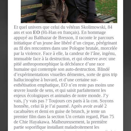
Et quel univers que celui du vétéran Skolimowski, 84
ans et son
EO
(Hi-Han en français). En hommage
appuyé au Balthazar de Bresson, il raconte le parcours
initiatique d’un jeune âne libéré d’un cirque, pérégrinant
au fil des rencontres dans une Pologne brutale, morcelée
par la violence. Face à elle, la candeur de l’âne, ingénu,
immuable face à la destruction, et qui observe avec une
pitié anthropomorphique la déchéance d’une race
humaine qui contemple son auto-destruction. Blindé
d’expérimentations visuelles démentes, sorte de gros trip
hallucinogène à buvard, et d’une certaine sur-
esthétisation emphatique, EO n’en reste pas moins une
œuvre lourde de sens, et qui saisit parfaitement les
enjeux écologiques et animales de notre monde. J’y
vais, j’y vais pas ? Toujours ces paris à la con. Soyons
honnête, celui là je l’ai paumé. Après avoir avalé 2
cacahuètes et demi en guise de brunch, je tente un
premier film dans la section Un certain regard, Plan 75
de Chie Hayakawa. Malheureusement, la première
partie soporifique installant maladroitement les