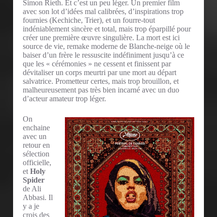
Simon Rieth. Et c’est un peu léger. Un premier film
avec son lot d’idées mal calibrées, d’inspirations trop
fournies (Kechiche, Trier), et un fourre-tout
indéniablement sincère et total, mais trop éparpillé pour
créer une première œuvre singulière. La mort est ici
source de vie, remake moderne de Blanche-neige où le
baiser d’un frère le ressuscite indéfiniment jusqu’à ce
que les « cérémonies » ne cessent et finissent par
dévitaliser un corps meurtri par une mort au départ
salvatrice. Prometteur certes, mais trop brouillon, et
malheureusement pas très bien incarné avec un duo
d’acteur amateur trop léger.
On
enchaine
avec un
retour en
sélection
officielle,
et
Holy
Spider
de Ali
Abbasi. Il
y a je
crois des