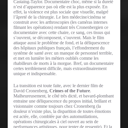
Castaing-Taylor. Documentaire choc, même si la dureté
n’est d’apparence pas où elle est la plus exposée. En
effet, la violence est plus sociale que visuelle, malgré
l’âpreté de la chirurgie. Le lien médecine/cinéma se
construit avec les arthroscopies (les caméras internes
filmant les opérations) rendant très Cronenbergien ce
documentaire avec cette chaire, ce sang, ces tissus qui
s’ouvrent, se décomposent, s’ouvrent. Mais le film
attaque aussi le problème de fond, et la déliquescence
des hôpitaux publiques français, l’effondrement du
système de santé avec un manque de personnel terrible,
et met en lumière les métiers oubliés comme les
rhabilleurs de morts à la morgue. Bref, un documentaire
certes terriblement difficile, mais extraordinairement
unique et indispensable.
La transition est toute faite, avec le dernier film de
David Cronenberg,
Crimes of the Future
.
Malheureusement, le côté très dicté, et bavard-plombant
entraine une déliquescence du propos initial, brillant et
visionnaire comme toujours chez Cronenberg (la
douleur n’existe plus, la disparition de toutes émotions
est actée, elle, comblée par des automutilations,
opérations chirurgicales à ciel ouvert au sein de
performances artistiques, pour tenter de ressentir). Et la