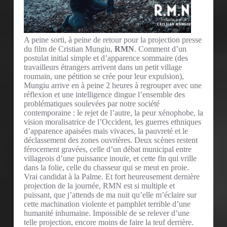
A peine sorti, à peine de retour pour la projection presse
du film de Cristian Mungiu,
RMN
. Comment d’un
postulat initial simple et d’apparence sommaire (des
travailleurs étrangers arrivent dans un petit village
roumain, une pétition se crée pour leur expulsion),
Mungiu arrive en à peine 2 heures à regrouper avec une
réflexion et une intelligence dingue l’ensemble des
problématiques soulevées par notre société
contemporaine : le rejet de l’autre, la peur xénophobe, la
vision moralisatrice de l’Occident, les guerres ethniques
d’apparence apaisées mais vivaces, la pauvreté et le
déclassement des zones ouvrières. Deux scènes restent
férocement gravées, celle d’un débat municipal entre
villageois d’une puissance inouïe, et cette fin qui vrille
dans la folie, celle du chasseur qui se meut en proie.
Vrai candidat à la Palme. Et fort heureusement dernière
projection de la journée, RMN est si multiple et
puissant, que j’attends de ma nuit qu’elle m’éclaire sur
cette machination violente et pamphlet terrible d’une
humanité inhumaine. Impossible de se relever d’une
telle projection, encore moins de faire la teuf derrière.