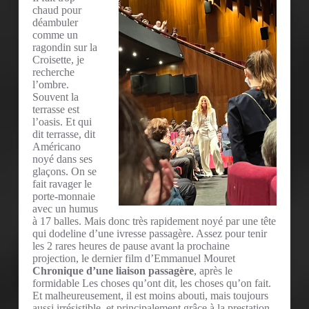
chaud pour
déambuler
comme un
ragondin sur la
Croisette, je
recherche
l’ombre.
Souvent la
terrasse est
l’oasis. Et qui
dit terrasse, dit
Américano
noyé dans ses
glaçons. On se
fait ravager le
porte-monnaie
avec un humus
à 17 balles. Mais donc très rapidement noyé par une tête
qui dodeline d’une ivresse passagère. Assez pour tenir
les 2 rares heures de pause avant la prochaine
projection, le dernier film d’Emmanuel Mouret
Chronique d’une liaison passagère
, après le
formidable Les choses qu’ont dit, les choses qu’on fait.
Et malheureusement, il est moins abouti, mais toujours
aussi irrésistible, et principalement grâce à la prestation