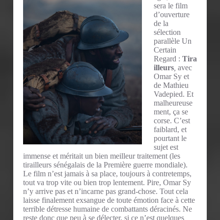
sera le film
d’ouverture
de la
sélection
parallèle Un
Certain
Regard :
Tira
illeurs
,
avec
Omar Sy et
de Mathieu
Vadepied. Et
malheureuse
ment, ça se
corse. C’est
faiblard, et
pourtant le
sujet est
immense et méritait un bien meilleur traitement (les
tirailleurs sénégalais de la Première guerre mondiale).
Le film n’est jamais à sa place, toujours à contretemps,
tout va trop vite ou bien trop lentement. Pire, Omar Sy
n’y arrive pas et n’incarne pas grand-chose. Tout cela
laisse finalement exsangue de toute émotion face à cette
terrible détresse humaine de combattants déracinés. Ne
reste donc que peu à se délecter, si ce n’est quelques