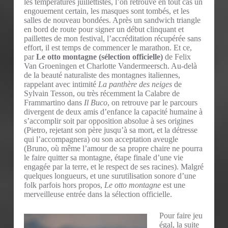
les températures juillettistes, l’on retrouve en tout cas un
engouement certain, les masques sont tombés, et les
salles de nouveau bondées. Après un sandwich triangle
en bord de route pour signer un début clinquant et
paillettes de mon festival, l’accréditation récupérée sans
effort, il est temps de commencer le marathon. Et ce,
par
Le otto montagne (sélection officielle)
de Felix
Van Groeningen et Charlotte Vandermeersch. Au-delà
de la beauté naturaliste des montagnes italiennes,
rappelant avec intimité
La panthère des neiges
de
Sylvain Tesson, ou très récemment la Calabre de
Frammartino dans
Il Buco
, on retrouve par le parcours
divergent de deux amis d’enfance la capacité humaine à
s’accomplir soit par opposition absolue à ses origines
(Pietro, rejetant son père jusqu’à sa mort, et la détresse
qui l’accompagnera) ou son acceptation aveugle
(Bruno, où même l’amour de sa propre chaire ne pourra
le faire quitter sa montagne, étape finale d’une vie
engagée par la terre, et le respect de ses racines). Malgré
quelques longueurs, et une surutilisation sonore d’une
folk parfois hors propos,
Le otto montagne
est une
merveilleuse entrée dans la sélection officielle.
Pour faire jeu
égal, la suite