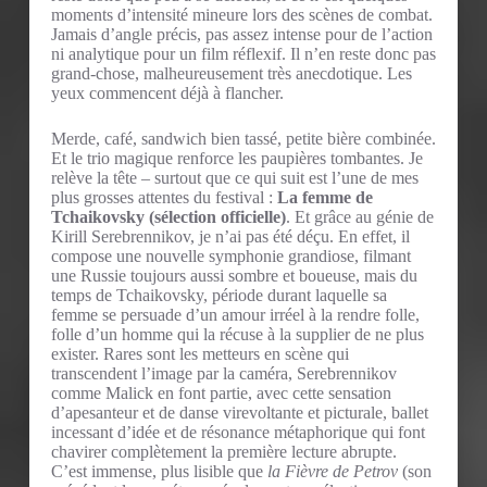
moments d’intensité mineure lors des scènes de combat.
Jamais d’angle précis, pas assez intense pour de l’action
ni analytique pour un film réflexif. Il n’en reste donc pas
grand-chose, malheureusement très anecdotique. Les
yeux commencent déjà à flancher.
Merde, café, sandwich bien tassé, petite bière combinée.
Et le trio magique renforce les paupières tombantes. Je
relève la tête – surtout que ce qui suit est l’une de mes
plus grosses attentes du festival :
La femme de
Tchaikovsky (sélection officielle)
. Et grâce au génie de
Kirill Serebrennikov, je n’ai pas été déçu. En effet, il
compose une nouvelle symphonie grandiose, filmant
une Russie toujours aussi sombre et boueuse, mais du
temps de Tchaikovsky, période durant laquelle sa
femme se persuade d’un amour irréel à la rendre folle,
folle d’un homme qui la récuse à la supplier de ne plus
exister. Rares sont les metteurs en scène qui
transcendent l’image par la caméra, Serebrennikov
comme Malick en font partie, avec cette sensation
d’apesanteur et de danse virevoltante et picturale, ballet
incessant d’idée et de résonance métaphorique qui font
chavirer complètement la première lecture abrupte.
C’est immense, plus lisible que
la Fièvre de Petrov
(son