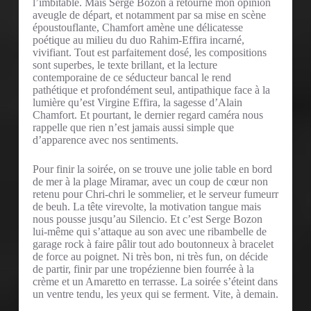
l’imbitable. Mais Serge Bozon a retourné mon opinion
aveugle de départ, et notamment par sa mise en scène
époustouflante, Chamfort amène une délicatesse
poétique au milieu du duo Rahim-Effira incarné,
vivifiant. Tout est parfaitement dosé, les compositions
sont superbes, le texte brillant, et la lecture
contemporaine de ce séducteur bancal le rend
pathétique et profondément seul, antipathique face à la
lumière qu’est Virgine Effira, la sagesse d’Alain
Chamfort. Et pourtant, le dernier regard caméra nous
rappelle que rien n’est jamais aussi simple que
d’apparence avec nos sentiments.
Pour finir la soirée, on se trouve une jolie table en bord
de mer à la plage Miramar, avec un coup de cœur non
retenu pour Chri-chri le sommelier, et le serveur fumeurr
de beuh. La tête virevolte, la motivation tangue mais
nous pousse jusqu’au Silencio. Et c’est Serge Bozon
lui-même qui s’attaque au son avec une ribambelle de
garage rock à faire pâlir tout ado boutonneux à bracelet
de force au poignet. Ni très bon, ni très fun, on décide
de partir, finir par une tropézienne bien fourrée à la
crème et un Amaretto en terrasse. La soirée s’éteint dans
un ventre tendu, les yeux qui se ferment. Vite, à demain.