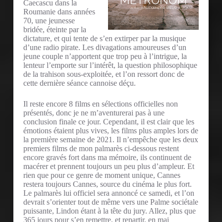
Caecascu dans la
Roumanie dans années
70, une jeunesse
bridée, éteinte par la
dictature, et qui tente de s’en extirper par la musique
d’une radio pirate. Les divagations amoureuses d’un
jeune couple n’apportent que trop peu à l’intrigue, la
lenteur l’emporte sur l’intérêt, la question philosophique
de la trahison sous-exploitée, et l’on ressort donc de
cette dernière séance cannoise déçu.
Il reste encore 8 films en sélections officielles non
présentés, donc je ne m’aventurerai pas à une
conclusion finale ce jour. Cependant, il est clair que les
émotions étaient plus vives, les films plus amples lors de
la première semaine de 2021. Il n’empêche que les deux
premiers films de mon palmarès ci-dessous restent
encore gravés fort dans ma mémoire, ils continuent de
macérer et prennent toujours un peu plus d’ampleur. Et
rien que pour ce genre de moment unique, Cannes
restera toujours Cannes, source du cinéma le plus fort.
Le palmarès lui officiel sera annoncé ce samedi, et l’on
devrait s’orienter tout de même vers une Palme sociétale
puissante, Lindon étant à la tête du jury. Allez, plus que
365 jours pour s’en remettre, et repartir, en mai