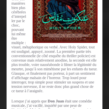
manières
bien plus
cérébrées
d’interpel
ler par le
choc,
pouvant
lui même
être
multiple :
visuel, métaphorique ou verbé. Avec Holy Spider, tout
est souligné, appuyé, zoomé. La première partie très
conventionnelle (le côté enquête du thriller policier) est
convenue mais relativement anodine, la seconde est elle
plus trouble, voire nauséabonde à filmer la légitimité du
meurtre, jusqu’à son mimétisme par les enfants du tueur.
Glauque, et finalement pas porteur, à part un sentiment
d’affichage malsain de l’horreur. Trop lourd pour
interroger, trop simple pour stimuler un suspens et une
tension nerveuse, il ne reste donc plus grand chose de
ce tueur à l’araignée.
Lorsque j’ai appris que
Don Juan
était une comédie
musicale, j’ai vacillé, inquiété par une peur de