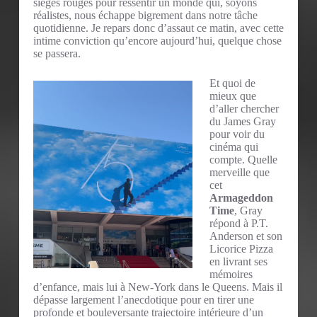
sièges rouges pour ressentir un monde qui, soyons
réalistes, nous échappe bigrement dans notre tâche
quotidienne. Je repars donc d’assaut ce matin, avec cette
intime conviction qu’encore aujourd’hui, quelque chose
se passera.
Et quoi de
mieux que
d’aller chercher
du James Gray
pour voir du
cinéma qui
compte. Quelle
merveille que
cet
Armageddon
Time
, Gray
répond à P.T.
Anderson et son
Licorice Pizza
en livrant ses
mémoires
d’enfance, mais lui à New-York dans le Queens. Mais il
dépasse largement l’anecdotique pour en tirer une
profonde et bouleversante trajectoire intérieure d’un