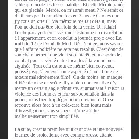
sable qui picote les fesses pâlottes. Et cette Méditerranée
qui est glaciale. Merde, on m’aurait menti ? Ne serait-ce
d’ailleurs pas la première fois en 7 ans de Cannes que
j’y fous un orteil ? Ma mémoire me fait défaut, mais
l’on ne doit pas être bien loin de la vérité. Un falafel
ketchup-mayo bien tassé, une siestounne en discrétation
à l’appartement, et on conclut la journée projo avec
La
nuit du 12
de Dominik Moll. Dès l’entrée, nous savons
que l’affaire policière ne sera pas résolue. C’est donc de
son cheminement que vient son intérêt, et une sorte de
combat pour la vérité entre flicailles à la vanne bien
aiguisée. Tout cela est tout de même bien convenu,
polissé jusqu’à enlever toute aspérité d’une affaire de
mœurs maladroitement filmé. Ou du moins, en manque
d’idée de mise en scène. Il y a bien une tentative d’y
mettre un certain angle féministe, stigmatisant à raison la
violence des hommes et leur sur-population dans la
police, mais bien trop léger pour convaincre. On se
retrouve alors face à un cold-case bien foutu mais
d’investigations sans suspens, d’une affaire
malheureusement trop simplifiée.
La suite, c’est la première nuit cannoise et une nouvelle
journée de projections, avec comme grosse attente