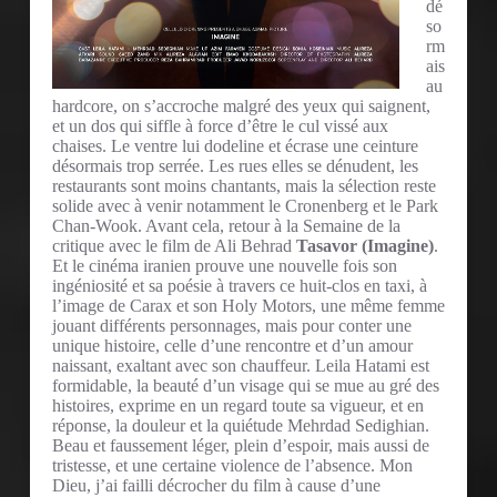
dé
so
rm
ais
au
hardcore, on s’accroche malgré des yeux qui saignent,
et un dos qui siffle à force d’être le cul vissé aux
chaises. Le ventre lui dodeline et écrase une ceinture
désormais trop serrée. Les rues elles se dénudent, les
restaurants sont moins chantants, mais la sélection reste
solide avec à venir notamment le Cronenberg et le Park
Chan-Wook. Avant cela, retour à la Semaine de la
critique avec le film de Ali Behrad
Tasavor (Imagine)
.
Et le cinéma iranien prouve une nouvelle fois son
ingéniosité et sa poésie à travers ce huit-clos en taxi, à
l’image de Carax et son Holy Motors, une même femme
jouant différents personnages, mais pour conter une
unique histoire, celle d’une rencontre et d’un amour
naissant, exaltant avec son chauffeur. Leila Hatami est
formidable, la beauté d’un visage qui se mue au gré des
histoires, exprime en un regard toute sa vigueur, et en
réponse, la douleur et la quiétude Mehrdad Sedighian.
Beau et faussement léger, plein d’espoir, mais aussi de
tristesse, et une certaine violence de l’absence. Mon
Dieu, j’ai failli décrocher du film à cause d’une