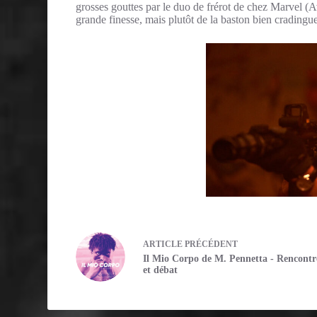
grosses gouttes par le duo de frérot de chez Marvel (A
grande finesse, mais plutôt de la baston bien cradingue
ARTICLE
PRÉCÉDENT
Il Mio Corpo de M. Pennetta - Rencontr
et débat