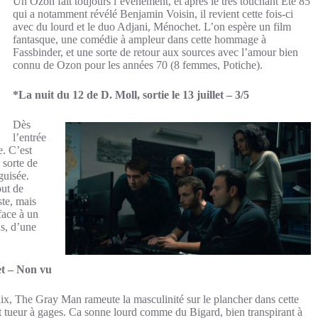
Un Ozon fait toujours l’évènement, et après le très touchant Eté 85
qui a notamment révélé Benjamin Voisin, il revient cette fois-ci
avec du lourd et le duo Adjani, Ménochet. L’on espère un film
fantasque, une comédie à ampleur dans cette hommage à
Fassbinder, et une sorte de retour aux sources avec l’amour bien
connu de Ozon pour les années 70 (8 femmes, Potiche).
*La nuit du 12 de D. Moll, sortie le 13 juillet – 3/5
Dès
l’entrée
e. C’est
 sorte de
guisée.
out de
ste, mais
face à un
ns, d’une
et – Non vu
flix, The Gray Man rameute la masculinité sur le plancher dans cette
et tueur à gages. Ca sonne lourd comme du Bigard, bien transpirant à