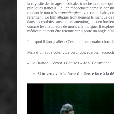
la rugosité des images médicales tranche avec une qui
publiques français. Le lien médecine/cinéma se construi
rendant le tout très
cronenbergien
avec cette chaire, ce
referment. Le film attaque frontalement le manque de p
dans les couloirs sans aide ni attention), met en lumièr
comme les rhabilleurs de morts à la morgue. Il explor
médicale ne peut être retenue car il porte un angle d’a
Pourquoi il faut y aller : C’est le documentaire choc de
Mais d’un autre côté… Le cœur doit être bien accroché
« De Humani Corporis Fabrica » de V. Paravel et L. C
Si tu veux voir la force du silence face à