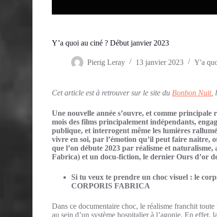
Y’a quoi au ciné ? Début janvier 2023
Pierig Leray
13 janvier 2023
Y'a quo
Cet article est à retrouver sur le site du
Bonbon Nuit
,
Une nouvelle année s’ouvre, et comme principale ré
mois des films principalement indépendants, engag
publique, et interrogent même les lumières rallum
vivre en soi, par l’émotion qu’il peut faire naitre,
que l’on débute 2023 par réalisme et naturalisme
Fabrica) et un docu-fiction, le dernier Ours d’or de
Si tu veux te prendre un choc visuel : le 
CORPORIS FABRICA
Dans ce documentaire choc, le réalisme franchit toute b
au sein d’un système hospitalier à l’agonie. En effet, la