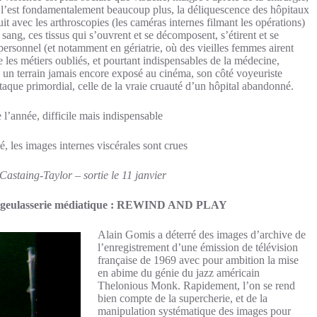
 l’est fondamentalement beaucoup plus, la déliquescence des hôpitaux
t avec les arthroscopies (les caméras internes filmant les opérations)
 sang, ces tissus qui s’ouvrent et se décomposent, s’étirent et se
ersonnel (et notamment en gériatrie, où des vieilles femmes airent
e les métiers oubliés, et pourtant indispensables de la médecine,
e un terrain jamais encore exposé au cinéma, son côté voyeuriste
ttaque primordial, celle de la vraie cruauté d’un hôpital abandonné.
 l’année, difficile mais indispensable
, les images internes viscérales sont crues
astaing-Taylor – sortie le 11 janvier
 la dégeulasserie médiatique : REWIND AND PLAY
Alain Gomis a déterré des images d’archive de
l’enregistrement d’une émission de télévision
française de 1969 avec pour ambition la mise
en abime du génie du jazz américain
Thelonious Monk. Rapidement, l’on se rend
bien compte de la supercherie, et de la
manipulation systématique des images pour