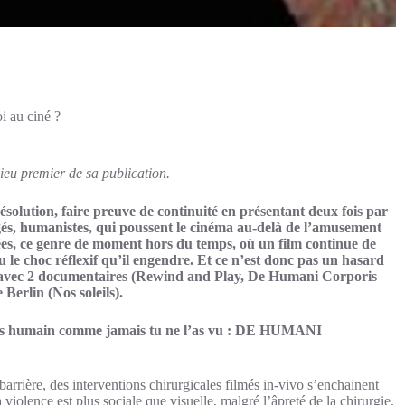
i au ciné ?
 lieu premier de sa publication.
solution, faire preuve de continuité en présentant deux fois par
és, humanistes, qui poussent le cinéma au-delà de l’amusement
ées, ce genre de moment hors du temps, où un film continue de
 ou le choc réflexif qu’il engendre. Et ce n’est donc pas un hasard
, avec 2 documentaires (Rewind and Play, De Humani Corporis
 Berlin (Nos soleils).
corps humain comme jamais tu ne l’as vu : DE HUMANI
arrière, des interventions chirurgicales filmés in-vivo s’enchainent
 violence est plus sociale que visuelle, malgré l’âpreté de la chirurgie,