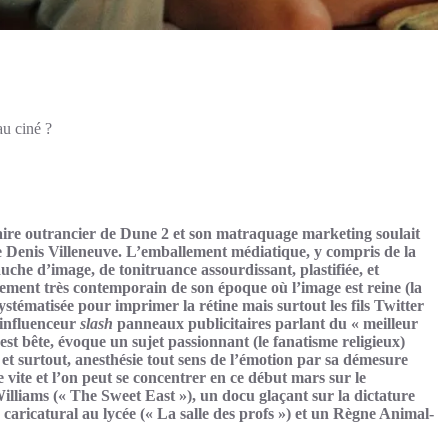
au ciné ?
aire outrancier de Dune 2 et son matraquage marketing soulait
 Denis Villeneuve. L’emballement médiatique, y compris de la
uche d’image, de tonitruance assourdissant, plastifiée, et
nalement très contemporain de son époque où l’image est reine (la
ystématisée pour imprimer la rétine mais surtout les fils Twitter
s influenceur
slash
panneaux publicitaires parlant du « meilleur
lm est bête, évoque un sujet passionnant (le fanatisme religieux)
e), et surtout, anesthésie tout sens de l’émotion par sa démesure
 vite et l’on peut se concentrer en ce début mars sur le
liams (« The Sweet East »), un docu glaçant sur la dictature
caricatural au lycée (« La salle des profs ») et un Règne Animal-