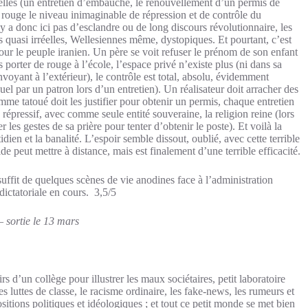
uelles (un entretien d’embauche, le renouvellement d’un permis de
r rouge le niveau inimaginable de répression et de contrôle du
y a donc ici pas d’esclandre ou de long discours révolutionnaire, les
 quasi irréelles, Wellesiennes même, dystopiques. Et pourtant, c’est
 jour le peuple iranien. Un père se voit refuser le prénom de son enfant
as porter de rouge à l’école, l’espace privé n’existe plus (ni dans sa
envoyant à l’extérieur), le contrôle est total, absolu, évidemment
el par un patron lors d’un entretien). Un réalisateur doit arracher des
me tatoué doit les justifier pour obtenir un permis, chaque entretien
, répressif, avec comme seule entité souveraine, la religion reine (lors
es gestes de sa prière pour tenter d’obtenir le poste). Et voilà la
dien et la banalité. L’espoir semble dissout, oublié, avec cette terrible
e peut mettre à distance, mais est finalement d’une terrible efficacité.
 suffit de quelques scènes de vie anodines face à l’administration
ictatoriale en cours. 3,5/5
 sortie le 13 mars
irs d’un collège pour illustrer les maux sociétaires, petit laboratoire
luttes de classe, le racisme ordinaire, les fake-news, les rumeurs et
ositions politiques et idéologiques ; et tout ce petit monde se met bien