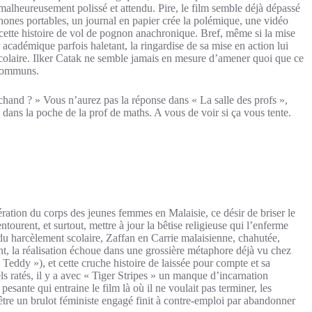
t malheureusement polissé et attendu. Pire, le film semble déjà dépassé
phones portables, un journal en papier crée la polémique, une vidéo
 cette histoire de vol de pognon anachronique. Bref, même si la mise
académique parfois haletant, la ringardise de sa mise en action lui
 scolaire. Ilker Catak ne semble jamais en mesure d’amener quoi que ce
 communs.
hand ? » Vous n’aurez pas la réponse dans « La salle des profs »,
s dans la poche de la prof de maths. A vous de voir si ça vous tente.
 libération du corps des jeunes femmes en Malaisie, ce désir de briser le
tourent, et surtout, mettre à jour la bêtise religieuse qui l’enferme
 du harcèlement scolaire, Zaffan en Carrie malaisienne, chahutée,
t, la réalisation échoue dans une grossière métaphore déjà vu chez
Teddy »), et cette cruche histoire de laissée pour compte et sa
ls ratés, il y a avec « Tiger Stripes » un manque d’incarnation
pesante qui entraine le film là où il ne voulait pas terminer, les
 être un brulot féministe engagé finit à contre-emploi par abandonner