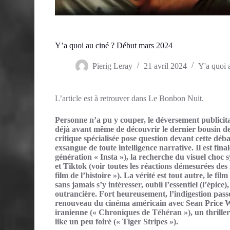
Y’a quoi au ciné ? Début mars 2024
Pierig Leray
21 avril 2024
Y'a quoi 
L’article est à retrouver dans Le Bonbon Nuit.
Personne n’a pu y couper, le déversement publicit
déjà avant même de découvrir le dernier bousin de
critique spécialisée pose question devant cette déba
exsangue de toute intelligence narrative. Il est fi
génération « Insta »), la recherche du visuel choc s
et Tiktok (voir toutes les réactions démesurées de
film de l’histoire »). La vérité est tout autre, le fi
sans jamais s’y intéresser, oubli l’essentiel (l’épic
outrancière. Fort heureusement, l’indigestion passe
renouveau du cinéma américain avec Sean Price Wil
iranienne (« Chroniques de Téhéran »), un thriller 
like un peu foiré (« Tiger Stripes »).