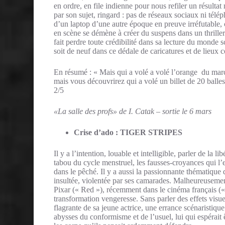
en ordre, en file indienne pour nous refiler un résulta
par son sujet, ringard : pas de réseaux sociaux ni télé
d’un laptop d’une autre époque en preuve irréfutable,
en scène se démène à créer du suspens dans un thriller 
fait perdre toute crédibilité dans sa lecture du monde
soit de neuf dans ce dédale de caricatures et de lieux
En résumé : « Mais qui a volé a volé l’orange du marc
mais vous découvrirez qui a volé un billet de 20 balle
2/5
«La salle des profs» de I. Catak – sortie le 6 mars
Crise d’ado : TIGER STRIPES
Il y a l’intention, louable et intelligible, parler de la
tabou du cycle menstruel, les fausses-croyances qui l’en
dans le pêché. Il y a aussi la passionnante thématique
insultée, violentée par ses camarades. Malheureusemen
Pixar (« Red »), récemment dans le cinéma français (« 
transformation vengeresse. Sans parler des effets visue
flagrante de sa jeune actrice, une errance scénaristique 
abysses du conformisme et de l’usuel, lui qui espérait