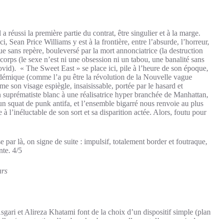
 a réussi la première partie du contrat, être singulier et à la marge.
ci, Sean Price Williams y est à la frontière, entre l’absurde, l’horreur,
que sans repère, bouleversé par la mort annonciatrice (la destruction
corps (le sexe n’est ni une obsession ni un tabou, une banalité sans
vid). « The Sweet East » se place ici, pile à l’heure de son époque,
cadémique (comme l’a pu être la révolution de la Nouvelle vague
e son visage espiègle, insaisissable, portée par le hasard et
un suprématiste blanc à une réalisatrice hyper branchée de Manhattan,
n squat de punk antifa, et l’ensemble bigarré nous renvoie au plus
’inéluctable de son sort et sa disparition actée. Alors, foutu pour
par là, on signe de suite : impulsif, totalement border et foutraque,
te. 4/5
ars
sgari et Alireza Khatami font de la choix d’un dispositif simple (plan