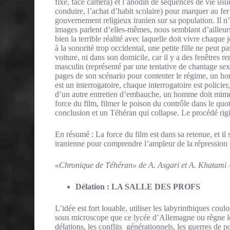
fixe, face caméra) et l’anodin de séquences de vie us
conduire, l’achat d’habit scolaire) pour marquer au fe
gouvernement religieux iranien sur sa population. Il n’
images parlent d’elles-mêmes, nous semblant d’ailleurs
bien la terrible réalité avec laquelle doit vivre chaque
à la sonorité trop occidental, une petite fille ne peut p
voiture, ni dans son domicile, car il y a des fenêtres r
masculin (représenté par une tentative de chantage sexu
pages de son scénario pour contenter le régime, un hom
est un interrogatoire, chaque interrogatoire est policier
d’un autre entretien d’embauche, un homme doit mimer l
force du film, filmer le poison du contrôle dans le quoti
conclusion et un Téhéran qui collapse. Le procédé rigid
En résumé : La force du film est dans sa retenue, et il
iranienne pour comprendre l’ampleur de la répression d
«Chronique de Téhéran» de A. Asgari et A. Khatami –
Délation : LA SALLE DES PROFS
L’idée est fort louable, utiliser les labyrinthiques coulo
sous microscope que ce lycée d’Allemagne ou règne les 
délations, les conflits générationnels, les guerres de p