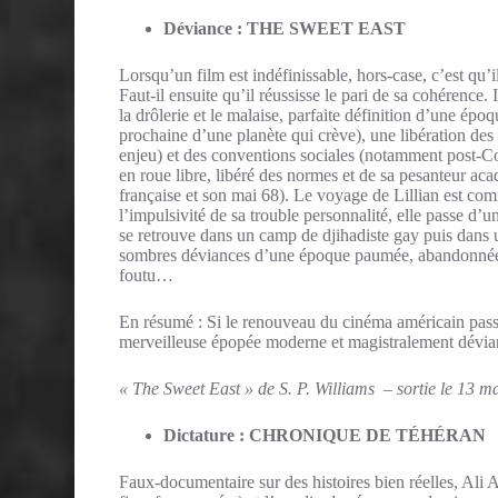
Déviance : THE SWEET EAST
Lorsqu’un film est indéfinissable, hors-case, c’est qu’il
Faut-il ensuite qu’il réussisse le pari de sa cohérence. I
la drôlerie et le malaise, parfaite définition d’une épo
prochaine d’une planète qui crève), une libération des 
enjeu) et des conventions sociales (notamment post-Co
en roue libre, libéré des normes et de sa pesanteur a
française et son mai 68). Le voyage de Lillian est comm
l’impulsivité de sa trouble personnalité, elle passe d’
se retrouve dans un camp de djihadiste gay puis dans u
sombres déviances d’une époque paumée, abandonnée à l
foutu…
En résumé : Si le renouveau du cinéma américain passe 
merveilleuse épopée moderne et magistralement dévian
« The Sweet East » de S. P. Williams – sortie le 13 m
Dictature : CHRONIQUE DE TÉHÉRAN
Faux-documentaire sur des histoires bien réelles, Ali A