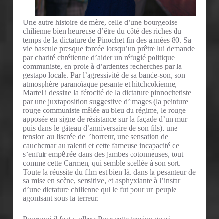
Une autre histoire de mère, celle d’une bourgeoise
chilienne bien heureuse d’être du côté des riches du
temps de la dictature de Pinochet fin des années 80. Sa
vie bascule presque forcée lorsqu’un prêtre lui demande
par charité chrétienne d’aider un réfugié politique
communiste, en proie à d’ardentes recherches par la
gestapo locale. Par l’agressivité de sa bande-son, son
atmosphère paranoïaque pesante et hitchcokienne,
Martelli dessine la férocité de la dictature pinnochetiste
par une juxtaposition suggestive d’images (la peinture
rouge communiste mêlée au bleu du régime, le rouge
apposée en signe de résistance sur la façade d’un mur
puis dans le gâteau d’anniversaire de son fils), une
tension au liserée de l’horreur, une sensation de
cauchemar au ralenti et cette fameuse incapacité de
s’enfuir empêtrée dans des jambes cotonneuses, tout
comme cette Carmen, qui semble scellée à son sort.
Toute la réussite du film est bien là, dans la pesanteur de
sa mise en scène, sensitive, et asphyxiante à l’instar
d’une dictature chilienne qui le fut pour un peuple
agonisant sous la terreur.
Pourquoi il faut y aller : Pour cette tension quasi