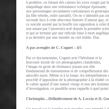
à prothèse, en faisant des caisses les yeux rougis par l
maquillage dans une redondance scénique épuisante,
aux personnages secondaires caricaturaux et grotesqu
(la fille rebelle, enfer narratif). On ne s’attendrit pas u
seconde face à cette absconse histoire d’amour gay, et
ce suicide assisté par la bouffe (en opposition à celui 
son amant par l’anorexie) acté depuis la première scèn
et qui se termine par une ridicule mise à mort angéliq
à sa dernière par une montée au ciel risible. Dur.
A pas aveugles de C. Cognet – 4/5
Par ce documentaire, Cognet acte l’héroïsme et la
bravoure inouïe de ces photographes clandestins,
l’image en geste de résistance jouant son rôle
fondamental de transmission et de compréhension des
atrocités nazis. Même si à la loupe, les interprétations
procédé d’apposition de la photographie à la réalité co
le calme apaisé d’une nature vierge et nue des hommes 
d’investigation, ce parallèle nous rappelle à quel point
Christophe…Définitivement de A. Leccia et D. Gon
Un travail sur la lumière et le mystère, une intimité à 