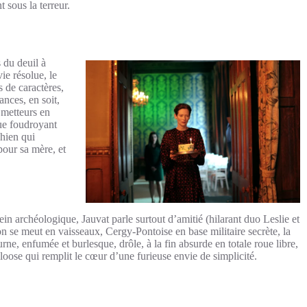
 sous la terreur.
s du deuil à
ie résolue, le
s de caractères,
ances, en soit,
s metteurs en
ue foudroyant
chien qui
pour sa mère, et
ein archéologique, Jauvat parle surtout d’amitié (hilarant duo Leslie et
on se meut en vaisseaux, Cergy-Pontoise en base militaire secrète, la
ne, enfumée et burlesque, drôle, à la fin absurde en totale roue libre,
loose qui remplit le cœur d’une furieuse envie de simplicité.