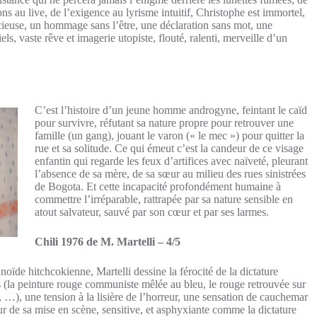
ons au live, de l’exigence au lyrisme intuitif, Christophe est immortel,
ieuse, un hommage sans l’être, une déclaration sans mot, une
s, vaste rêve et imagerie utopiste, flouté, ralenti, merveille d’un
C’est l’histoire d’un jeune homme androgyne, feintant le caïd
pour survivre, réfutant sa nature propre pour retrouver une
famille (un gang), jouant le varon (« le mec ») pour quitter la
rue et sa solitude. Ce qui émeut c’est la candeur de ce visage
enfantin qui regarde les feux d’artifices avec naïveté, pleurant
l’absence de sa mère, de sa sœur au milieu des rues sinistrées
de Bogota. Et cette incapacité profondément humaine à
commettre l’irréparable, rattrapée par sa nature sensible en
atout salvateur, sauvé par son cœur et par ses larmes.
Chili 1976 de M. Martelli – 4/5
oïde hitchcokienne, Martelli dessine la férocité de la dictature
s (la peinture rouge communiste mêlée au bleu, le rouge retrouvée sur
 …), une tension à la lisière de l’horreur, une sensation de cauchemar
eur de sa mise en scène, sensitive, et asphyxiante comme la dictature