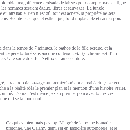
 Colombie, magnificence croisade de laissés pour compte avec en ligne
u les hommes seraient égaux, libres et sauvages. La jungle
et intraitable, rien n’est dû, tout est acheté, la propriété ne sera
iche. Beauté plastique et esthétique, fond implacable et sans espoir.
 dans le temps de 7 minutes, le pathos de la fille perdue, et la
ent ce père torturé sans aucune contenance), Synchronic est d’un
ce. Une sorte de GPT-Netflix en auto-écriture.
gré, il y a trop de passage au premier barbant et mal écrit, ça se veut
che à la réalité (dès le premier plan et la mention d’une histoire vraie),
nsommé. L’ours n’est même pas au premier plan avec toutes ces
aque qui se la joue cool.
Ce qui est bien mais pas top. Malgré de la bonne boutade
bretonne, une Calamy demi-sel en justicière automobile, et le