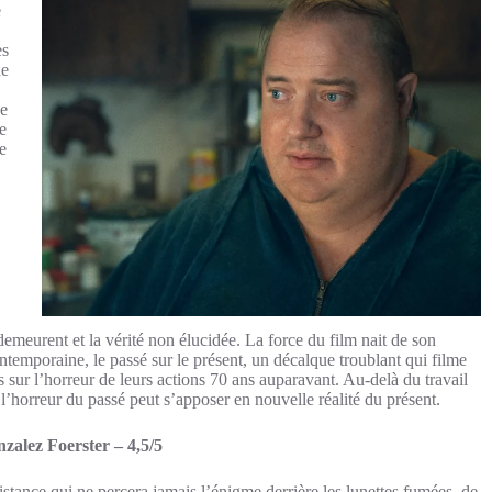
e
es
ne
de
e
ue
 demeurent et la vérité non élucidée. La force du film nait de son
ntemporaine, le passé sur le présent, un décalque troublant qui filme
sur l’horreur de leurs actions 70 ans auparavant. Au-delà du travail
 l’horreur du passé peut s’apposer en nouvelle réalité du présent.
zalez Foerster – 4,5/5
distance qui ne percera jamais l’énigme derrière les lunettes fumées, de