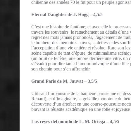
chilienne des années 70 le fut pour un peuple agonisant
Eternal Daughter de J. Hogg – 4,5/5
C’est une histoire de fantôme, et avec elle le processu
travers les souvenirs, le rattachement au détails d’une v
regret des mots jamais prononcés, l’agacement de trait
le bonheur des mémoires naïves, la détresse des souffr
l’acceptation d’une vie entière et résolue. Rare son le
scène capable de tant d’épure, de minimalisme scéniq
(un bruit de fenêtre, une ombre derrière une vitre, un 
s’évade) pour dire tant : l’amour univoque d’une fille 
son chemin pour s’en affranchir.
Grand Paris de M. Jauvat – 3,5/5
Utilisant l’urbanisme de la banlieue parisienne en dess
Renard), et d’imaginaire, la grisaille monotone du bét
découverte d’un artefact en une course-poursuite noctur
bravant la réussite académique en une folle et joyeuse 
Los reyes del mundo de L. M. Ortega – 4,5/5