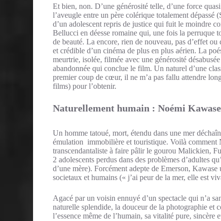
Et bien, non. D’une générosité telle, d’une force quas
l’aveugle entre un père colérique totalement dépassé 
d’un adolescent repris de justice qui fuit le moindre
Bellucci en déesse romaine qui, une fois la perruque t
de beauté. La encore, rien de nouveau, pas d’effet ou
et crédible d’un cinéma de plus en plus aérien. La poés
meurtrie, isolée, filmée avec une générosité désabusée
abandonnée qui conclue le film. Un naturel d’une class
premier coup de cœur, il ne m’a pas fallu attendre lon
films) pour l’obtenir.
Naturellement humain : Noémi Kawase 
Un homme tatoué, mort, étendu dans une mer déchaînée 
émulation immobilière et touristique. Voilà comment
transcendantaliste à faire pâlir le gourou Malickien, 
2 adolescents perdus dans des problèmes d’adultes qu’i
d’une mère). Forcément adepte de Emerson, Kawase util
societaux et humains (« j’ai peur de la mer, elle est viv
Agacé par un voisin ennuyé d’un spectacle qui n’a san
naturelle splendide, la douceur de la photographie et c
l’essence même de l’humain, sa vitalité pure, sincère e