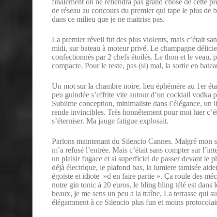
finalement on ne retiendra pas grand chose de cette p
de réseau au concours du premier qui tape le plus de bi
dans ce milieu que je ne maitrise pas.
La premier réveil fut des plus violents, mais c’était s
midi, sur bateau à moteur privé. Le champagne délicie
confectionnés par 2 chefs étoilés. Le thon et le veau, 
compacte. Pour le reste, pas (si) mal, la sortie en bat
Un mot sur la chambre noire, lieu éphémère au 1er ét
peu guindée s’effrite vite autour d’un cocktail vodka 
Sublime conception, minimaliste dans l’élégance, un l
rende invincibles. Très honnêtement pour moi hier c’ét
s’éterniser. Ma jauge fatigue explosait.
Parlons maintenant du Silencio Cannes. Malgré mon sty
m’a refusé l’entrée. Mais c’était sans compter sur l’i
un plaisir fugace et si superficiel de passer devant le p
déjà électrique, le plafond bas, la lumiere tamisée aide
égoïste et idiote »d en faire partie ». Ça roule des mé
notre gin tonic à 20 euros, le bling bling télé est dans
beaux, je me sens un peu a la traîne, La terrasse qui s
élégamment à ce Silencio plus fun et moins protocolair