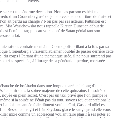
et totalement à l’envers.
e star est une énorme déception. Non pas par son esthétisme
redo d’un Cronenberg usé de jouer avec de la confiture de fraise et
l’on ait perdu au change ? Non pas par ses acteurs, Pattinson est
 rare. Mia Wasichowska nous rappelle Kirsten Dunst en début de
d est l’enfant star, puceau voir supo’ de Satan génial tant son
ssus du lot.
raie raison, contrairement à un Cosmopolis brillant à la fois par sa
est que Cronenberg a vraisemblablement oublié de passer derrière cette
, du corps ! Partant d’une thématique usée, il ne nous surprend pas,
r ce triste spectacle, à l’image de sa génération perdue, mort-née.
débauche de bof-badot dans une longue marche le long d’une
s à atterrir dans la soirée majeure de cette quinzaine. La soirée du
, noyée en plein secret. C’est par un taxi privé que l’on grimpe le
ême si la soirée ne l’était pas du tout, soyons fou et apprécions le
 et l’ambiance année folle dûment voulue. Oui, Gaspard ulliel est
, Luc Besson a maigri et Léa Saydoux glace le sang quand elle vous
ller mixe comme un adolescent voulant faire plaisir à ses potes et