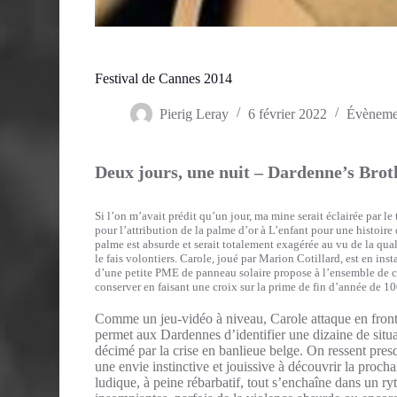
Festival de Cannes 2014
Pierig Leray
6 février 2022
Évèneme
Deux jours, une nuit – Dardenne’s Brot
Si l’on m’avait prédit qu’un jour, ma mine serait éclairée par le 
pour l’attribution de la palme d’or à L’enfant pour une histoir
palme est absurde et serait totalement exagérée au vu de la quali
le fais volontiers. Carole, joué par Marion Cotillard, est en in
d’une petite PME de panneau solaire propose à l’ensemble de ces 
conserver en faisant une croix sur la prime de fin d’année de 1
Comme un jeu-vidéo à niveau, Carole attaque en frontal
permet aux Dardennes d’identifier une dizaine de situat
décimé par la crise en banlieue belge. On ressent pres
une envie instinctive et jouissive à découvrir la proch
ludique, à peine rébarbatif, tout s’enchaîne dans un r