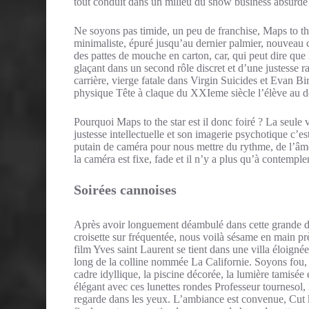
tout conduit dans un milieu du show business absurde 
Ne soyons pas timide, un peu de franchise, Maps to th
minimaliste, épuré jusqu’au dernier palmier, nouveau c
des pattes de mouche en carton, car, qui peut dire que 
glaçant dans un second rôle discret et d’une justesse
carrière, vierge fatale dans Virgin Suicides et Evan Bir
physique Tête à claque du XXIeme siècle l’élève au de
Pourquoi Maps to the star est il donc foiré ? La seule v
justesse intellectuelle et son imagerie psychotique c’
putain de caméra pour nous mettre du rythme, de l’âme
la caméra est fixe, fade et il n’y a plus qu’à contemple
Soirées cannoises
Après avoir longuement déambulé dans cette grande 
croisette sur fréquentée, nous voilà sésame en main prè
film Yves saint Laurent se tient dans une villa éloignée
long de la colline nommée La Californie. Soyons fou, m
cadre idyllique, la piscine décorée, la lumière tamisée
élégant avec ces lunettes rondes Professeur tournesol
regarde dans les yeux. L’ambiance est convenue, Cut ki