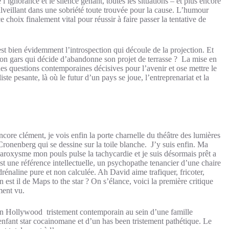
l’ignorance et le silence gênant, toutes les situations – et plus encore
veillant dans une sobriété toute trouvée pour la cause. L’humour
choix finalement vital pour réussir à faire passer la tentative de
st bien évidemment l’introspection qui découle de la projection. Et
e bon gars qui décide d’abandonne son projet de terrasse ? La mise en
des questions contemporaines décisives pour l’avenir et ose mettre le
e pesante, là où le futur d’un pays se joue, l’entreprenariat et la
core clément, je vois enfin la porte charnelle du théâtre des lumières
 Cronenberg qui se dessine sur la toile blanche. J’y suis enfin. Ma
paroxysme mon pouls pulse la tachycardie et je suis désormais prêt a
st une référence intellectuelle, un psychopathe tenancier d’une chaire
énaline pure et non calculée. Ah David aime trafiquer, fricoter,
 est il de Maps to the star ? On s’élance, voici la première critique
ment vu.
n Hollywood tristement contemporain au sein d’une famille
fant star cocainomane et d’un has been tristement pathétique. Le