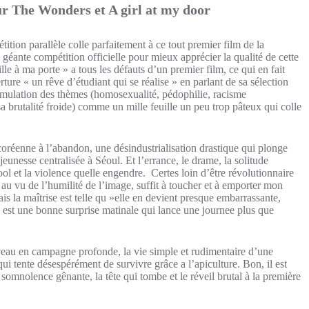
ur The Wonders et A girl at my door
tion parallèle colle parfaitement à ce tout premier film de la
géante compétition officielle pour mieux apprécier la qualité de cette
e à ma porte » a tous les défauts d’un premier film, ce qui en fait
rture « un rêve d’étudiant qui se réalise » en parlant de sa sélection
umulation des thèmes (homosexualité, pédophilie, racisme
a brutalité froide) comme un mille feuille un peu trop pâteux qui colle
oréenne à l’abandon, une désindustrialisation drastique qui plonge
 jeunesse centralisée à Séoul. Et l’errance, le drame, la solitude
cool et la violence quelle engendre. Certes loin d’être révolutionnaire
e au vu de l’humilité de l’image, suffit à toucher et à emporter mon
 la maîtrise est telle qu »elle en devient presque embarrassante,
 c est une bonne surprise matinale qui lance une journee plus que
eau en campagne profonde, la vie simple et rudimentaire d’une
ui tente désespérément de survivre grâce a l’apiculture. Bon, il est
a somnolence gênante, la tête qui tombe et le réveil brutal à la première