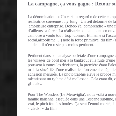
La campagne, ça vous gagne : Retour s
La dénomination « Un certain regard » de cette compéti
réalisatrice coréenne July Jung, Un œil détourné de la 
ambitieuse entreprise. Dohee-Ya, comprendre « une fill
d’ailleurs sa force. La réalisatrice qui annonce en ouve
cannoise a voulu tout [trop] donner. Et même si l’acc
social,alcoolisme,…) noie la force primitive du film (s
au dent, il n’en reste pas moins pertinent.
Pertinent dans son analyse sociétale d’une campagne c
les villages de bord mer à la bankrout et la fuite d’une
poussent à toutes les déviances, la première étant l’al
mais la sincérité d’une réalisatrice forcément cinéphil
adhésion mesurée. La photographie éleve le propos mais
ralentissant un rythme déjà mollasson. Cela etant dit,
glaciale..
Pour The Wonders (Le Meraviglia), nous voilà à nouv
famille italienne, esseulée dans une Toscane sublime, q
vrai, le pitch fout les boules. Ça sent l’ennui mortel, l
« clack! » du film.