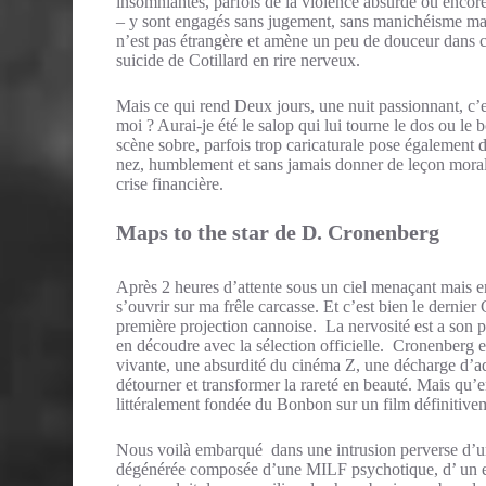
insomniantes, parfois de la violence absurde ou encore 
– y sont engagés sans jugement, sans manichéisme mal
n’est pas étrangère et amène un peu de douceur dans ce 
suicide de Cotillard en rire nerveux.
Mais ce qui rend Deux jours, une nuit passionnant, c’e
moi ? Aurai-je été le salop qui lui tourne le dos ou l
scène sobre, parfois trop caricaturale pose également 
nez, humblement et sans jamais donner de leçon moralist
crise financière.
Maps to the star de D. Cronenberg
Après 2 heures d’attente sous un ciel menaçant mais en
s’ouvrir sur ma frêle carcasse. Et c’est bien le dernier
première projection cannoise. La nervosité est a son 
en découdre avec la sélection officielle. Cronenberg e
vivante, une absurdité du cinéma Z, une décharge d’adr
détourner et transformer la rareté en beauté. Mais qu’en
littéralement fondée du Bonbon sur un film définitive
Nous voilà embarqué dans une intrusion perverse d’u
dégénérée composée d’une MILF psychotique, d’ un en