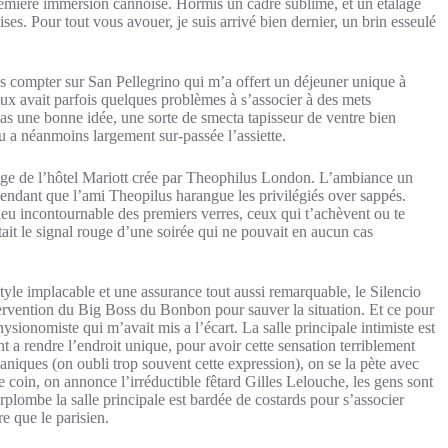
remière immersion cannoise. Hormis un cadre sublime, et un étalage
ses. Pour tout vous avouer, je suis arrivé bien dernier, un brin esseulé
ans compter sur San Pellegrino qui m’a offert un déjeuner unique à
ux avait parfois quelques problèmes à s’associer à des mets
pas une bonne idée, une sorte de smecta tapisseur de ventre bien
eau a néanmoins largement sur-passée l’assiette.
age de l’hôtel Mariott crée par Theophilus London. L’ambiance un
pendant que l’ami Theopilus harangue les privilégiés over sappés.
ieu incontournable des premiers verres, ceux qui t’achèvent ou te
ait le signal rouge d’une soirée qui ne pouvait en aucun cas
le implacable et une assurance tout aussi remarquable, le Silencio
ntervention du Big Boss du Bonbon pour sauver la situation. Et ce pour
hysionomiste qui m’avait mis a l’écart. La salle principale intimiste est
nt a rendre l’endroit unique, pour avoir cette sensation terriblement
caniques (on oubli trop souvent cette expression), on se la pète avec
 le coin, on annonce l’irréductible fêtard Gilles Lelouche, les gens sont
urplombe la salle principale est bardée de costards pour s’associer
e que le parisien.