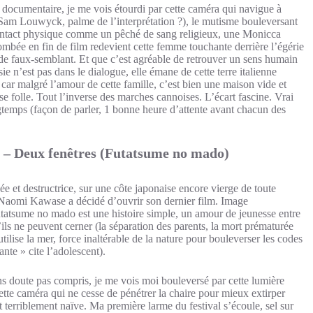
i documentaire, je me vois étourdi par cette caméra qui navigue à
(Sam Louwyck, palme de l’interprétation ?), le mutisme bouleversant
 contact physique comme un pêché de sang religieux, une Monicca
ombée en fin de film redevient cette femme touchante derrière l’égérie
 de faux-semblant. Et que c’est agréable de retrouver un sens humain
ie n’est pas dans le dialogue, elle émane de cette terre italienne
 car malgré l’amour de cette famille, c’est bien une maison vide et
e folle. Tout l’inverse des marches cannoises. L’écart fascine. Vrai
gtemps (façon de parler, 1 bonne heure d’attente avant chacun des
– Deux fenêtres (Futatsume no mado)
et destructrice, sur une côte japonaise encore vierge de toute
 Naomi Kawase a décidé d’ouvrir son dernier film. Image
Futatsume no mado est une histoire simple, un amour de jeunesse entre
ls ne peuvent cerner (la séparation des parents, la mort prématurée
ise la mer, force inaltérable de la nature pour bouleverser les codes
ante » cite l’adolescent).
s doute pas compris, je me vois moi bouleversé par cette lumière
ette caméra qui ne cesse de pénétrer la chaire pour mieux extirper
t terriblement naïve. Ma première larme du festival s’écoule, sel sur