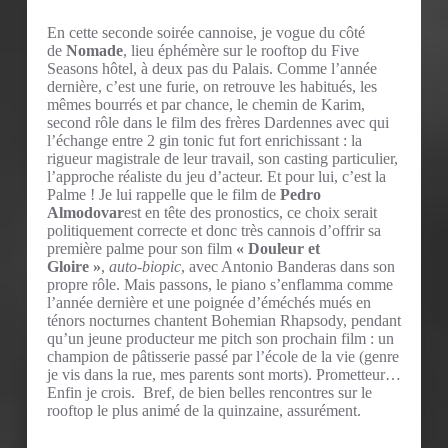
En cette seconde soirée cannoise, je vogue du côté
de
Nomade
, lieu éphémère sur le rooftop du Five
Seasons hôtel, à deux pas du Palais. Comme l’année
dernière, c’est une furie, on retrouve les habitués, les
mêmes bourrés et par chance, le chemin de Karim,
second rôle dans le film des frères Dardennes avec qui
l’échange entre 2 gin tonic fut fort enrichissant : la
rigueur magistrale de leur travail, son casting particulier,
l’approche réaliste du jeu d’acteur. Et pour lui, c’est la
Palme ! Je lui rappelle que le film de
Pedro
Almodovar
est en tête des pronostics, ce choix serait
politiquement correcte et donc très cannois d’offrir sa
première palme pour son film
« Douleur et
Gloire »
,
auto-biopic
, avec Antonio Banderas dans son
propre rôle. Mais passons, le piano s’enflamma comme
l’année dernière et une poignée d’éméchés mués en
ténors nocturnes chantent Bohemian Rhapsody, pendant
qu’un jeune producteur me pitch son prochain film : un
champion de pâtisserie passé par l’école de la vie (genre
je vis dans la rue, mes parents sont morts). Prometteur…
Enfin je crois. Bref, de bien belles rencontres sur le
rooftop le plus animé de la quinzaine, assurément.