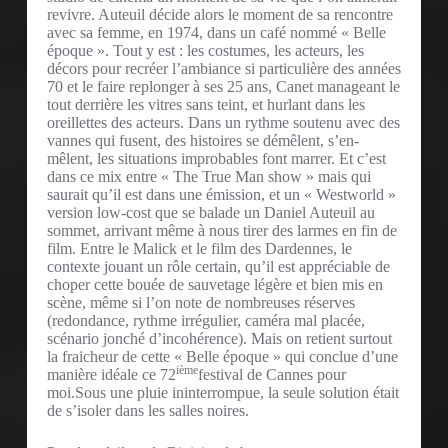
revivre. Auteuil décide alors le moment de sa rencontre
avec sa femme, en 1974, dans un café nommé « Belle
époque ». Tout y est : les costumes, les acteurs, les
décors pour recréer l’ambiance si particulière des années
70 et le faire replonger à ses 25 ans, Canet manageant le
tout derrière les vitres sans teint, et hurlant dans les
oreillettes des acteurs. Dans un rythme soutenu avec des
vannes qui fusent, des histoires se démêlent, s’en-
mêlent, les situations improbables font marrer. Et c’est
dans ce mix entre « The True Man show » mais qui
saurait qu’il est dans une émission, et un « Westworld »
version low-cost que se balade un Daniel Auteuil au
sommet, arrivant même à nous tirer des larmes en fin de
film. Entre le Malick et le film des Dardennes, le
contexte jouant un rôle certain, qu’il est appréciable de
choper cette bouée de sauvetage légère et bien mis en
scène, même si l’on note de nombreuses réserves
(redondance, rythme irrégulier, caméra mal placée,
scénario jonché d’incohérence). Mais on retient surtout
la fraicheur de cette « Belle époque » qui conclue d’une
ième
manière idéale ce 72
festival de Cannes pour
moi.Sous une pluie ininterrompue, la seule solution était
de s’isoler dans les salles noires.