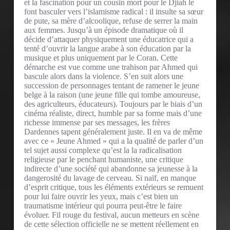
et la fascination pour un cousin mort pour le Djiah le
font basculer vers l’islamisme radical : il insulte sa sœur
de pute, sa mère d’alcoolique, refuse de serrer la main
aux femmes. Jusqu’à un épisode dramatique où il
décide d’attaquer physiquement une éducatrice qui a
tenté d’ouvrir la langue arabe à son éducation par la
musique et plus uniquement par le Coran. Cette
démarche est vue comme une trahison par Ahmed qui
bascule alors dans la violence. S’en suit alors une
succession de personnages tentant de ramener le jeune
belge à la raison (une jeune fille qui tombe amoureuse,
des agriculteurs, éducateurs). Toujours par le biais d’un
cinéma réaliste, direct, humble par sa forme mais d’une
richesse immense par ses messages, les frères
Dardennes tapent généralement juste. Il en va de même
avec ce « Jeune Ahmed » qui a la qualité de parler d’un
tel sujet aussi complexe qu’est la la radicalisation
religieuse par le penchant humaniste, une critique
indirecte d’une société qui abandonne sa jeunesse à la
dangerosité du lavage de cerveau. Si naïf, en manque
d’esprit critique, tous les éléments extérieurs se remuent
pour lui faire ouvrir les yeux, mais c’est bien un
traumatisme intérieur qui pourra peut-être le faire
évoluer. Fil rouge du festival, aucun metteurs en scène
de cette sélection officielle ne se mettent réellement en