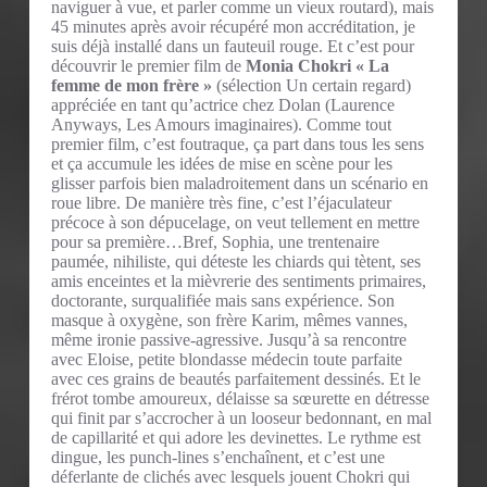
naviguer à vue, et parler comme un vieux routard), mais
45 minutes après avoir récupéré mon accréditation, je
suis déjà installé dans un fauteuil rouge. Et c’est pour
découvrir le premier film de
Monia Chokri « La
femme de mon frère »
(sélection Un certain regard)
appréciée en tant qu’actrice chez Dolan (Laurence
Anyways, Les Amours imaginaires). Comme tout
premier film, c’est foutraque, ça part dans tous les sens
et ça accumule les idées de mise en scène pour les
glisser parfois bien maladroitement dans un scénario en
roue libre. De manière très fine, c’est l’éjaculateur
précoce à son dépucelage, on veut tellement en mettre
pour sa première…Bref, Sophia, une trentenaire
paumée, nihiliste, qui déteste les chiards qui tètent, ses
amis enceintes et la mièvrerie des sentiments primaires,
doctorante, surqualifiée mais sans expérience. Son
masque à oxygène, son frère Karim, mêmes vannes,
même ironie passive-agressive. Jusqu’à sa rencontre
avec Eloise, petite blondasse médecin toute parfaite
avec ces grains de beautés parfaitement dessinés. Et le
frérot tombe amoureux, délaisse sa sœurette en détresse
qui finit par s’accrocher à un looseur bedonnant, en mal
de capillarité et qui adore les devinettes. Le rythme est
dingue, les punch-lines s’enchaînent, et c’est une
déferlante de clichés avec lesquels jouent Chokri qui