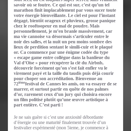
savoir où se foutre. Ce qui est sur, c’est qu’un tel
marathon finit implacablement par vous sucer toute
votre énergie bienveillante. Le ciel est pour l’instant
dégagé, bientôt orageux et pluvieux, grosse panique
chez le rooftoopeur en mal de poudre. Mais
personnellement, je m’en branle massivement, car
ma vie cannoise va désormais s’articuler entre le
noir des salles, et la nuit un peu moins sombre des
lieux de perdition sentant le simili-cuir et le plaqué
or. Ca commence par une énigme codée du type
« escape game entre collègue dans la banlieue du
Val d’Oise » pour récupérer la clé du Airbnb,
découvrir forcément qu’on s’est fait enfler vu le
virement payé et la taille du taudis puis déjà courir
pour choper son accréditation. Bienvenue au
ième
72
festival de Cannes les amis, on va essayer de se
marrer, et surtout partir en quête de nos palmes
d’or, rarement ceux d’un jury qui choisira encore
un film politisé plutôt qu’une œuvre artistique à
part entière. C’est parti !
Je ne sais guère si c’est une anxiosité débordante
d’énergie ou une maturité finalement trouvée d’un
festivalier expérimenté (mon 5ieme, je commence à