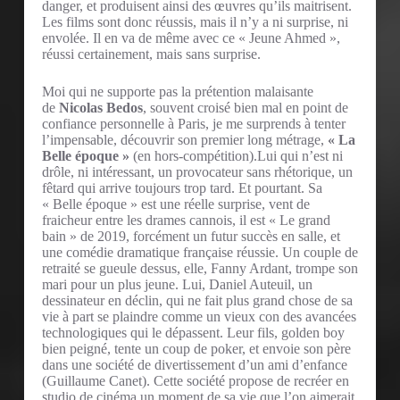
danger, et produisent ainsi des œuvres qu’ils maitrisent.
Les films sont donc réussis, mais il n’y a ni surprise, ni
envolée. Il en va de même avec ce « Jeune Ahmed »,
réussi certainement, mais sans surprise.
Moi qui ne supporte pas la prétention malaisante
de
Nicolas Bedos
, souvent croisé bien mal en point de
confiance personnelle à Paris, je me surprends à tenter
l’impensable, découvrir son premier long métrage,
« La
Belle époque »
(en hors-compétition).Lui qui n’est ni
drôle, ni intéressant, un provocateur sans rhétorique, un
fêtard qui arrive toujours trop tard. Et pourtant. Sa
« Belle époque » est une réelle surprise, vent de
fraicheur entre les drames cannois, il est « Le grand
bain » de 2019, forcément un futur succès en salle, et
une comédie dramatique française réussie. Un couple de
retraité se gueule dessus, elle, Fanny Ardant, trompe son
mari pour un plus jeune. Lui, Daniel Auteuil, un
dessinateur en déclin, qui ne fait plus grand chose de sa
vie à part se plaindre comme un vieux con des avancées
technologiques qui le dépassent. Leur fils, golden boy
bien peigné, tente un coup de poker, et envoie son père
dans une société de divertissement d’un ami d’enfance
(Guillaume Canet). Cette société propose de recréer en
studio de cinéma un moment de sa vie que l’on aimerait