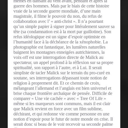
mêmes en dansant au vent avant, pendant et après la
guerre des hommes. Mais par le biais de cette histoire
vraie de la seconde guerre mondiale, d’une main
magistrale, il filme le pouvoir du non, du refus de
collaboration avec l’ « anti-christ ». Il n’a pourtant
qu’un simple papier à signer pour littéralement sauver sa
tête (sa condamnation est à la mort par guillotine). Son
refus idéologique est un signe d’espoir optimiste en
l’humanité face à la déchéance de la xénophobie. La
photographie est fantastique, les lumières naturelles
baignent les montagnes enneigées autrichiennes, la
voix-off est une interrogation directe de Malick au
spectateur, un appel profond à la réflexion sur sa propre
spiritualité, son rapport à l’autre, et à Lui. Il serait
simpliste de tacler Malick sur le terrain du pro-curé en
soutane, ses interrogations dépassant toute notion de
religion à proprement dit. Et ce chemin de croix,
mélangeant l’allemand et l’anglais est bien universel et
brise chaque frontière archaïque de pensée. Difficile de
comparer « Une vie cachée » avec « Tree Of Life »
même si les marqueurs sont communs, mais il est clair
que Malick revient en force avec un film sublime,
déchirant, et qui redonne vie comme personne en une
notion d’espoir pour le futur de notre monde en crise. Il
serait donc si beau de le voir recevoir sa seconde palme