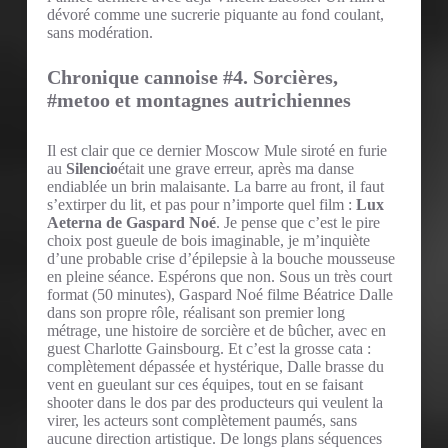
dévoré comme une sucrerie piquante au fond coulant,
sans modération.
Chronique cannoise #4. Sorcières,
#metoo et montagnes autrichiennes
Il est clair que ce dernier Moscow Mule siroté en furie
au
Silencio
était une grave erreur, après ma danse
endiablée un brin malaisante. La barre au front, il faut
s’extirper du lit, et pas pour n’importe quel film :
Lux
Aeterna de Gaspard Noé
. Je pense que c’est le pire
choix post gueule de bois imaginable, je m’inquiète
d’une probable crise d’épilepsie à la bouche mousseuse
en pleine séance. Espérons que non. Sous un très court
format (50 minutes), Gaspard Noé filme Béatrice Dalle
dans son propre rôle, réalisant son premier long
métrage, une histoire de sorcière et de bûcher, avec en
guest Charlotte Gainsbourg. Et c’est la grosse cata :
complètement dépassée et hystérique, Dalle brasse du
vent en gueulant sur ces équipes, tout en se faisant
shooter dans le dos par des producteurs qui veulent la
virer, les acteurs sont complètement paumés, sans
aucune direction artistique. De longs plans séquences