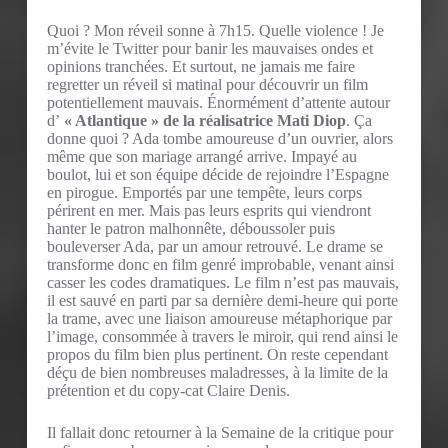
Quoi ? Mon réveil sonne à 7h15. Quelle violence ! Je
m’évite le Twitter pour banir les mauvaises ondes et
opinions tranchées. Et surtout, ne jamais me faire
regretter un réveil si matinal pour découvrir un film
potentiellement mauvais. Énormément d’attente autour
d’
« Atlantique » de la réalisatrice Mati Diop
. Ça
donne quoi ? Ada tombe amoureuse d’un ouvrier, alors
même que son mariage arrangé arrive. Impayé au
boulot, lui et son équipe décide de rejoindre l’Espagne
en pirogue. Emportés par une tempête, leurs corps
périrent en mer. Mais pas leurs esprits qui viendront
hanter le patron malhonnête, déboussoler puis
bouleverser Ada, par un amour retrouvé. Le drame se
transforme donc en film genré improbable, venant ainsi
casser les codes dramatiques. Le film n’est pas mauvais,
il est sauvé en parti par sa dernière demi-heure qui porte
la trame, avec une liaison amoureuse métaphorique par
l’image, consommée à travers le miroir, qui rend ainsi le
propos du film bien plus pertinent. On reste cependant
déçu de bien nombreuses maladresses, à la limite de la
prétention et du copy-cat Claire Denis.
Il fallait donc retourner à la Semaine de la critique pour