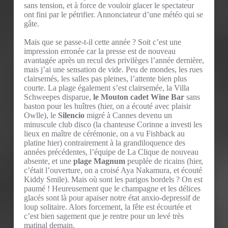
sans tension, et à force de vouloir glacer le spectateur
ont fini par le pétrifier. Annonciateur d’une météo qui se
gâte.
Mais que se passe-t-il cette année ? Soit c’est une
impression erronée car la presse est de nouveau
avantagée après un recul des privilèges l’année dernière,
mais j’ai une sensation de vide. Peu de mondes, les rues
clairsemés, les salles pas pleines, l’attente bien plus
courte. La plage également s’est clairsemée, la Villa
Schweepes disparue,
le Mouton cadet Wine Bar
sans
baston pour les huîtres (hier, on a écouté avec plaisir
Owlle), le
Silencio
migré à Cannes devenu un
minuscule club disco (la chanteuse Corinne a investi les
lieux en maître de cérémonie, on a vu Fishback au
platine hier) contrairement à la grandiloquence des
années précédentes, l’équipe de La Clique de nouveau
absente, et une
plage Magnum
peuplée de ricains (hier,
c’était l’ouverture, on a croisé Aya Nakamura, et écouté
Kiddy Smile). Mais où sont les parigos bordels ? On est
paumé ! Heureusement que le champagne et les délices
glacés sont là pour apaiser notre état anxio-depressif de
loup solitaire. Alors forcement, la fête est écourtée et
c’est bien sagement que je rentre pour un levé très
matinal demain.