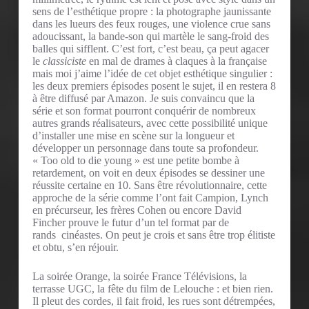
sens de l’esthétique propre : la photographe jaunissante
dans les lueurs des feux rouges, une violence crue sans
adoucissant, la bande-son qui martèle le sang-froid des
balles qui sifflent. C’est fort, c’est beau, ça peut agacer
le
classiciste
en mal de drames à claques à la française
mais moi j’aime l’idée de cet objet esthétique singulier :
les deux premiers épisodes posent le sujet, il en restera 8
à être diffusé par Amazon. Je suis convaincu que la
série et son format pourront conquérir de nombreux
autres grands réalisateurs, avec cette possibilité unique
d’installer une mise en scène sur la longueur et
développer un personnage dans toute sa profondeur.
« Too old to die young » est une petite bombe à
retardement, on voit en deux épisodes se dessiner une
réussite certaine en 10. Sans être révolutionnaire, cette
approche de la série comme l’ont fait Campion, Lynch
en précurseur, les frères Cohen ou encore David
Fincher prouve le futur d’un tel format par de
rands cinéastes. On peut je crois et sans être trop élitiste
et obtu, s’en réjouir.
La soirée Orange, la soirée France Télévisions, la
terrasse UGC, la fête du film de Lelouche : et bien rien.
Il pleut des cordes, il fait froid, les rues sont détrempées,