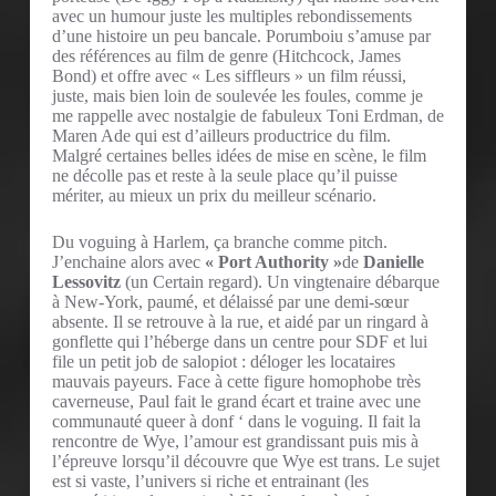
avec un humour juste les multiples rebondissements
d’une histoire un peu bancale. Porumboiu s’amuse par
des références au film de genre (Hitchcock, James
Bond) et offre avec « Les siffleurs » un film réussi,
juste, mais bien loin de soulevée les foules, comme je
me rappelle avec nostalgie de fabuleux Toni Erdman, de
Maren Ade qui est d’ailleurs productrice du film.
Malgré certaines belles idées de mise en scène, le film
ne décolle pas et reste à la seule place qu’il puisse
mériter, au mieux un prix du meilleur scénario.
Du voguing à Harlem, ça branche comme pitch.
J’enchaine alors avec
« Port Authority »
de
Danielle
Lessovitz
(un Certain regard). Un vingtenaire débarque
à New-York, paumé, et délaissé par une demi-sœur
absente. Il se retrouve à la rue, et aidé par un ringard à
gonflette qui l’héberge dans un centre pour SDF et lui
file un petit job de salopiot : déloger les locataires
mauvais payeurs. Face à cette figure homophobe très
caverneuse, Paul fait le grand écart et traine avec une
communauté queer à donf ‘ dans le voguing. Il fait la
rencontre de Wye, l’amour est grandissant puis mis à
l’épreuve lorsqu’il découvre que Wye est trans. Le sujet
est si vaste, l’univers si riche et entrainant (les