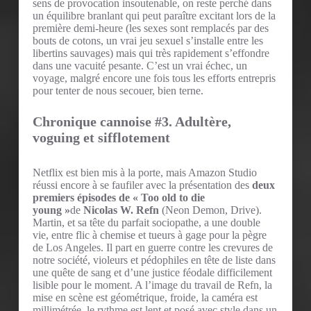
sens de provocation insoutenable, on reste perché dans
un équilibre branlant qui peut paraître excitant lors de la
première demi-heure (les sexes sont remplacés par des
bouts de cotons, un vrai jeu sexuel s’installe entre les
libertins sauvages) mais qui très rapidement s’effondre
dans une vacuité pesante. C’est un vrai échec, un
voyage, malgré encore une fois tous les efforts entrepris
pour tenter de nous secouer, bien terne.
Chronique cannoise #3. Adultère,
voguing et sifflotement
Netflix est bien mis à la porte, mais Amazon Studio
réussi encore à se faufiler avec la présentation des
deux
premiers épisodes de « Too old to die
young »
de
Nicolas W. Refn
(Neon Demon, Drive).
Martin, et sa tête du parfait sociopathe, a une double
vie, entre flic à chemise et tueurs à gage pour la pègre
de Los Angeles. Il part en guerre contre les crevures de
notre société, violeurs et pédophiles en tête de liste dans
une quête de sang et d’une justice féodale difficilement
lisible pour le moment. A l’image du travail de Refn, la
mise en scène est géométrique, froide, la caméra est
millimétrée, le rythme est lent et posé avec style dans un