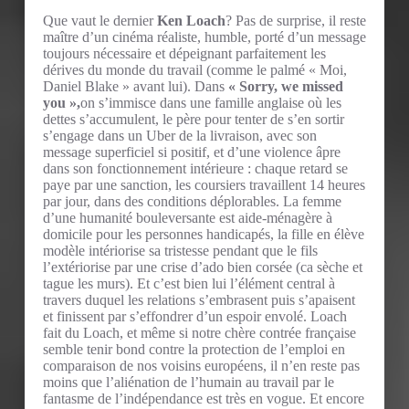
Que vaut le dernier
Ken Loach
? Pas de surprise, il reste
maître d’un cinéma réaliste, humble, porté d’un message
toujours nécessaire et dépeignant parfaitement les
dérives du monde du travail (comme le palmé « Moi,
Daniel Blake » avant lui). Dans
« Sorry, we missed
you »,
on s’immisce dans une famille anglaise où les
dettes s’accumulent, le père pour tenter de s’en sortir
s’engage dans un Uber de la livraison, avec son
message superficiel si positif, et d’une violence âpre
dans son fonctionnement intérieure : chaque retard se
paye par une sanction, les coursiers travaillent 14 heures
par jour, dans des conditions déplorables. La femme
d’une humanité bouleversante est aide-ménagère à
domicile pour les personnes handicapés, la fille en élève
modèle intériorise sa tristesse pendant que le fils
l’extériorise par une crise d’ado bien corsée (ca sèche et
tague les murs). Et c’est bien lui l’élément central à
travers duquel les relations s’embrasent puis s’apaisent
et finissent par s’effondrer d’un espoir envolé. Loach
fait du Loach, et même si notre chère contrée française
semble tenir bond contre la protection de l’emploi en
comparaison de nos voisins européens, il n’en reste pas
moins que l’aliénation de l’humain au travail par le
fantasme de l’indépendance est très en vogue. Et encore