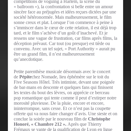
compétitions de voguing à Harlem, la scène du
« ballroom »), la confrontation si belle entre un amour
sincère face au préjugées et idées reçues dictées par une
société hétéronormée. Mais malheureusement, le film
sonne creux et plat. Lorsque l’on commence à peine à
s’immiscer dans le cœur de cette relation, il est déjà trop
tard, et le film s’achève d’un goût d’inachevé. Et je
ressens une vague de frustration, car films après films, la
déception prévaut. Car tout (ou presque) est tiède ou
convenu. Avec un tel sujet, « Port Authority » aurait pu
être un grand film, il n’est malheureusement
qu’anecdotique.
Petite parenthèse musicale désormais avec le concert
de
Pépite
chez Nomade, lieu éphémère sur le toit du
Five Seasons Hôtel. Très intimiste, devant une poignée
de bar-mans en descente et quelques fans qui finissent
les textes du bout des lèvres, on apprécie ce berceau
pop romantique qui tente comme il peut d’extirper notre
morosité pluvieuse. De la pluie, encore et encore,
ininterrompue, sans cesse. Et ce n’est pas la coupette
offerte qui va nous faire changer d’avis. Une sieste et on
conclue la soirée par le nouveau film de
Christophe
Honoré, « Chambre 212 ».
Après que Thierry
Frémaux se vante de la qualification de Lyon en ligue