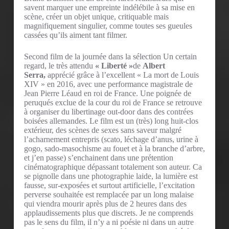
savent marquer une empreinte indélébile à sa mise en
scène, créer un objet unique, critiquable mais
magnifiquement singulier, comme toutes ses gueules
cassées qu’ils aiment tant filmer.
Second film de la journée dans la sélection Un certain
regard, le très attendu
« Liberté »
de
Albert
Serra,
apprécié grâce à l’excellent « La mort de Louis
XIV » en 2016, avec une performance magistrale de
Jean Pierre Léaud en roi de France. Une poignée de
peruqués exclue de la cour du roi de France se retrouve
à organiser du libertinage out-door dans des contrées
boisées allemandes. Le film est un (très) long huit-clos
extérieur, des scènes de sexes sans saveur malgré
l’acharnement entrepris (scato, léchage d’anus, urine à
gogo, sado-masochisme au fouet et à la branche d’arbre,
et j’en passe) s’enchainent dans une prétention
cinématographique dépassant totalement son auteur. Ca
se pignolle dans une photographie laide, la lumière est
fausse, sur-exposées et surtout artificielle, l’excitation
perverse souhaitée est remplacée par un long malaise
qui viendra mourir après plus de 2 heures dans des
applaudissements plus que discrets. Je ne comprends
pas le sens du film, il n’y a ni poésie ni dans un autre