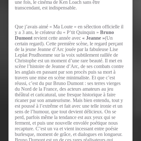
une fois, le cinéma de Ken Loach sans être
transcendant, est indispensable.
Que j’avais aimé « Ma Loute » en sélection officielle il
y a 3 ans, le créateur du « P’tit Quinquin »
Bruno
Dumont
revient cette année avec
« Jeanne »
(Un
certain regard). Cette première scène, le regard perçant
de la jeune Jeanne d’Arc jouée par la fabuleuse Lise
Leplat Prudhomme sur la voix subtilement raillée de
Christophe est un moment d’une rare beauté. Il met en
scène l’histoire de Jeanne d’Arc, de ses combats contre
les anglais en passant par son procès puis sa mort à
travers une mise en scène minimaliste. Et que c’est
réussi, c’est du pur Bruno Dumont : ses terres vierges
du Nord de la France, des acteurs amateurs au jeu
théâtral et caricatural, une fresque historique à faire
ricaner par son amateurisme. Mais bien entendu, tout y
est poussé à l’extrême et fait avec une telle ironie et un
sens de l’humour, que tout devient délicieux. On se
perd, parfois même la tendance est aux yeux qui se
ferment, et puis une nouvelle envolée poétique nous
recapture. C’est un va et vient incessant entre poésie
burlesque, moment de grâce, et dialogues en longueur.
Bruno Dumont est un de ces rares réalisateurs qui