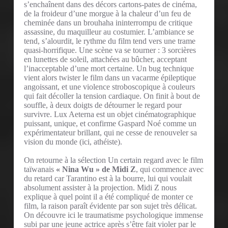
s’enchaînent dans des décors cartons-pates de cinéma,
de la froideur d’une morgue à la chaleur d’un feu de
cheminée dans un brouhaha ininterrompu de critique
assassine, du maquilleur au costumier. L’ambiance se
tend, s’alourdit, le rythme du film tend vers une trame
quasi-horrifique. Une scène va se tourner : 3 sorcières
en lunettes de soleil, attachées au bûcher, acceptant
l’inacceptable d’une mort certaine. Un bug technique
vient alors twister le film dans un vacarme épileptique
angoissant, et une violence stroboscopique à couleurs
qui fait décoller la tension cardiaque. On finit à bout de
souffle, à deux doigts de détourner le regard pour
survivre. Lux Aeterna est un objet cinématographique
puissant, unique, et confirme Gaspard Noé comme un
expérimentateur brillant, qui ne cesse de renouveler sa
vision du monde (ici, athéiste).
On retourne à la sélection Un certain regard avec le film
taïwanais
« Nina Wu » de Midi Z
, qui commence avec
du retard car Tarantino est à la bourre, lui qui voulait
absolument assister à la projection. Midi Z nous
explique à quel point il a été compliqué de monter ce
film, la raison paraît évidente par son sujet très délicat.
On découvre ici le traumatisme psychologique immense
subi par une jeune actrice après s’être fait violer par le