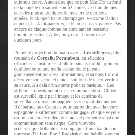
et je suis crevé. Autant dire que ce petit Mac Do au fond
de la couette un samedi soir à Cannes, c’est un de mes
actes les plus anarchiques de mes trente dernières
années. Fuck open bar et champagne, welcome Badoit
et petit LU. A mi-parcours, le bilan est assez pauvre. Pas
encore de claque comme on aime tant en ressentir
durant ke festival. Allez, on y croit. Il nous reste
quelques jours.
Première projection du matin avec
« Les siffleurs»,
film
roumain de
Corneliu Porumboiu
, en sélection
officielle. L’histoire est d’allure banale, un flic ripou en
équilibre entre une mafia espagnole le payant
gracieusement pour ses informations, et sa boss flic qui
découvre son secret et tente à son tour de le convertir à
sa cause. Au delà d’un drame policier basique, « Les
siffleurs » questionnent sur la communication : Christi
est surveillé, épié par l’image et les caméras de
surveillance qui accompagnent sa vie quotidiennement.
Il débarque aux Canaries pour apprendre avec la pègre
espagnole le sifflement comme langage, chaque voyelle
est un son, en découlent des mots et permettre ainsi une
communication sans risque. Cette virevolte
scénaristique brillante s’accompagne d’une bande-son
porteuse (De Iggy Pop à Radzitsky) qui habille souvent