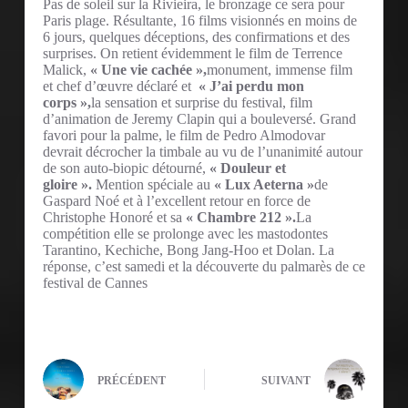
Pas de soleil sur la Rivieira, le bronzage ce sera pour
Paris plage. Résultante, 16 films visionnés en moins de
6 jours, quelques déceptions, des confirmations et des
surprises. On retient évidemment le film de Terrence
Malick,
« Une vie cachée »,
monument, immense film
et chef d’œuvre déclaré et
« J’ai perdu mon
corps »,
la sensation et surprise du festival, film
d’animation de Jeremy Clapin qui a bouleversé. Grand
favori pour la palme, le film de Pedro Almodovar
devrait décrocher la timbale au vu de l’unanimité autour
de son auto-biopic détourné,
« Douleur et
gloire ».
Mention spéciale au
« Lux Aeterna »
de
Gaspard Noé et à l’excellent retour en force de
Christophe Honoré et sa
« Chambre 212 ».
La
compétition elle se prolonge avec les mastodontes
Tarantino, Kechiche, Bong Jang-Hoo et Dolan. La
réponse, c’est samedi et la découverte du palmarès de ce
festival de Cannes
PRÉCÉDENT
SUIVANT