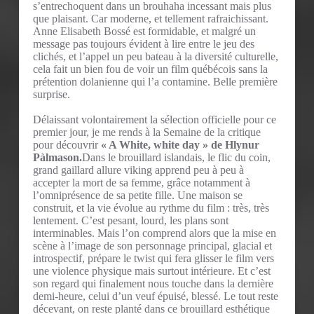
s’entrechoquent dans un brouhaha incessant mais plus
que plaisant. Car moderne, et tellement rafraichissant.
Anne Elisabeth Bossé est formidable, et malgré un
message pas toujours évident à lire entre le jeu des
clichés, et l’appel un peu bateau à la diversité culturelle,
cela fait un bien fou de voir un film québécois sans la
prétention dolanienne qui l’a contamine. Belle première
surprise.
Délaissant volontairement la sélection officielle pour ce
premier jour, je me rends à la Semaine de la critique
pour découvrir
« A White, white day » de Hlynur
Pàlmason.
Dans le brouillard islandais, le flic du coin,
grand gaillard allure viking apprend peu à peu à
accepter la mort de sa femme, grâce notamment à
l’omniprésence de sa petite fille. Une maison se
construit, et la vie évolue au rythme du film : très, très
lentement. C’est pesant, lourd, les plans sont
interminables. Mais l’on comprend alors que la mise en
scène à l’image de son personnage principal, glacial et
introspectif, prépare le twist qui fera glisser le film vers
une violence physique mais surtout intérieure. Et c’est
son regard qui finalement nous touche dans la dernière
demi-heure, celui d’un veuf épuisé, blessé. Le tout reste
décevant, on reste planté dans ce brouillard esthétique