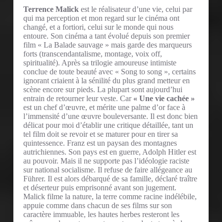
Terrence Malick
est le réalisateur d’une vie, celui par
qui ma perception et mon regard sur le cinéma ont
changé, et a fortiori, celui sur le monde qui nous
entoure. Son cinéma a tant évolué depuis son premier
film « La Balade sauvage » mais garde des marqueurs
forts (transcendantalisme, montage, voix off,
spiritualité). Après sa trilogie amoureuse intimiste
conclue de toute beauté avec « Song to song », certains
ignorant criaient à la sénilité du plus grand metteur en
scène encore sur pieds. La plupart sont aujourd’hui
entrain de retourner leur veste. Car
« Une vie cachée »
est un chef d’œuvre, et mérite une palme d’or face à
l’immensité d’une œuvre bouleversante. Il est donc bien
délicat pour moi d’établir une critique détaillée, tant un
tel film doit se revoir et se maturer pour en tirer sa
quintessence. Franz est un paysan des montagnes
autrichiennes. Son pays est en guerre, Adolph Hitler est
au pouvoir. Mais il ne supporte pas l’idéologie raciste
sur national socialisme. Il refuse de faire allégeance au
Führer. Il est alors débarqué de sa famille, déclaré traître
et déserteur puis emprisonné avant son jugement.
Malick filme la nature, la terre comme racine indélébile,
appuie comme dans chacun de ses films sur son
caractère immuable, les hautes herbes resteront les