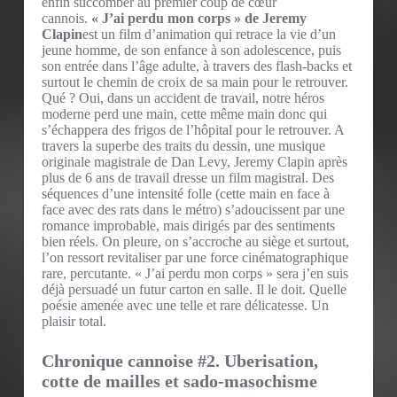
enfin succomber au premier coup de cœur
cannois.
« J’ai perdu mon corps » de Jeremy
Clapin
est un film d’animation qui retrace la vie d’un
jeune homme, de son enfance à son adolescence, puis
son entrée dans l’âge adulte, à travers des flash-backs et
surtout le chemin de croix de sa main pour le retrouver.
Qué ? Oui, dans un accident de travail, notre héros
moderne perd une main, cette même main donc qui
s’échappera des frigos de l’hôpital pour le retrouver. A
travers la superbe des traits du dessin, une musique
originale magistrale de Dan Levy, Jeremy Clapin après
plus de 6 ans de travail dresse un film magistral. Des
séquences d’une intensité folle (cette main en face à
face avec des rats dans le métro) s’adoucissent par une
romance improbable, mais dirigés par des sentiments
bien réels. On pleure, on s’accroche au siège et surtout,
l’on ressort revitaliser par une force cinématographique
rare, percutante. « J’ai perdu mon corps » sera j’en suis
déjà persuadé un futur carton en salle. Il le doit. Quelle
poésie amenée avec une telle et rare délicatesse. Un
plaisir total.
Chronique cannoise #2. Uberisation,
cotte de mailles et sado-masochisme