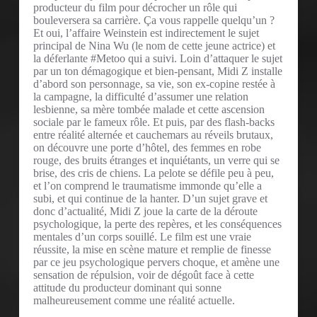
producteur du film pour décrocher un rôle qui
bouleversera sa carrière. Ça vous rappelle quelqu’un ?
Et oui, l’affaire Weinstein est indirectement le sujet
principal de Nina Wu (le nom de cette jeune actrice) et
la déferlante #Metoo qui a suivi. Loin d’attaquer le sujet
par un ton démagogique et bien-pensant, Midi Z installe
d’abord son personnage, sa vie, son ex-copine restée à
la campagne, la difficulté d’assumer une relation
lesbienne, sa mère tombée malade et cette ascension
sociale par le fameux rôle. Et puis, par des flash-backs
entre réalité alternée et cauchemars au réveils brutaux,
on découvre une porte d’hôtel, des femmes en robe
rouge, des bruits étranges et inquiétants, un verre qui se
brise, des cris de chiens. La pelote se défile peu à peu,
et l’on comprend le traumatisme immonde qu’elle a
subi, et qui continue de la hanter. D’un sujet grave et
donc d’actualité, Midi Z joue la carte de la déroute
psychologique, la perte des repères, et les conséquences
mentales d’un corps souillé. Le film est une vraie
réussite, la mise en scène mature et remplie de finesse
par ce jeu psychologique pervers choque, et amène une
sensation de répulsion, voir de dégoût face à cette
attitude du producteur dominant qui sonne
malheureusement comme une réalité actuelle.