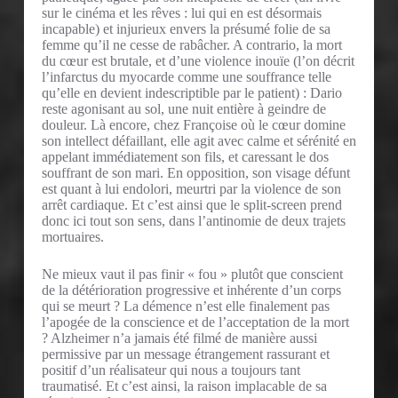
sur le cinéma et les rêves : lui qui en est désormais
incapable) et injurieux envers la présumé folie de sa
femme qu’il ne cesse de rabâcher. A contrario, la mort
du cœur est brutale, et d’une violence inouïe (l’on décrit
l’infarctus du myocarde comme une souffrance telle
qu’elle en devient indescriptible par le patient) : Dario
reste agonisant au sol, une nuit entière à geindre de
douleur. Là encore, chez Françoise où le cœur domine
son intellect défaillant, elle agit avec calme et sérénité en
appelant immédiatement son fils, et caressant le dos
souffrant de son mari. En opposition, son visage défunt
est quant à lui endolori, meurtri par la violence de son
arrêt cardiaque. Et c’est ainsi que le split-screen prend
donc ici tout son sens, dans l’antinomie de deux trajets
mortuaires.
Ne mieux vaut il pas finir « fou » plutôt que conscient
de la détérioration progressive et inhérente d’un corps
qui se meurt ? La démence n’est elle finalement pas
l’apogée de la conscience et de l’acceptation de la mort
? Alzheimer n’a jamais été filmé de manière aussi
permissive par un message étrangement rassurant et
positif d’un réalisateur qui nous a toujours tant
traumatisé. Et c’est ainsi, la raison implacable de sa