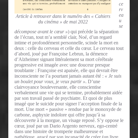
ce
rv
ea
Article à retrouver dans le numéro des « Cahiers
u
du cinéma » de mai 2022
se
décompose avant le cœur »
) qui précède la séparation
de l’écran, tout m’a semblé clair, Noé, d’un regard
intime et profondément personnelle, scinde la mort en
deux : celle du cerveau et celle du cœur. Le cerveau tout
d’abord, joué par Françoise Lebrun, la démence
d’Alzheimer signant littéralement sa mort cérébrale
progressive est imagée avec une douceur presque
troublante : Françoise est apaisée, elle qui devrait être
inconsciente ne l’a pourtant jamais autant été :
« Je suis
un boulet pour vous, je veux partir »
. D’une
clairvoyance bouleversante, elle conscientise
verbalement une vie qui se termine, probablement aidée
par son travail passé de psychiatre. Et quoi de plus
imagé que le suicide pour signer l’acception finale de la
mort. Une mort « passive » rendue par le monoxyde de
carbone, asphyxie indolore qui offre jusqu’à sa
découverte à la morgue, un visage reposé. S’y oppose le
cœur, joué par un Dario Argento nerveux, ego-centré
dans une histoire de tromperie malheureuse et
pathétique, agacé par son incapacité de créer (un livre