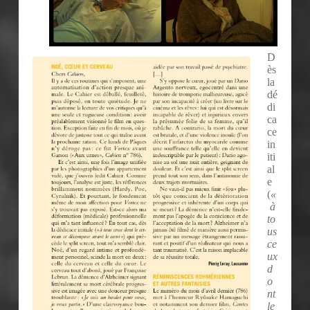
D
ès
la
dé
di
ca
ce
in
iti
al
e
(
«
à
to
us
ce
ux
d
o
nt
le