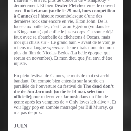
Laurent », et avec plus de douceur de « Rhapsody »
dernièrement. Et bien
Dexter Fletcher
remet le couvert
avec
Rocket-man (sortie le 29 mai, hors compétition
à Cannes)
et l’histoire rocambolesque d’une des
dernières rock star encore en vie, Elton John. De la
loose aux paillettes, c’est Taron Egerton (vu dans les
« Kingsman ») qui enfile le juste-corps. Ca sonne déjà
faux avec sa ribambelle de clichetons à Oscars, mais
moi qui chiais sur « Le grand bain » avant de le voir, je
retiens ma langue
vipéreuse
. Je ne dirais donc rien non
plus du film de Nicolas Bedos (La belle époque, qui
sortira en novembre). Et mon dieu que j’ai envi d’être
injuste.
En plein festival de Cannes, le mois de mai est archi
bandant. On compte bien entendu sur la sortie en
parallèle de l’ouverture du festival de
The dead don’t
die de Jim Jarmush (sortie le 14 mai, sélection
officielle)
pour redécouvrir Jarmush dans un film de
genre après les vampires de « Only loves left alive ». Et
voir Iggy pop en zombie matraqué par Bill Murray, ça
n’a pas de prix.
JUIN