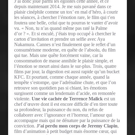
J’ai donc joué parmi les égoïstes cette année, et ce
depuis maintenant 2014. Je me suis pavané dans ce
plaisir cinéphile comme un tox’ en mal d’héro, à courir
les séances, à chercher l’émotion rare, le film qui t’en
foutera une belle, celui que tu pourras te vanter d’avoir
vu. « Non, tu n’as quand même pas raté la Palme
d’or ? ». Et si enculé, j’étais trop occupé à chercher le
carton d’invitation et prendre un selfie avec Aya
Nakamura. Cannes n’est finalement que le reflet d’un
consumérisme moderne, en quête de l’absolu, du film
qui tue. Mais une quête forcément vaine, car la
consommation de masse annihile le plaisir simple, et
l’émotion se meurt ainsi dans le sur-plus. Trois, quatre
films par jour, la digestion est aussi rapide qu’un bucket
KFC. Et pourtant, comme chaque année, quand la
tempête s’estompe, que l’adrénaline chute, et que l’on
retrouve son quotidien pas si chiant, les émotions
surgissent comme un lendemain d’acide, en remontée
violente.
Une vie cachée de Terrence Malick
est un
chef d’œuvre dont il est encore difficile d’en tirer toute
sa profondeur, la puissance du non, du refus de
collaborer avec l’ignorance et l’horreur, l’amour qui
accompagne mais qui ne dénature par la puissance de la
conviction.
J’ai perdu mon corps de Jeremy Clapin
,
film d’animation à petit budget mais énorme cœur, qui