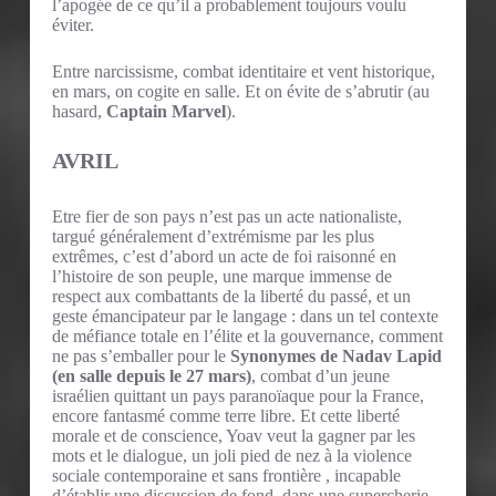
l’apogée de ce qu’il a probablement toujours voulu
éviter.
Entre narcissisme, combat identitaire et vent historique,
en mars, on cogite en salle. Et on évite de s’abrutir (au
hasard,
Captain Marvel
).
AVRIL
Etre fier de son pays n’est pas un acte nationaliste,
targué généralement d’extrémisme par les plus
extrêmes, c’est d’abord un acte de foi raisonné en
l’histoire de son peuple, une marque immense de
respect aux combattants de la liberté du passé, et un
geste émancipateur par le langage : dans un tel contexte
de méfiance totale en l’élite et la gouvernance, comment
ne pas s’emballer pour le
Synonymes de Nadav Lapid
(en salle depuis le 27 mars)
, combat d’un jeune
israélien quittant un pays paranoïaque pour la France,
encore fantasmé comme terre libre. Et cette liberté
morale et de conscience, Yoav veut la gagner par les
mots et le dialogue, un joli pied de nez à la violence
sociale contemporaine et sans frontière , incapable
d’établir une discussion de fond, dans une supercherie