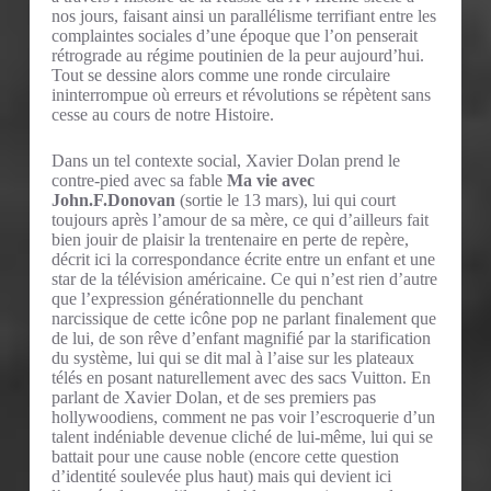
nos jours, faisant ainsi un parallélisme terrifiant entre les
complaintes sociales d’une époque que l’on penserait
rétrograde au régime poutinien de la peur aujourd’hui.
Tout se dessine alors comme une ronde circulaire
ininterrompue où erreurs et révolutions se répètent sans
cesse au cours de notre Histoire.
Dans un tel contexte social, Xavier Dolan prend le
contre-pied avec sa fable
Ma vie avec
John.F.Donovan
(sortie le 13 mars), lui qui court
toujours après l’amour de sa mère, ce qui d’ailleurs fait
bien jouir de plaisir la trentenaire en perte de repère,
décrit ici la correspondance écrite entre un enfant et une
star de la télévision américaine. Ce qui n’est rien d’autre
que l’expression générationnelle du penchant
narcissique de cette icône pop ne parlant finalement que
de lui, de son rêve d’enfant magnifié par la starification
du système, lui qui se dit mal à l’aise sur les plateaux
télés en posant naturellement avec des sacs Vuitton. En
parlant de Xavier Dolan, et de ses premiers pas
hollywoodiens, comment ne pas voir l’escroquerie d’un
talent indéniable devenue cliché de lui-même, lui qui se
battait pour une cause noble (encore cette question
d’identité soulevée plus haut) mais qui devient ici