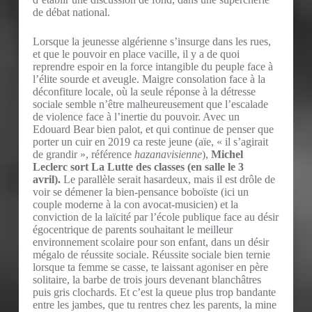
de débat national.
Lorsque la jeunesse algérienne s’insurge dans les rues,
et que le pouvoir en place vacille, il y a de quoi
reprendre espoir en la force intangible du peuple face à
l’élite sourde et aveugle. Maigre consolation face à la
déconfiture locale, où la seule réponse à la détresse
sociale semble n’être malheureusement que l’escalade
de violence face à l’inertie du pouvoir. Avec un
Edouard Bear bien palot, et qui continue de penser que
porter un cuir en 2019 ca reste jeune (aïe, « il s’agirait
de grandir », référence
hazanavisienne
),
Michel
Leclerc sort La Lutte des classes (en salle le 3
avril).
Le parallèle serait hasardeux, mais il est drôle de
voir se démener la bien-pensance boboïste (ici un
couple moderne à la con avocat-musicien) et la
conviction de la laïcité par l’école publique face au désir
égocentrique de parents souhaitant le meilleur
environnement scolaire pour son enfant, dans un désir
mégalo de réussite sociale. Réussite sociale bien ternie
lorsque ta femme se casse, te laissant agoniser en père
solitaire, la barbe de trois jours devenant blanchâtres
puis gris clochards. Et c’est la queue plus trop bandante
entre les jambes, que tu rentres chez les parents, la mine