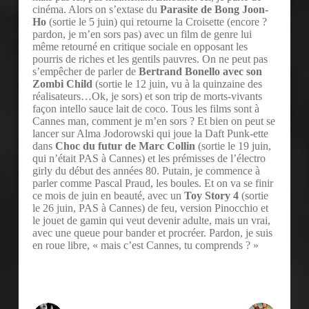
cinéma. Alors on s’extase du
Parasite de Bong Joon-
Ho
(sortie le 5 juin) qui retourne la Croisette (encore ?
pardon, je m’en sors pas) avec un film de genre lui
même retourné en critique sociale en opposant les
pourris de riches et les gentils pauvres. On ne peut pas
s’empêcher de parler de
Bertrand Bonello avec son
Zombi Child
(sortie le 12 juin, vu à la quinzaine des
réalisateurs…Ok, je sors) et son trip de morts-vivants
façon intello sauce lait de coco. Tous les films sont à
Cannes man, comment je m’en sors ? Et bien on peut se
lancer sur Alma Jodorowski qui joue la Daft Punk-ette
dans
Choc du futur de Marc Collin
(sortie le 19 juin,
qui n’était PAS à Cannes) et les prémisses de l’électro
girly du début des années 80. Putain, je commence à
parler comme Pascal Praud, les boules. Et on va se finir
ce mois de juin en beauté, avec un
Toy Story 4
(sortie
le 26 juin, PAS à Cannes) de feu, version Pinocchio et
le jouet de gamin qui veut devenir adulte, mais un vrai,
avec une queue pour bander et procréer. Pardon, je suis
en roue libre, « mais c’est Cannes, tu comprends ? »