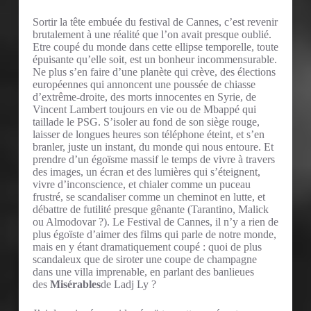
Sortir la tête embuée du festival de Cannes, c’est revenir
brutalement à une réalité que l’on avait presque oublié.
Etre coupé du monde dans cette ellipse temporelle, toute
épuisante qu’elle soit, est un bonheur incommensurable.
Ne plus s’en faire d’une planète qui crève, des élections
européennes qui annoncent une poussée de chiasse
d’extrême-droite, des morts innocentes en Syrie, de
Vincent Lambert toujours en vie ou de Mbappé qui
taillade le PSG. S’isoler au fond de son siège rouge,
laisser de longues heures son téléphone éteint, et s’en
branler, juste un instant, du monde qui nous entoure. Et
prendre d’un égoïsme massif le temps de vivre à travers
des images, un écran et des lumières qui s’éteignent,
vivre d’inconscience, et chialer comme un puceau
frustré, se scandaliser comme un cheminot en lutte, et
débattre de futilité presque gênante (Tarantino, Malick
ou Almodovar ?). Le Festival de Cannes, il n’y a rien de
plus égoïste d’aimer des films qui parle de notre monde,
mais en y étant dramatiquement coupé : quoi de plus
scandaleux que de siroter une coupe de champagne
dans une villa imprenable, en parlant des banlieues
des
Misérables
de Ladj Ly ?