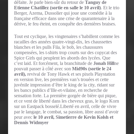
défaite. Je parle bien-sûr du retour de
Tanguy de
Etienne Chatillez (sortie en salle le 10 avril)
. Et le trio
Berger, Azema, Dussolier qui joue une comédie à la
française efficace dans une crise de quarantenaire à la
dérive, le feu éteint, en conquête des dernières braises.
Tout est cyclique, les vingtenaires s’habillent comme les
racailles des années quatre-vingt-dix, les chaussettes
blanches et les pulls Fila, le bob, les chaussures
compensées, les t-shirts trop courts sur des copycat des
Spice Girls qui peuplent les abords des lycées. Que
c’est laid. Et forcément, la branchitude de
Jonah Hill
ne
pouvait passer à côté avec son
Mid90s (sortie le 24
avril),
revival de Tony Hawk et ses pixels Playstation
en version live, les premières van’s trouées et cette
juvénile impression d’être le king de la city, ridant sur
les bancs publics d’Ille-et-vilaine, en recherche de
sensation forte. La première gorgée de bière qui pique,
et ce vent de liberté dans les cheveux gras, le logo Korn
sur un Eastpack bosselé.Liberté en avril, celle de vivre
par le langage, le combat, sa passion, libre aussi d’avoir
peur avec
le 10 avril, Simetierre de Kevin Kolsh et
Dennis Widmyer