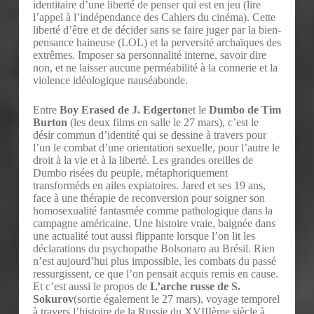
identitaire d’une liberté de penser qui est en jeu (lire
l’appel à l’indépendance des Cahiers du cinéma). Cette
liberté d’être et de décider sans se faire juger par la bien-
pensance haineuse (LOL) et la perversité archaïques des
extrêmes. Imposer sa personnalité interne, savoir dire
non, et ne laisser aucune perméabilité à la connerie et la
violence idéologique nauséabonde.
Entre
Boy Erased de J. Edgerton
et le
Dumbo de Tim
Burton
(les deux films en salle le 27 mars), c’est le
désir commun d’identité qui se dessine à travers pour
l’un le combat d’une orientation sexuelle, pour l’autre le
droit à la vie et à la liberté. Les grandes oreilles de
Dumbo risées du peuple, métaphoriquement
transforméds en ailes expiatoires. Jared et ses 19 ans,
face à une thérapie de reconversion pour soigner son
homosexualité fantasmée comme pathologique dans la
campagne américaine. Une histoire vraie, baignée dans
une actualité tout aussi flippante lorsque l’on lit les
déclarations du psychopathe Bolsonaro au Brésil. Rien
n’est aujourd’hui plus impossible, les combats du passé
ressurgissent, ce que l’on pensait acquis remis en cause.
Et c’est aussi le propos de
L’arche russe de S.
Sokurov
(sortie également le 27 mars), voyage temporel
à travers l’histoire de la Russie du XVIIIème siècle à