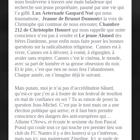
nous bouleverse à travers une main baladeuse qui
recherche son jeune propriétaire, paumé par une vie qui
l’a giflé.
Lux Aeternade Gaspard Noé
qui nous
traumatisme,
Jeanne de Brunot Dumont
et la voix de
Christophe qui continue de nous envouter,
Chambre
212 de Christophe Honoré
qui nous rappelle que notre
conscience n’est pas à vendre et
Le jeune Ahmed
des
frères Dardenne, pour enfin nous faire poser les bonnes
questions sur la radicalisation religieuse. Cannes est à
vivre, Cannes est à dévorer, à vomir, à régurgiter, à
avaler sans respirer. Cannes c’est le cinéma, le monde,
avec sa part de lumière et sa grosse obsession du noir.
Et le pire, c’est que rien ne nous fera l’abandonner.
Chaque année, on s’imagine déjà le suivant.
Mais putain, moi je n’ai pas d’accréditation bâtard,
qu’est-ce que j’en ai à foutre de ton festival de troufion
en mal de confiance en soi ? Tu as raison de poser la
question Jean-Michel. C’est pas le tout mais on a une
élection politique qui arrive, et il faut bien prendre
conscience des dangers des anti-européens qui…
Allume CNews, et écoute le sexisme du fion Pascal
Praud qui coule tout ce qui touche (en premier lieu son
club du FC Nantes il y a des lustres) si ça t’intéresse,
mais pas ici, pas maintenant Zinedine. Ici, je parle de