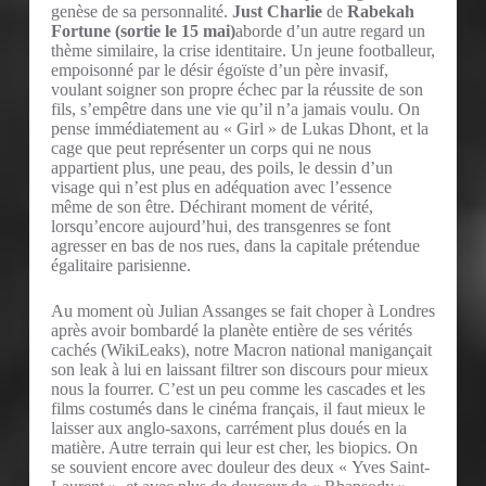
genèse de sa personnalité.
Just Charlie
de
Rabekah
Fortune (sortie le 15 mai)
aborde d’un autre regard un
thème similaire, la crise identitaire. Un jeune footballeur,
empoisonné par le désir égoïste d’un père invasif,
voulant soigner son propre échec par la réussite de son
fils, s’empêtre dans une vie qu’il n’a jamais voulu. On
pense immédiatement au « Girl » de Lukas Dhont, et la
cage que peut représenter un corps qui ne nous
appartient plus, une peau, des poils, le dessin d’un
visage qui n’est plus en adéquation avec l’essence
même de son être. Déchirant moment de vérité,
lorsqu’encore aujourd’hui, des transgenres se font
agresser en bas de nos rues, dans la capitale prétendue
égalitaire parisienne.
Au moment où Julian Assanges se fait choper à Londres
après avoir bombardé la planète entière de ses vérités
cachés (WikiLeaks), notre Macron national manigançait
son leak à lui en laissant filtrer son discours pour mieux
nous la fourrer. C’est un peu comme les cascades et les
films costumés dans le cinéma français, il faut mieux le
laisser aux anglo-saxons, carrément plus doués en la
matière. Autre terrain qui leur est cher, les biopics. On
se souvient encore avec douleur des deux « Yves Saint-