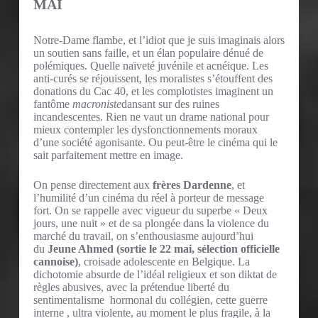
MAI
Notre-Dame flambe, et l’idiot que je suis imaginais alors
un soutien sans faille, et un élan populaire dénué de
polémiques. Quelle naïveté juvénile et acnéique. Les
anti-curés se réjouissent, les moralistes s’étouffent des
donations du Cac 40, et les complotistes imaginent un
fantôme
macroniste
dansant sur des ruines
incandescentes. Rien ne vaut un drame national pour
mieux contempler les dysfonctionnements moraux
d’une société agonisante. Ou peut-être le cinéma qui le
sait parfaitement mettre en image.
On pense directement aux
frères Dardenne
, et
l’humilité d’un cinéma du réel à porteur de message
fort. On se rappelle avec vigueur du superbe « Deux
jours, une nuit » et de sa plongée dans la violence du
marché du travail, on s’enthousiasme aujourd’hui
du
Jeune Ahmed (sortie le 22 mai, sélection officielle
cannoise)
, croisade adolescente en Belgique. La
dichotomie absurde de l’idéal religieux et son diktat de
règles abusives, avec la prétendue liberté du
sentimentalisme hormonal du collégien, cette guerre
interne , ultra violente, au moment le plus fragile, à la