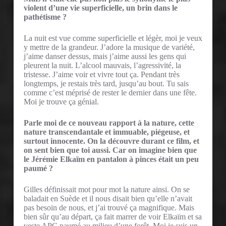
violent d’une vie superficielle, un brin dans le
pathétisme ?
La nuit est vue comme superficielle et légèr, moi je veux
y mettre de la grandeur. J’adore la musique de variété,
j’aime danser dessus, mais j’aime aussi les gens qui
pleurent la nuit. L’alcool mauvais, l’agressivité, la
tristesse. J’aime voir et vivre tout ça. Pendant très
longtemps, je restais très tard, jusqu’au bout. Tu sais
comme c’est méprisé de rester le dernier dans une fête.
Moi je trouve ça génial.
Parle moi de ce nouveau rapport à la nature, cette
nature transcendantale et immuable, piégeuse, et
surtout innocente. On la découvre durant ce film, et
on sent bien que toi aussi. Car on imagine bien que
le Jérémie Elkaïm en pantalon à pinces était un peu
paumé ?
Gilles définissait mot pour mot la nature ainsi. On se
baladait en Suède et il nous disait bien qu’elle n’avait
pas besoin de nous, et j’ai trouvé ça magnifique. Mais
bien sûr qu’au départ, ça fait marrer de voir Elkaïm et sa
veste APC paumé au milieu d’une forêt. Moi je suis un