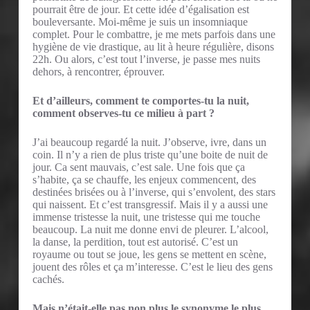
pourrait être de jour. Et cette idée d’égalisation est
bouleversante. Moi-même je suis un insomniaque
complet. Pour le combattre, je me mets parfois dans une
hygiène de vie drastique, au lit à heure régulière, disons
22h. Ou alors, c’est tout l’inverse, je passe mes nuits
dehors, à rencontrer, éprouver.
Et d’ailleurs, comment te comportes-tu la nuit,
comment observes-tu ce milieu à part ?
J’ai beaucoup regardé la nuit. J’observe, ivre, dans un
coin. Il n’y a rien de plus triste qu’une boite de nuit de
jour. Ca sent mauvais, c’est sale. Une fois que ça
s’habite, ça se chauffe, les enjeux commencent, des
destinées brisées ou à l’inverse, qui s’envolent, des stars
qui naissent. Et c’est transgressif. Mais il y a aussi une
immense tristesse la nuit, une tristesse qui me touche
beaucoup. La nuit me donne envi de pleurer. L’alcool,
la danse, la perdition, tout est autorisé. C’est un
royaume ou tout se joue, les gens se mettent en scène,
jouent des rôles et ça m’interesse. C’est le lieu des gens
cachés.
Mais n’était-elle pas non plus le synonyme le plus