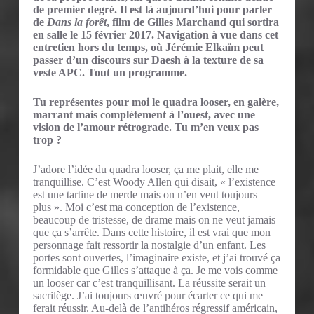
de premier degré. Il est là aujourd’hui pour parler
de
Dans la forêt
, film de Gilles Marchand qui sortira
en salle le 15 février 2017. Navigation à vue dans cet
entretien hors du temps, où Jérémie Elkaïm peut
passer d’un discours sur Daesh à la texture de sa
veste APC. Tout un programme.
Tu représentes pour moi le quadra looser, en galère,
marrant mais complètement à l’ouest, avec une
vision de l’amour rétrograde. Tu m’en veux pas
trop ?
J’adore l’idée du quadra looser, ça me plait, elle me
tranquillise. C’est Woody Allen qui disait, « l’existence
est une tartine de merde mais on n’en veut toujours
plus ». Moi c’est ma conception de l’existence,
beaucoup de tristesse, de drame mais on ne veut jamais
que ça s’arrête. Dans cette histoire, il est vrai que mon
personnage fait ressortir la nostalgie d’un enfant. Les
portes sont ouvertes, l’imaginaire existe, et j’ai trouvé ça
formidable que Gilles s’attaque à ça. Je me vois comme
un looser car c’est tranquillisant. La réussite serait un
sacrilège. J’ai toujours œuvré pour écarter ce qui me
ferait réussir. Au-delà de l’antihéros régressif américain,